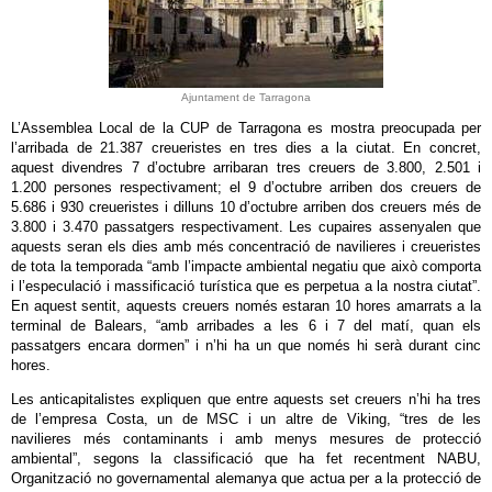
Ajuntament de Tarragona
L’Assemblea Local de la CUP de Tarragona es mostra preocupada per
l’arribada de 21.387 creueristes en tres dies a la ciutat. En concret,
aquest divendres 7 d’octubre arribaran tres creuers de 3.800, 2.501 i
1.200 persones respectivament; el 9 d’octubre arriben dos creuers de
5.686 i 930 creueristes i dilluns 10 d’octubre arriben dos creuers més de
3.800 i 3.470 passatgers respectivament. Les cupaires assenyalen que
aquests seran els dies amb més concentració de navilieres i creueristes
de tota la temporada “amb l’impacte ambiental negatiu que això comporta
i l’especulació i massificació turística que es perpetua a la nostra ciutat”.
En aquest sentit, aquests creuers només estaran 10 hores amarrats a la
terminal de Balears, “amb arribades a les 6 i 7 del matí, quan els
passatgers encara dormen” i n’hi ha un que només hi serà durant cinc
hores.
Les anticapitalistes expliquen que entre aquests set creuers n’hi ha tres
de l’empresa Costa, un de MSC i un altre de Viking, “tres de les
navilieres més contaminants i amb menys mesures de protecció
ambiental”, segons la classificació que ha fet recentment NABU,
Organització no governamental alemanya que actua per a la protecció de