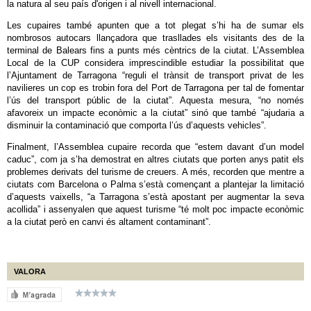
la natura al seu país d'origen i al nivell internacional.
Les cupaires també apunten que a tot plegat s’hi ha de sumar els
nombrosos autocars llançadora que trasllades els visitants des de la
terminal de Balears fins a punts més cèntrics de la ciutat. L’Assemblea
Local de la CUP considera imprescindible estudiar la possibilitat que
l’Ajuntament de Tarragona “reguli el trànsit de transport privat de les
navilieres un cop es trobin fora del Port de Tarragona per tal de fomentar
l’ús del transport públic de la ciutat”. Aquesta mesura, “no només
afavoreix un impacte econòmic a la ciutat” sinó que també “ajudaria a
disminuir la contaminació que comporta l’ús d’aquests vehicles”.
Finalment, l’Assemblea cupaire recorda que “estem davant d’un model
caduc”, com ja s’ha demostrat en altres ciutats que porten anys patit els
problemes derivats del turisme de creuers. A més, recorden que mentre a
ciutats com Barcelona o Palma s’està començant a plantejar la limitació
d’aquests vaixells, “a Tarragona s’està apostant per augmentar la seva
acollida” i assenyalen que aquest turisme “té molt poc impacte econòmic
a la ciutat però en canvi és altament contaminant”.
VALORA