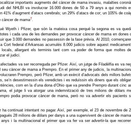
calitzar importants augments del càncer de mama invasiu, malalties coronà
studi del NHLBI va involucrar 16.000 dones de 50 a 79 anys a qui només e
 un 41% d’augment d’atacs cerebrals; un 29% d’atacs de cor; un 105% de coà
7
de càncer de mama
.
uè Wyeth i Pfizer, que són la mateixa cosa perquè la segona es va queda
a totes i cada una de les demandes per provocar càncer de mama en dones 
uir que 3.000 demandes no passessin de la fase prèvia. Al 2010, començare
 la Cort federal d’Arkansas acumulés 8.000 judicis sobre aquest medicamen
s locals, allargant els terminis tant com va poder de forma que moltes d
ar el judici.
fectades va ser recorreguda per Pfizer. Així, un jutge de Filadèlfia es va ne
el seu càncer de mama a Prempro. En el primer any de judicis, la multinacion
volucraren Prempro, però Pfizer, amb un exèrcit d’advocats dels millors bufet
s, se’n desestimessin els veredictes i es reduïssin els diners que els obliga
ntències, com en la d’una dona d’Ohio que va prendre Prempro durant cinc a
ma, el jutge li va atorgar una indemnització de tres milions de dòlars m
empro podia provocar càncer de mama, però no va advertir els pacients s
er ha continuat intentant no pagar. Així, per exemple, el 23 de novembre de 
ue pagués 28 milions de dòlars per danys a una supervivent de càncer de mam
anys i la multinacional el primer que va fer va ser advertir-la que recorrer