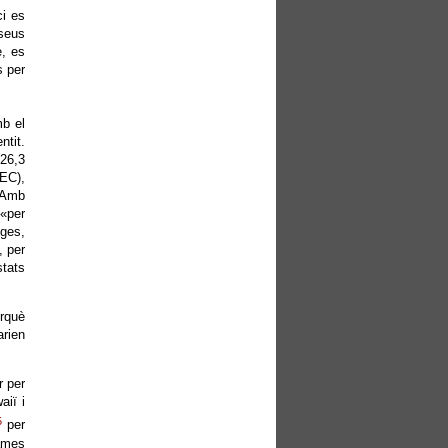
ci es
 seus
e, es
s per
mb el
ntit.
 26,3
SEC),
 Amb
 «per
tges,
, per
stats
erquè
rien
r per
aiï i
5
per
cames