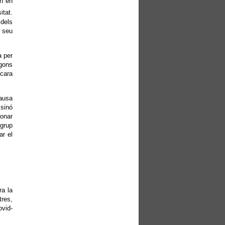
an en
itat.
 dels
l seu
a per
egons
ncara
causa
 sinó
onar
 grup
ar el
ra la
tres,
ovid-