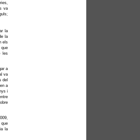
ries,
s va
guls;
r la
de la
n els
t que
e les
gar a
al va
s del
ren a
nys i
entre
obre
2009,
a que
ia la