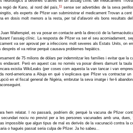
s neurològics a desenes d’altres en un assaig clínic del medicament Trov
11
a regió de Kano, al nord del país,
sense ser advertides de la seva perillos
ingitis, els experts de Pfizer van subministrar el medicament Trovan a cent
a en dosis molt menors a la resta, per tal d’afavorir els bons resultats de
 Juan Walterspiel, es va posar en contacte amb la direcció de la farmacèutic
durant l’assaig clínic. La resposta de Pfizer va ser el seu acomiadament, s
icament va ser aprovat per a infeccions molt severes als Estats Units, on e
os després el va retirar perquè causava problemes hepàtics.
ament de 75 milions de dòlars per indemnitzar les famílies i evitar que la 
tirés endavant. Però en aquest cas no només va posar diners damunt la taula
cara existia WikiLeaks (per coses com aquesta la van tancar i van empres
da nord-americana a Abuja en què s’explicava que Pfizer va contractar un
upció en el fiscal general de Nigèria, embrutar la seva imatge i fer-li abandon
aconseguint.
ra hem relatat. I no passarà, podríem dir, perquè la vacuna de Pfizer cont
e secundari nociu no previst per a les persones vacunades amb una, dues, 
l cas impossible que algun tipus de mal es derivés de la vacunació contra la c
aria o hagués passat seria culpa de Pfizer. Ja ho sabeu...