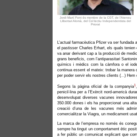
Jordi Martí Font és membre de la CGT, de l'Ateneu
Llibertari Alomà, del Col·lectiu Independentista del
Priorat
L’actual farmacèutica Pfizer va ser fundada 
el pastisser Charles Erhart, els quals tenie
va anar derivant cap a la producció de medic
grans beneficis, com l’antiparasitari Santoni
químics i mèdics com la càmfora o el iode.
continua essent el mateix: trobar la manera d
per poder servir els nostres clients (...) Hem
1
Segons la pàgina oficial de la companyia
penicil·lina per a l’Exèrcit nord-americà du
desenvolupat diverses vacunes innovadores
350.000 dones i els ha proporcionat una alta
creació d’una de les vacunes més admini
comercialitzar la Viagra, un medicament usat pe
La marca de l’empresa no només és conegu
sempre ha tingut un comportament ètic positiu 
a fer públic un comunicat explicant que com