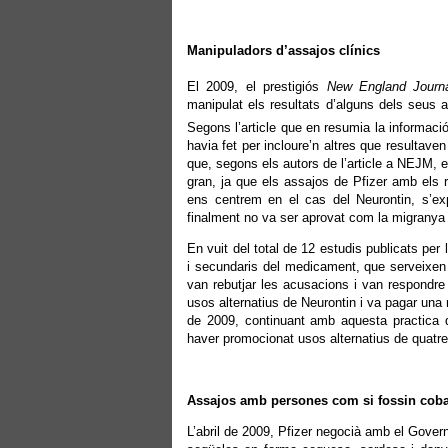
Manipuladors d’assajos clínics
El 2009, el prestigiós
New England Journa
manipulat els resultats d’alguns dels seus a
Segons l’article que en resumia la informaci
havia fet per incloure’n altres que resultave
que, segons els autors de l’article a NEJM, 
gran, ja que els assajos de Pfizer amb els re
ens centrem en el cas del Neurontin, s’ex
finalment no va ser aprovat com la migranya o
En vuit del total de 12 estudis publicats pe
i secundaris del medicament, que serveixen 
van rebutjar les acusacions i van respondre 
usos alternatius de Neurontin i va pagar una
de 2009, continuant amb aquesta practica d
haver promocionat usos alternatius de quat
Assajos amb persones com si fossin coba
L’abril de 2009, Pfizer negocià amb el Govern 