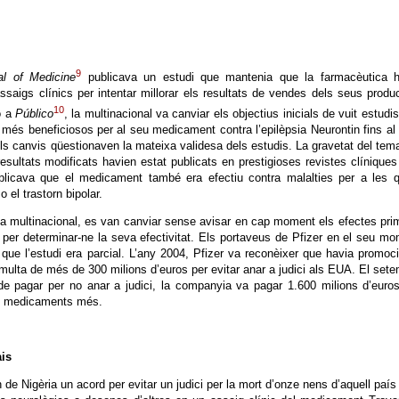
9
l of Medicine
publicava un estudi que mantenia que la farmacèutica h
ssaigs clínics per intentar millorar els resultats de vendes dels seus produ
10
ó a
Público
, la multinacional va canviar els objectius inicials de vuit estudi
n més beneficiosos per al seu medicament contra l’epilèpsia Neurontin fins al
els canvis qüestionaven la mateixa validesa dels estudis. La gravetat del tem
sultats modificats havien estat publicats en prestigioses revistes clíniques 
plicava que el medicament també era efectiu contra malalties per a les q
 el trastorn bipolar.
r la multinacional, es van canviar sense avisar en cap moment els efectes pri
per determinar-ne la seva efectivitat. Els portaveus de Pfizer en el seu m
que l’estudi era parcial. L’any 2004, Pfizer va reconèixer que havia promoc
 multa de més de 300 milions d’euros per evitar anar a judici als EUA. El set
e pagar per no anar a judici, la companyia va pagar 1.600 milions d’euro
re medicaments més.
is
de Nigèria un acord per evitar un judici per la mort d’onze nens d’aquell país 