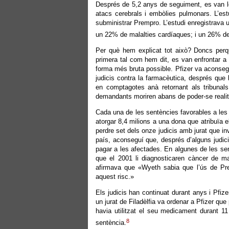
Després de 5,2 anys de seguiment, es van lo
atacs cerebrals i embòlies pulmonars. L’e
subministrar Prempro. L’estudi enregistrava
un 22% de malalties cardíaques; i un 26% 
Per què hem explicat tot això? Doncs perq
primera tal com hem dit, es van enfrontar 
forma més bruta possible. Pfizer va aconseg
judicis contra la farmacèutica, després que
en comptagotes anà retornant als tribunal
demandants moriren abans de poder-se realitz
Cada una de les sentències favorables a les a
atorgar 8,4 milions a una dona que atribuïa 
perdre set dels onze judicis amb jurat que in
país, aconseguí que, després d’alguns judici
pagar a les afectades. En algunes de les se
que el 2001 li diagnosticaren càncer de ma
afirmava que «Wyeth sabia que l’ús de Pr
aquest risc.»
Els judicis han continuat durant anys i Pfiz
un jurat de Filadèlfia va ordenar a Pfizer q
havia utilitzat el seu medicament durant 11 
8
sentència.