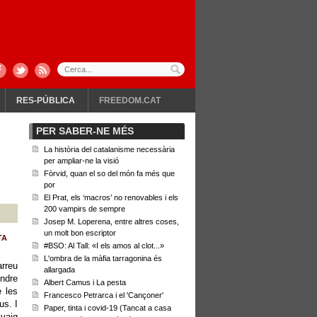
RES-PÚBLICA
FREEDOM.CAT
PER SABER-NE MÉS
La història del catalanisme necessària
per ampliar-ne la visió
Fòrvid, quan el so del món fa més que
por
El Prat, els ‘macros’ no renovables i els
200 vampirs de sempre
Josep M. Loperena, entre altres coses,
un molt bon escriptor
TA
#BSO: Al Tall: «I els amos al clot...»
L'ombra de la màfia tarragonina és
arreu
allargada
ndre
Albert Camus i La pesta
 les
Francesco Petrarca i el 'Cançoner'
us. I
Paper, tinta i covid-19 (Tancat a casa
vaig