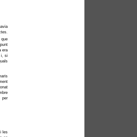
avia
ctes.
s que
 punt
a era
i, si
uals
maris
oment
ionat
embre
s per
i les