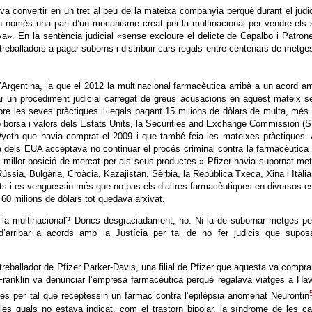
va convertir en un tret al peu de la mateixa companyia perquè durant el judi
n només una part d’un mecanisme creat per la multinacional per vendre els
iva». En la sentència judicial «sense excloure el delicte de Capalbo i Patron
treballadors a pagar suborns i distribuir cars regals entre centenars de metge
’Argentina, ja que el 2012 la multinacional farmacèutica arribà a un acord a
 un procediment judicial carregat de greus acusacions en aquest mateix se
re les seves pràctiques il·legals pagant 15 milions de dòlars de multa, més
e borsa i valors dels Estats Units, la Securities and Exchange Commission (
eth que havia comprat el 2009 i que també feia les mateixes pràctiques.
 dels EUA acceptava no continuar el procés criminal contra la farmacèutica
 millor posició de mercat per als seus productes.» Pfizer havia subornat me
ússia, Bulgària, Croàcia, Kazajistan, Sèrbia, la República Txeca, Xina i Itàlia
ts i es venguessin més que no pas els d’altres farmacèutiques en diversos e
0 milions de dòlars tot quedava arxivat.
 la multinacional? Doncs desgraciadament, no. Ni la de subornar metges p
’arribar a acords amb la Justícia per tal de no fer judicis que suposa
reballador de Pfizer Parker-Davis, una filial de Pfizer que aquesta va compra
Franklin va denunciar l’empresa farmacèutica perquè regalava viatges a Haw
es per tal que receptessin un fàrmac contra l’epilèpsia anomenat Neurontin
les quals no estava indicat, com el trastorn bipolar, la síndrome de les 