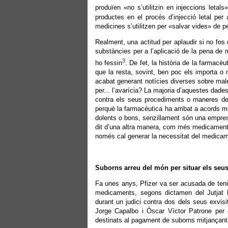
produïen «no s’utilitzin en injeccions letals
productes en el procés d’injecció letal pe
medicines s’utilitzen per «salvar vides» de pe
Realment, una actitud per aplaudir si no fos
substàncies per a l’aplicació de la pena de
3
ho fessin
. De fet, la història de la farmacè
que la resta, sovint, ben poc els importa o
acabat generant notícies diverses sobre mal
per... l’avarícia? La majoria d’aquestes dad
contra els seus procediments o maneres de f
perquè la farmacèutica ha arribat a acords m
dolents o bons, senzillament són una empresa
dit d’una altra manera, com més medicaments
només cal generar la necessitat del medicame
Suborns arreu del món per situar els se
Fa unes anys, Pfizer va ser acusada de tenir
medicaments, segons dictamen del Jutjat N
durant un judici contra dos dels seus exvisit
Jorge Capalbo i Óscar Víctor Patrone per
destinats al pagament de suborns mitjançant 