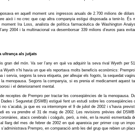
uposava en aquell moment uns ingressos anuals de 2.700 milions de dòlars
bre això i no crec que cap altra companyia estigui disposada a tenir-lo. És m
l moment Ira Loss, analista de política farmacèutica de Washington Analy
 l’any 2004 i la multinacional va desemborsar 339 milions d’euros para evita
ultrança als jutjats
és gran del món. Va ser l’any en què va adquirir la seva rival Wyeth per 5
nia Wyeth n’hi havia un que els reportava molts beneficis econòmics: Prempro
 servia, segons la seva etiqueta, per alleujar els fogots, la sequedat vagina
de la menopausa. Segons la companyia, si es prenia el medicament aquest 
oporosi i el deteriorament mental.
s de receptes de Prempro per tractar les conseqüències de la menopausa. D
de Dades i Seguretat (DSMB) estigué fent un estudi sobre les conseqüències 
 no s’acabà, ja que es va interrompre el 9 de juliol de 2002 i s’havia previs
estudi es va prendre el 31 de maig de 2002. Les revisions prèvies del DSM
oronàries, atacs cerebrals i coàguls, però, a més, en la reunió esmentada d
l llarg del mes de febrer de 2002 en què apareixia per primer cop un impo
s’administrava Prempro, en comparació amb les del grup que rebien un plac