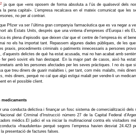
2
»
ja que que «ens oposem de forma absoluta a l’ús de qualsevol dels nos
r a la pena capital». L’empresa recalcava en el mateix comunicat que les 
rsones, no per al contrari.
 que Pfizer va ser l’última gran companyia farmacèutica que es va negar a v
 mort als Estats Units, després que una vintena d’empreses d’Europa i els E
utica és plena d’episodis que deixen clar que el centre de l’empresa és el benef
 mai no els ha importat tant. Repassem algunes dades públiques, de les qu
es praxis, procediments criminals o patiments innecessaris a persones prov
es, d’aquests delictes de què ha estat acusada, mai no han acabat amb sentè
er però sovint els han destapat. En la major part de casos, això ha estat
onetaris amb les persones afectades per les seves pràctiques. I no és que s
 que treu diners de guarir malalties i, per tant, com més malalts, més diner
, més diners, perquè no cal que algú estigui malalt per vendre-li un medica
nt en el possible client.
us medicaments
 una conducta delictiva i finançar un fosc sistema de comercialització dels
acional del Criminal d’Instrucció número 27 de la Capital Federal d’Arge
adors mèdics.El judici el va iniciar la multinacional contra els visitadors m
 conducta «fraudulenta» perquè segons l’empresa havien desviat 24.423 p
la presentació de factures falses.