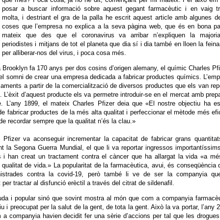
posar a buscar informació sobre aquest gegant farmacèutic i en vaig tr
molta, i destriant el gra de la palla he escrit aquest article amb algunes d
coses que l’empresa no explica a la seva pàgina web, que és en bona par
mateix que des que el coronavirus va arribar n’expliquen la majori
periodistes i mitjans de tot el planeta que dia sí i dia també en lloen la feina
per alliberar-nos del virus, i poca cosa més.
a Brooklyn fa 170 anys per dos cosins d’origen alemany, el químic Charles Pfi
n el somni de crear una empresa dedicada a fabricar productes químics. L’em
aments a partir de la comercialització de diversos productes que els van rep
n. L’èxit d’aquest producte els va permetre introduir-se en el mercat amb prep
 L’any 1899, el mateix Charles Pfizer deia que «El nostre objectiu ha es
e fabricar productes de la més alta qualitat i perfeccionar el mètode més efi
 de recordar sempre que la qualitat n’és la clau.»
, Pfizer va aconseguir incrementar la capacitat de fabricar grans quantita
rant la Segona Guerra Mundial, el que li va reportar ingressos importantíssim
 i han creat un tractament contra el càncer que ha allargat la vida «a m
 qualitat de vida.» La popularitat de la farmacèutica, avui, és conseqüència 
strades contra la covid-19, però també li ve de ser la companyia qu
r tractar al disfunció erèctil a través del citrat de sildenafil.
da i popular sinó que sovint mostra al món que com a companyia farmacèu
i preocupat per la salut de la gent, de tota la gent. Això la va portar, l’any 
 a companyia havien decidit fer una sèrie d’accions per tal que les drogue