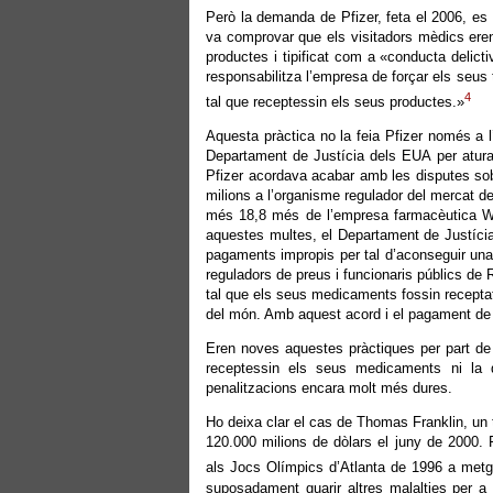
Però la demanda de Pfizer, feta el 2006, es 
va comprovar que els visitadors mèdics ere
productes i tipificat com a «conducta delict
responsabilitza l’empresa de forçar els seus 
4
tal que receptessin els seus productes.»
Aquesta pràctica no la feia Pfizer només a l
Departament de Justícia dels EUA per aturar
Pfizer acordava acabar amb les disputes sob
milions a l’organisme regulador del mercat d
més 18,8 més de l’empresa farmacèutica Wy
aquestes multes, el Departament de Justícia
pagaments impropis per tal d’aconseguir una
reguladors de preus i funcionaris públics de R
tal que els seus medicaments fossin recepta
del món. Amb aquest acord i el pagament de 6
Eren noves aquestes pràctiques per part de
receptessin els seus medicaments ni la d
penalitzacions encara molt més dures.
Ho deixa clar el cas de Thomas Franklin, un t
120.000 milions de dòlars el juny de 2000. 
als Jocs Olímpics d’Atlanta de 1996 a metg
suposadament guarir altres malalties per a 