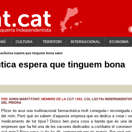
NIÓ
CULTURA
TERRITORI
INTERNACIONAL
ECONOMIA
rmacèutica espera que tinguem bona salut
èutica espera que tinguem bona
PER
JORDI MARTÍ FONT
, MEMBRE DE LA
CGT
I DEL
COL·LECTIU INDEPENDENTIS
DEL PRIORA
Pfizer és avui una multinacional farmacèutica molt coneguda i reconeguda 
del món. Però què en sabem d’aquesta empresa que es dedica a crear i ve
medicaments de tot tipus? Doncs ben poca cosa a banda que és una de
empreses que ha fet una de les vacunes dedicades a combatre el coronavir
què més? Poca cosa, ja ho he dit, començant per mi mateix. Per això em 