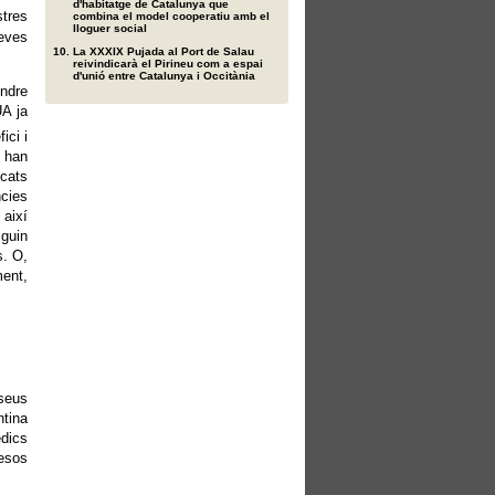
d'habitatge de Catalunya que
tres
combina el model cooperatiu amb el
lloguer social
seves
La XXXIX Pujada al Port de Salau
reivindicarà el Pirineu com a espai
d'unió entre Catalunya i Occitània
endre
UA ja
ici i
e han
ocats
ncies
 així
iguin
s. O,
ment,
 seus
ntina
èdics
esos