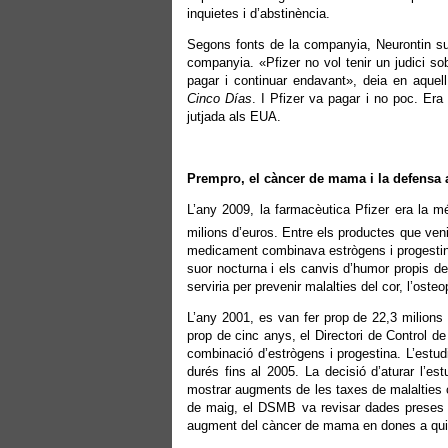
inquietes i d’abstinència.
Segons fonts de la companyia, Neurontin s
companyia. «Pfizer no vol tenir un judici so
pagar i continuar endavant», deia en aquel
Cinco Días
. I Pfizer va pagar i no poc. Era
jutjada als EUA.
Prempro, el càncer de mama i la defensa a 
L’any 2009, la farmacèutica Pfizer era la m
milions d’euros. Entre els productes que ve
medicament combinava estrògens i progestina i
suor nocturna i els canvis d’humor propis 
serviria per prevenir malalties del cor, l’oste
L’any 2001, es van fer prop de 22,3 milion
prop de cinc anys, el Directori de Control 
combinació d’estrògens i progestina. L’estudi
durés fins al 2005. La decisió d’aturar l’
mostrar augments de les taxes de malalties c
de maig, el DSMB va revisar dades preses a
augment del càncer de mama en dones a qui 