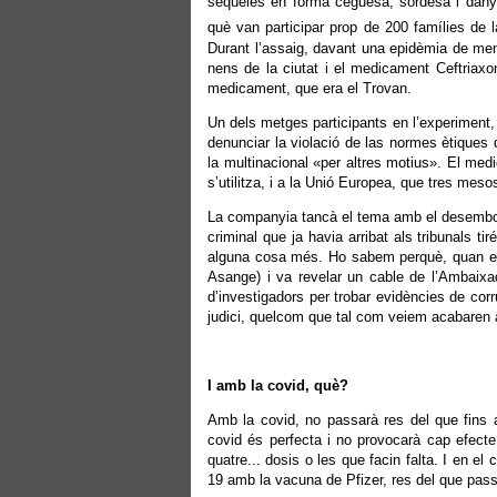
seqüeles en forma ceguesa, sordesa i dany
què van participar prop de 200 famílies de l
Durant l’assaig, davant una epidèmia de men
nens de la ciutat i el medicament Ceftriaxon
medicament, que era el Trovan.
Un dels metges participants en l’experiment,
denunciar la violació de las normes ètiques 
la multinacional «per altres motius». El med
s’utilitza, i a la Unió Europea, que tres mes
La companyia tancà el tema amb el desembors
criminal que ja havia arribat als tribunals 
alguna cosa més. Ho sabem perquè, quan en
Asange) i va revelar un cable de l’Ambaixa
d’investigadors per trobar evidències de corr
judici, quelcom que tal com veiem acabaren 
I amb la covid, què?
Amb la covid, no passarà res del que fins a
covid és perfecta i no provocarà cap efect
quatre... dosis o les que facin falta. I en e
19 amb la vacuna de Pfizer, res del que pass