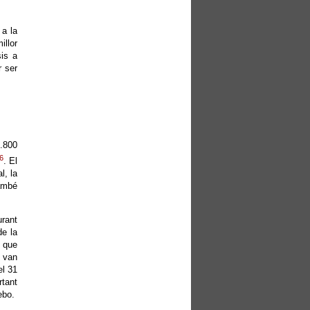
 a la
illor
sis a
r ser
1.800
6
. El
l, la
també
urant
de la
t que
B van
el 31
rtant
ebo.