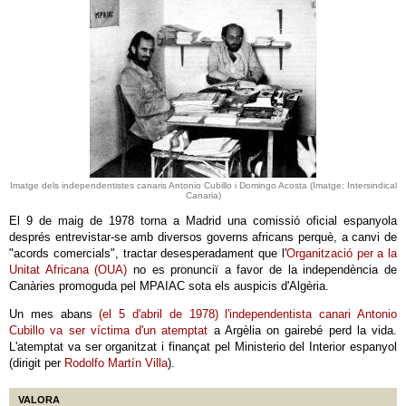
Imatge dels independentistes canaris Antonio Cubillo i Domingo Acosta (Imatge: Intersindical
Canaria)
El 9 de maig de 1978 torna a Madrid una comissió oficial espanyola
després entrevistar-se amb diversos governs africans perquè, a canvi de
"acords comercials", tractar desesperadament que l'
Organització per a la
Unitat Africana (OUA)
no es pronunciï a favor de la independència de
Canàries promoguda pel MPAIAC sota els auspicis d'Algèria.
Un mes abans
(el 5 d'abril de 1978) l'independentista canari Antonio
Cubillo va ser víctima d'un atemptat
a Argèlia on gairebé perd la vida.
L'atemptat va ser organitzat i finançat pel Ministerio del Interior espanyol
(dirigit per
Rodolfo Martín Villa
).
VALORA