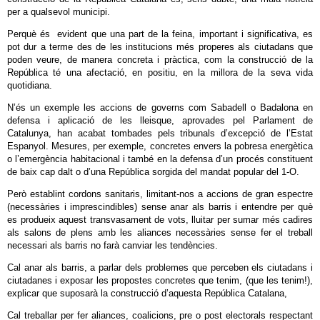
per a qualsevol municipi.
Perquè és evident que una part de la feina, important i significativa, es
pot dur a terme des de les institucions més properes als ciutadans que
poden veure, de manera concreta i pràctica, com la construcció de la
República té una afectació, en positiu, en la millora de la seva vida
quotidiana.
N’és un exemple les accions de governs com Sabadell o Badalona en
defensa i aplicació de les lleisque, aprovades pel Parlament de
Catalunya, han acabat tombades pels tribunals d’excepció de l’Estat
Espanyol. Mesures, per exemple, concretes envers la pobresa energètica
o l’emergència habitacional i també en la defensa d’un procés constituent
de baix cap dalt o d’una República sorgida del mandat popular del 1-O.
Però establint cordons sanitaris, limitant-nos a accions de gran espectre
(necessàries i imprescindibles) sense anar als barris i entendre per què
es produeix aquest transvasament de vots, lluitar per sumar més cadires
als salons de plens amb les aliances necessàries sense fer el treball
necessari als barris no farà canviar les tendències.
Cal anar als barris, a parlar dels problemes que perceben els ciutadans i
ciutadanes i exposar les propostes concretes que tenim, (que les tenim!),
explicar que suposarà la construcció d’aquesta República Catalana,
Cal treballar per fer aliances, coalicions, pre o post electorals respectant