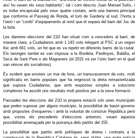
així ho veuen els seus habitants”, tal i com descriu Juan Manuel Solís, i
es troba encapsulat pels seus quatre costats, amb una barrera principal
que conforma el Passeig de Ronda, el turó de Gardeny al sud, l’horta a
l’oest i un “cordó” d’equipaments al nord que el separa del barri del Joc de
la bola.
Les darreres eleccions del 21D han situat com a vencedors al barri, de
manera clara, a Ciudadanos amb 1.143 vots relegant al PSC a un segon
lloc amb 661 vots, un fet que es va repetir en diferents barris de la ciutat.
Els taronges també es van imposar a la Bordeta, Pardinyes, Balàfia, el
Secà de Sant Pere o als Magraners (el 2015 va ser l’únic barri en el qual
van vèncer els socialistes).
És evident que existeix un mar de fons, un transvasament de vots, molt
significatiu en barris populars que ha engrossit la dreta remasteritzada
que suposa Ciudadanos, que amb respostes simples a solucions
complexes ha assolit uns resultats molt positius per a la seva formació .
Passades les eleccions del 21D la propera estació són unes municipals
que poden suposar, per alguns municipis, la possibilitat de bastir governs
amb propostes d’esquerres i amb la voluntat de construir República però
que, vistos els precedents d’eleccions anteriors, veuen aquesta
possibilitat amenaçada per la puixança dels partits del 155.
La possibilitat que partits amb polítiques de dretes i contraris a la
construcció de la República Catalana és, sens dubte, una mala notícia