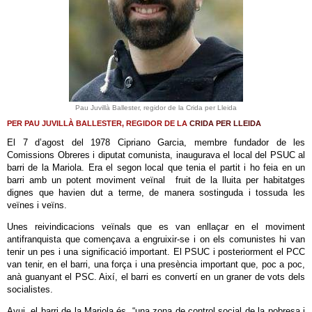
Pau Juvillà Ballester, regidor de la Crida per Lleida
PER PAU JUVILLÀ BALLESTER, REGIDOR DE LA
CRIDA PER LLEIDA
El 7 d’agost del 1978 Cipriano Garcia, membre fundador de les
Comissions Obreres i diputat comunista, inaugurava el local del PSUC al
barri de la Mariola. Era el segon local que tenia el partit i ho feia en un
barri amb un potent moviment veïnal fruit de la lluita per habitatges
dignes que havien dut a terme, de manera sostinguda i tossuda les
veïnes i veïns.
Unes reivindicacions veïnals que es van enllaçar en el moviment
antifranquista que començava a engruixir-se i on els comunistes hi van
tenir un pes i una significació important. El PSUC i posteriorment el PCC
van tenir, en el barri, una força i una presència important que, poc a poc,
anà guanyant el PSC. Així, el barri es convertí en un graner de vots dels
socialistes.
Avui, el barri de la Mariola és, “una zona de control social de la pobresa i