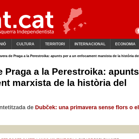
NIÓ
CULTURA
TERRITORI
INTERNACIONAL
ECONOMIA
avera de Praga a la Perestroika: apunts per a un enfocament marxista de la història de
 Praga a la Perestroika: apunts
t marxista de la història del
intetitzada de
Dubček: una primavera sense flors o el