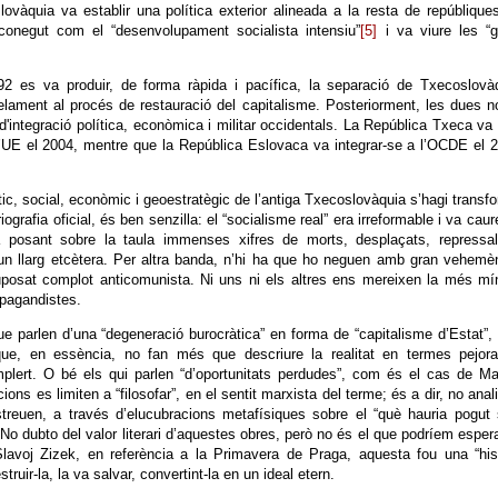
àquia va establir una política exterior alineada a la resta de repúblique
 conegut com el “desenvolupament socialista intensiu”
[5]
i va viure les “g
 es va produir, de forma ràpida i pacífica, la separació de Txecoslovàq
lelament al procés de restauració del capitalisme. Posteriorment, les dues 
d'integració política, econòmica i militar occidentals. La República Txeca va 
’UE el 2004, mentre que la República Eslovaca va integrar-se a l’OCDE el 
ic, social, econòmic i geoestratègic de l’antiga Txecoslovàquia s’hagi transf
ografia oficial, és ben senzilla: el “socialisme real” era irreformable i va caur
a posant sobre la taula immenses xifres de morts, desplaçats, repressali
, i un llarg etcètera. Per altra banda, n’hi ha que ho neguen amb gran vehemè
uposat complot anticomunista. Ni uns ni els altres ens mereixen la més m
opagandistes.
ue parlen d’una “degeneració burocràtica” en forma de “capitalisme d’Estat”
 que, en essència, no fan més que descriure la realitat en termes pejora
plert. O bé els qui parlen “d’oportunitats perdudes”, com és el cas de M
s es limiten a “filosofar”, en el sentit marxista del terme; és a dir, no anal
bstreuen, a través d’elucubracions metafísiques sobre el “què hauria pogut 
. No dubto del valor literari d’aquestes obres, però no és el que podríem esper
lavoj Zizek, en referència a la Primavera de Praga, aquesta fou una “his
uir-la, la va salvar, convertint-la en un ideal etern.