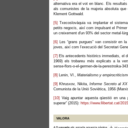
alternativa era el vot en blanc. Els resulta
als comunistes de la majoria absoluta que d
Klement Gottwald.
[5]
Txecoslovàquia va implantar el sistema de
petits negocis, així com impulsant el Prime
un creixement d'un 93% del sector metal·lúrg
[6]
Les “grans purgues” van consistir en la 
joves, així com l’execució del Secretari Gene
[7]
Els antecedents històrics immediats, el d
1969) els trobareu més explicats a la versió
sense-flors-o-el-germen-de-la-perestroika-34
[8]
Lenin, VI.,
Materialismo y empirocriticis
[9]
Khrusxov, Nikita,
Informe Secreto al X
Comunista de la Unió Soviètica, 1956 (Marxis
[10]
Vaig apuntar aquesta qüestió en una peti
superar” (2015):
https://www.llibertat.cat/201
VALORA
A
2 usuaris
els agrada aquesta pàgina