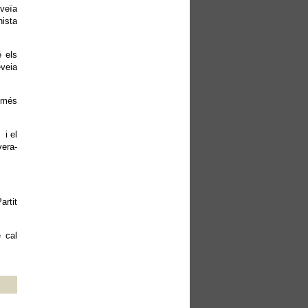
oveïa
nista
é els
eveia
s més
 i el
vera-
artit
e cal