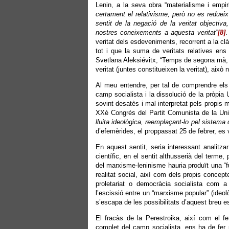
Lenin, a la seva obra “materialisme i empi
certament el relativisme, però no es redueix 
sentit de la negació de la veritat objectiva
nostres coneixements a aquesta veritat”
[8]
.
veritat dels esdeveniments, recorrent a la c
tot i que la suma de veritats relatives ens
Svetlana Aleksiévitx, “Temps de segona mà, la
veritat (juntes constitueixen la veritat), ai
Al meu entendre, per tal de comprendre el
camp socialista i la dissolució de la pròpia
sovint desatès i mal interpretat pels propis
XXè Congrés del Partit Comunista de la Unió
lluita ideològica, reemplaçant-lo pel sistema 
d’efemèrides, el proppassat 25 de febrer, es
En aquest sentit, seria interessant analitz
científic, en el sentit althusserià del terme
del marxisme-leninisme hauria produït una “fu
realitat social, així com dels propis concept
proletariat o democràcia socialista com a 
l’escissió entre un “marxisme popular” (ideol
s’escapa de les possibilitats d’aquest breu es
El fracàs de la Perestroika, així com el f
complet del camp socialista, ens ha de fer 