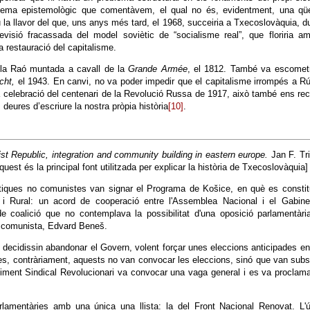
oblema epistemològic que comentàvem, el qual no és, evidentment, una qüe
la llavor del que, uns anys més tard, el 1968, succeiria a Txecoslovàquia, d
visió fracassada del model soviètic de “socialisme real”, que floriria a
la restauració del capitalisme.
r la Raó muntada a cavall de la
Grande Armée
, el 1812. També va escometr
ht,
el 1943. En canvi, no va poder impedir que el capitalisme irrompés a R
a celebració del centenari de la Revolució Russa de 1917, això també ens re
eures d’escriure la nostra pròpia història
[10]
.
t Republic, integration and community building in eastern europe.
Jan F. Tr
uest és la principal font utilitzada per explicar la història de Txecoslovàquia]
lítiques no comunistes van signar el Programa de Košice, en què es constit
 i Rural: un acord de cooperació entre l'Assemblea Nacional i el Gabine
e coalició que no contemplava la possibilitat d'una oposició parlamentàri
o comunista, Edvard Beneš.
decidissin abandonar el Govern, volent forçar unes eleccions anticipades e
es, contràriament, aquests no van convocar les eleccions, sinó que van subst
ment Sindical Revolucionari va convocar una vaga general i es va proclama
amentàries amb una única una llista: la del Front Nacional Renovat. L'ú