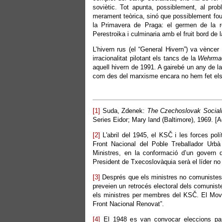
soviètic. Tot apunta, possiblement, al pr
merament teòrica, sinó que possiblement fou 
la Primavera de Praga: el germen de la re
Perestroika i culminaria amb el fruit bord de 
L’hivern rus (el “General Hivern”) va vènce
irracionalitat pilotant els tancs de la
Wehrmac
aquell hivern de 1991. A gairebé un any de l
com des del marxisme encara no hem fet els d
[1]
Suda, Zdenek:
The Czechoslovak Socialis
Series Eidor; Mary land (Baltimore), 1969. [Aq
[2]
L'abril del 1945, el KSČ i les forces po
Front Nacional del Poble Treballador Urbà
Ministres, en la conformació d’un govern d
President de Txecoslovàquia serà el líder n
[3]
Després que els ministres no comunistes 
preveien un retrocés electoral dels comunist
els ministres per membres del KSČ. El Movi
Front Nacional Renovat”.
[4]
El 1948 es van convocar eleccions parl