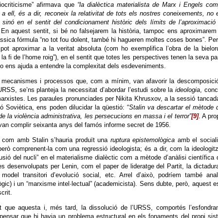
riocriticisme” afirmava que
“la dialèctica materialista de Marx i Engels co
a ell, és a dir, reconeix la relativitat de tots els nostres coneixements, no 
, sinó en el sentit del condicionament històric dels límits de l’aproximació
 En aquest sentit, si bé no falsejarem la història, tampoc ens aproximarem
làssica fórmula “no tot fou dolent, també hi hagueren moltes coses bones”. Pe
 pot aproximar a la veritat absoluta (com ho exemplifica l’obra de la bielo
 fi de l’home roig”), en el sentit que totes les perspectives tenen la seva pa
xò no ens ajuda a entendre la complexitat dels esdeveniments.
s mecanismes i processos que, com a mínim, van afavorir la descomposició
 URSS, se’ns planteja la necessitat d’abordar l’estudi sobre la
ideologia
, con
 marxistes. Les paraules pronunciades per Nikita Khrusxov, a la sessió tancad
 Soviètica, ens poden dilucidar la qüestió: “
Stalin va descartar el mètode 
de la violència administrativa, les persecucions en massa i el terror”
[9]
. A pro
 van complir seixanta anys del famós informe secret de 1956.
ar com amb Stalin s’hauria produït una
ruptura epistemològica
amb el social
, però comprenent-la com una regressió ideologista; és a dir, com la ideologit
sió del nucli” en el materialisme dialèctic com a mètode d’anàlisi científica 
es desenvolupats per Lenin, com el paper de lideratge del Partit, la dictadur
model transitori d’evolució social, etc. Arrel d’això, podríem també anal
ògic) i un “marxisme intel·lectual” (academicista). Sens dubte, però, aquest e
crit.
et que aquesta i, més tard, la dissolució de l’URSS, comportés l’esfondr
pensar que hi havia un problema estructural en els fonaments del propi si