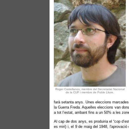
Roger Castellanos, membre del Secretariat Nacional
de la CUP i membre de Poble Lliure.
farà setanta anys. Unes eleccions marcades pe
la Guerra Freda. Aquelles eleccions van don
a tot l’estat, arribant fins a un 50% a les zo
Al cap de dos anys, es produiria el “cop d’est
es miri) i, el 9 de maig del 1948, l'aprovació