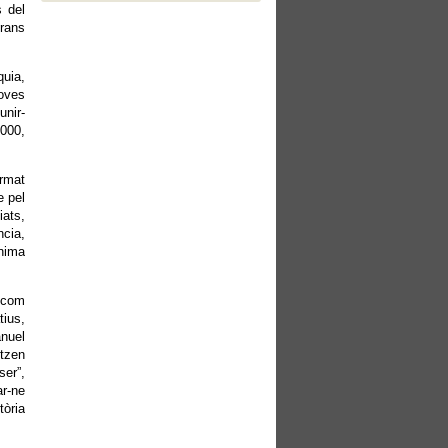
s del
rans
uia,
noves
unir-
2000,
ormat
e pel
ats,
ncia,
ínima
, com
tius,
anuel
itzen
ser”,
ar-ne
tòria