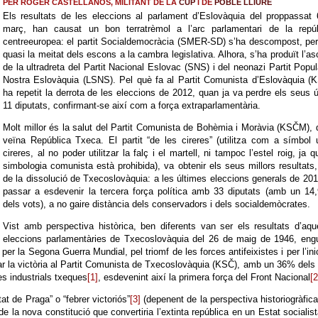
PER ROGER CASTELLANOS, MILITANT DE LA
CUP
I DE
POBLE LLIURE
Els resultats de les eleccions al parlament d’Eslovàquia del proppassat
març, han causat un bon terratrèmol a l’arc parlamentari de la repúb
centreeuropea: el partit Socialdemocràcia (SMER-SD) s’ha descompost, pe
quasi la meitat dels escons a la cambra legislativa. Alhora, s’ha produït l’a
de la ultradreta del Partit Nacional Eslovac (SNS) i del neonazi Partit Popul
Nostra Eslovàquia (LSNS). Pel què fa al Partit Comunista d’Eslovàquia (
ha repetit la derrota de les eleccions de 2012, quan ja va perdre els seus 
11 diputats, confirmant-se així com a força extraparlamentària.
Molt millor és la salut del Partit Comunista de Bohèmia i Moràvia (KSČM), 
veïna República Txeca. El partit “de les cireres” (utilitza com a símbol
cireres, al no poder utilitzar la falç i el martell, ni tampoc l’estel roig, ja q
simbologia comunista està prohibida), va obtenir els seus millors resultats
de la dissolució de Txecoslovàquia: a les últimes eleccions generals de 20
passar a esdevenir la tercera força política amb 33 diputats (amb un 14
dels vots), a no gaire distància dels conservadors i dels socialdemòcrates.
Vist amb perspectiva històrica, ben diferents van ser els resultats d’aqu
eleccions parlamentàries de Txecoslovàquia del 26 de maig de 1946, eng
r la Segona Guerra Mundial, pel triomf de les forces antifeixistes i per l’ini
ar la victòria al Partit Comunista de Txecoslovàquia (KSČ), amb un 36% dels
nes industrials txeques
[1]
, esdevenint així la primera força del Front Nacional
[2
at de Praga” o “febrer victoriós”
[3]
(depenent de la perspectiva historiogràfic
 de la nova constitució que convertiria l’extinta república en un Estat socialis