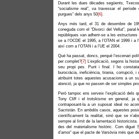
Durant les dues dècades següents, Txecoslov
“socialisme real”, va travessar el període
purgues” dels anys 50
[6]
.
Anys més tard, el 31 de desembre de 1992
coneguda com el “Divorci del Vellut”, paral·
repúbliques van adherir-se a les estructures 
se a l’OCDE el 1995, a l’OTAN el 1999 i a l
així com a l’OTAN i a l’UE el 2004.
Què ha passat, doncs, perquè l’escenari polít
per complet?
[7]
L’explicació, segons la histori
seu propi pes. Punt i final. I ho constat
burocràcia, ineficiència, tirania, corrupció
atribuint totes aquestes acusacions a un s
atenció, ja que no passen de ser simples pr
Però tampoc ens serveix l’explicació dels q
Tony Cliff i el trotskisme en general, ja
contraposant-la a un suposat ideal no acom
Sacristán. En ambdós casos, aquestes posicion
científicament la realitat, sinó que se n’a
sempre al límit de la lamentació historicista
des del materialisme històric. Com digué S
d’amor” que el pacte de Varsòvia més que destr