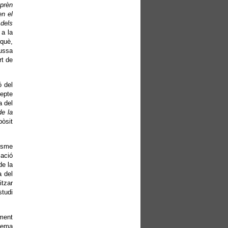
mprèn
en el
 dels
 a la
rquè,
russa
rt de
 del
cepte
a del
de la
pòsit
isme
zació
de la
a del
itzar
studi
ament
stema