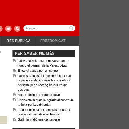
RES-PÚBLICA
FREEDOM.CAT
l
PER SABER-NE MÉS
Dub&#269;ek: una primavera sense
flors o el germen de la Perestroika?
El canvi passa per la ruptura
Reptes actuals del moviment nacional-
popular català: superar la contradicció
nacional per a l’avenç de la lluita de
classes
Micromunicipis i poder popular
Enclavem la qüestió agrària al centre de
la lluita per la sobirania
La consciència dels animals: apunts i
preguntes per al debat filosòfic
Stalin: un tabú que cal superar