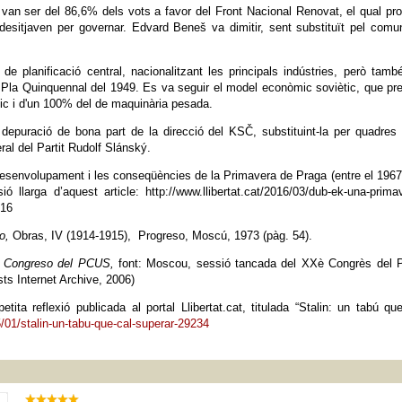
ts van ser del 86,6% dels vots a favor del Front Nacional Renovat, el qual pr
esitjaven per governar. Edvard Beneš va dimitir, sent substituït pel comu
 planificació central, nacionalitzant les principals indústries, però tamb
r Pla Quinquennal del 1949. Es va seguir el model econòmic soviètic, que pr
ic i d'un 100% del de maquinària pesada.
depuració de bona part de la direcció del KSČ, substituint-la per quadre
ral del Partit Rudolf Slánský.
esenvolupament i les conseqüències de la Primavera de Praga (entre el 1967
 llarga d’aquest article: http://www.llibertat.cat/2016/03/dub-ek-una-prima
316
mo,
Obras, IV (1914-1915), Progreso, Moscú, 1973 (pàg. 54).
X Congreso del PCUS,
font: Moscou, sessió tancada del XXè Congrès del P
ts Internet Archive, 2006)
ta reflexió publicada al portal Llibertat.cat, titulada “Stalin: un tabú qu
5/01/stalin-un-tabu-que-cal-superar-29234