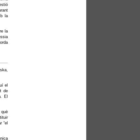
stió
urant
mb la
e la
ússia
corda
iska,
uí el
t de
a. El
n què
ituir
r “el
nica