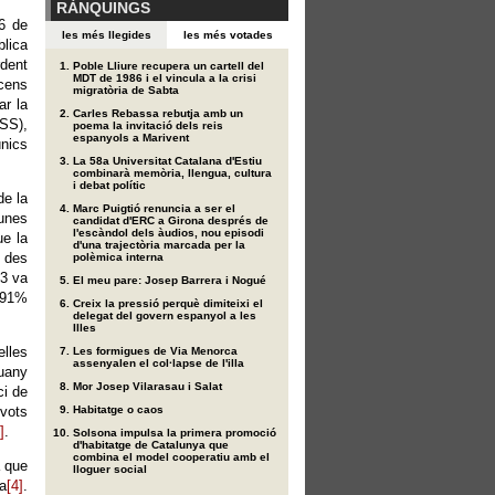
RÀNQUINGS
 6 de
les més llegides
les més votades
lica
rdent
Poble Lliure recupera un cartell del
MDT de 1986 i el vincula a la crisi
scens
migratòria de Sabta
ar la
Carles Rebassa rebutja amb un
KSS),
poema la invitació dels reis
espanyols a Marivent
únics
La 58a Universitat Catalana d'Estiu
combinarà memòria, llengua, cultura
i debat polític
de la
Marc Puigtió renuncia a ser el
 unes
candidat d'ERC a Girona després de
l'escàndol dels àudios, nou episodi
ue la
d'una trajectòria marcada per la
, des
polèmica interna
13 va
El meu pare: Josep Barrera i Nogué
,91%
Creix la pressió perquè dimiteixi el
delegat del govern espanyol a les
Illes
elles
Les formigues de Via Menorca
assenyalen el col·lapse de l'illa
uany
Mor Josep Vilarasau i Salat
ci de
 vots
Habitatge o caos
]
.
Solsona impulsa la primera promoció
d'habitatge de Catalunya que
combina el model cooperatiu amb el
a que
lloguer social
ta
[4]
.