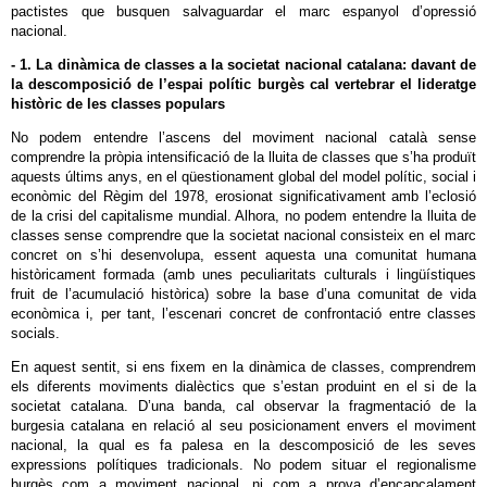
pactistes que busquen salvaguardar el marc espanyol d’opressió
nacional.
- 1. La dinàmica de classes a la societat nacional catalana: davant de
la descomposició de l’espai polític burgès cal vertebrar el lideratge
històric de les classes populars
No podem entendre l’ascens del moviment nacional català sense
comprendre la pròpia intensificació de la lluita de classes que s’ha produït
aquests últims anys, en el qüestionament global del model polític, social i
econòmic del Règim del 1978, erosionat significativament amb l’eclosió
de la crisi del capitalisme mundial. Alhora, no podem entendre la lluita de
classes sense comprendre que la societat nacional consisteix en el marc
concret on s’hi desenvolupa, essent aquesta una comunitat humana
històricament formada (amb unes peculiaritats culturals i lingüístiques
fruit de l’acumulació històrica) sobre la base d’una comunitat de vida
econòmica i, per tant, l’escenari concret de confrontació entre classes
socials.
En aquest sentit, si ens fixem en la dinàmica de classes, comprendrem
els diferents moviments dialèctics que s’estan produint en el si de la
societat catalana. D’una banda, cal observar la fragmentació de la
burgesia catalana en relació al seu posicionament envers el moviment
nacional, la qual es fa palesa en la descomposició de les seves
expressions polítiques tradicionals. No podem situar el regionalisme
burgès com a moviment nacional, ni com a prova d’encapçalament