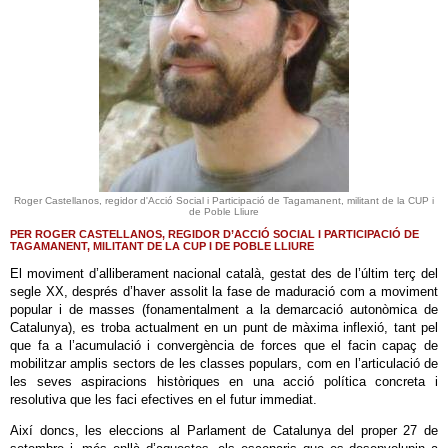
Roger Castellanos, regidor d'Acció Social i Participació de Tagamanent, militant de la CUP i
de Poble Lliure
PER ROGER CASTELLANOS, REGIDOR D’ACCIÓ SOCIAL I PARTICIPACIÓ DE
TAGAMANENT, MILITANT DE LA CUP I DE POBLE LLIURE
El moviment d’alliberament nacional català, gestat des de l’últim terç del
segle XX, després d’haver assolit la fase de maduració com a moviment
popular i de masses (fonamentalment a la demarcació autonòmica de
Catalunya), es troba actualment en un punt de màxima inflexió, tant pel
que fa a l’acumulació i convergència de forces que el facin capaç de
mobilitzar amplis sectors de les classes populars, com en l’articulació de
les seves aspiracions històriques en una acció política concreta i
resolutiva que les faci efectives en el futur immediat.
Així doncs, les eleccions al Parlament de Catalunya del proper 27 de