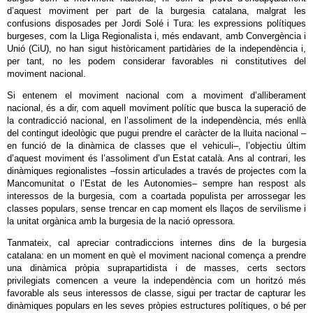
d’aquest moviment per part de la burgesia catalana, malgrat les
confusions disposades per Jordi Solé i Tura: les expressions polítiques
burgeses, com la Lliga Regionalista i, més endavant, amb Convergència i
Unió (CiU), no han sigut històricament partidàries de la independència i,
per tant, no les podem considerar favorables ni constitutives del
moviment nacional.
Si entenem el moviment nacional com a moviment d’alliberament
nacional, és a dir, com aquell moviment polític que busca la superació de
la contradicció nacional, en l’assoliment de la independència, més enllà
del contingut ideològic que pugui prendre el caràcter de la lluita nacional –
en funció de la dinàmica de classes que el vehiculi–, l’objectiu últim
d’aquest moviment és l’assoliment d’un Estat català. Ans al contrari, les
dinàmiques regionalistes –fossin articulades a través de projectes com la
Mancomunitat o l’Estat de les Autonomies– sempre han respost als
interessos de la burgesia, com a coartada populista per arrossegar les
classes populars, sense trencar en cap moment els llaços de servilisme i
la unitat orgànica amb la burgesia de la nació opressora.
Tanmateix, cal apreciar contradiccions internes dins de la burgesia
catalana: en un moment en què el moviment nacional comença a prendre
una dinàmica pròpia suprapartidista i de masses, certs sectors
privilegiats comencen a veure la independència com un horitzó més
favorable als seus interessos de classe, sigui per tractar de capturar les
dinàmiques populars en les seves pròpies estructures polítiques, o bé per