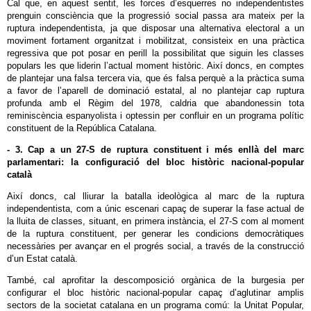
Cal que, en aquest sentit, les forces d’esquerres no independentistes
prenguin consciència que la progressió social passa ara mateix per la
ruptura independentista, ja que disposar una alternativa electoral a un
moviment fortament organitzat i mobilitzat, consisteix en una pràctica
regressiva que pot posar en perill la possibilitat que siguin les classes
populars les que liderin l’actual moment històric. Així doncs, en comptes
de plantejar una falsa tercera via, que és falsa perquè a la pràctica suma
a favor de l’aparell de dominació estatal, al no plantejar cap ruptura
profunda amb el Règim del 1978, caldria que abandonessin tota
reminiscència espanyolista i optessin per confluir en un programa polític
constituent de la República Catalana.
- 3. Cap a un 27-S de ruptura constituent i més enllà del marc
parlamentari: la configuració del bloc històric nacional-popular
català
Així doncs, cal lliurar la batalla ideològica al marc de la ruptura
independentista, com a únic escenari capaç de superar la fase actual de
la lluita de classes, situant, en primera instància, el 27-S com al moment
de la ruptura constituent, per generar les condicions democràtiques
necessàries per avançar en el progrés social, a través de la construcció
d’un Estat català.
També, cal aprofitar la descomposició orgànica de la burgesia per
configurar el bloc històric nacional-popular capaç d’aglutinar amplis
sectors de la societat catalana en un programa comú: la Unitat Popular,