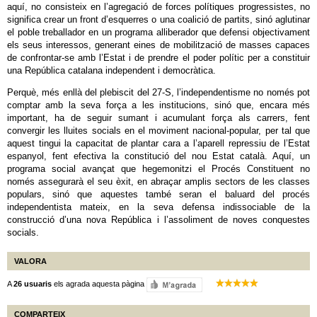
aquí, no consisteix en l’agregació de forces polítiques progressistes, no
significa crear un front d’esquerres o una coalició de partits, sinó aglutinar
el poble treballador en un programa alliberador que defensi objectivament
els seus interessos, generant eines de mobilització de masses capaces
de confrontar-se amb l’Estat i de prendre el poder polític per a constituir
una República catalana independent i democràtica.
Perquè, més enllà del plebiscit del 27-S, l’independentisme no només pot
comptar amb la seva força a les institucions, sinó que, encara més
important, ha de seguir sumant i acumulant força als carrers, fent
convergir les lluites socials en el moviment nacional-popular, per tal que
aquest tingui la capacitat de plantar cara a l’aparell repressiu de l’Estat
espanyol, fent efectiva la constitució del nou Estat català. Aquí, un
programa social avançat que hegemonitzi el Procés Constituent no
només assegurarà el seu èxit, en abraçar amplis sectors de les classes
populars, sinó que aquestes també seran el baluard del procés
independentista mateix, en la seva defensa indissociable de la
construcció d’una nova República i l’assoliment de noves conquestes
socials.
VALORA
A
26 usuaris
els agrada aquesta pàgina
COMPARTEIX