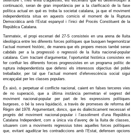
setembre i, més enllà d’aquestes, els escenaris que es desenvolupin a
continuació, seran de gran importància per a la clarificació de la fase
política actual en què es troba la societat catalana, ja que el moviment
independentista situa en aquests comicis el moment de la Ruptura
Democràtica amb l’Estat espanyol i l’inici del Procés Constituent de la
República Catalana.
Tanmateix, el propi escenari del 27-S consisteix en una arena de lluita
ideològica entre les diferents forces polítiques que busquen hegemonitzar
l’actual moment històric, de manera que els propers mesos també seran
cabdals per a la progressió o regressió de la lluita nacional-popular
catalana. Com tractaré d’argumentar, l’oportunitat històrica consisteix en
fer confluir les diferents forces progressistes en un programa polític de
ruptura independentista que defensi els interessos objectius del poble
treballador, per tal que l’actual moment d’efervescència social sigui
encapçalat per les classes populars.
És això, o perpetuar el conflicte nacional, caient en falses terceres vies
de no superació, que a última instància permetran el segrest del
moviment nacional-popular per part de les expressions polítiques
burgeses, o bé la seva liquidació, a través de promeses de reforma del
Règim del 1978. Argumentant, doncs, que és dialècticament necessari el
progrés del moviment nacional-popular i l’assoliment d’una República
Catalana Independent, com a única via d’avenç de la lluita de classes,
situarem com a moviments regressius totes aquelles forces polítiques
que, evitant aguditzar les contradiccions amb l’Estat, defensen opcions