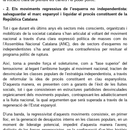
- 2. Els moviments regressius de l’esquerra no independentista:
salvaguardar el marc espanyol i liquidar el procés constituent de la
República Catalana
Tot i que durant els últims anys els sectors més conscients, organitzats i
mobilitzats de la societat catalana s’han articulat al voltant del moviment
nacional a través d’una clara expressió política de masses com és
l’Assemblea Nacional Catalana (ANC), des de sectors d’esquerres no
independentistes s’ha anat gestant una contraofensiva per resituar el
programa polític de ruptura.
Així, torna a prendre força el soleturisme, com a “fase superior” del
lerrouxisme: al·legant l’arribisme burgès al moviment nacional, tracten de
desvincular les classes populars de l’estratègia independentista, a través
de reformular la idea de procés constituent en clau espanyolista.
D’aquesta manera, es presenten com a garants de l’èxit de les lluites
socials, tot i que consisteixen en estructures partidistes desvinculades
orgànicament dels moviments populars, contraposant-les adialècticament
a la lluita nacional, la qual argumenten que serà superada a través de la
regeneració de l’Estat espanyol.
D’una banda, la regressivitat d’aquests moviments consisteix, en primer
lloc, en la generació de desajustos interns en les classes populars, en un
moment de lideratge potencial, impedint d’aquesta manera l’avenç
dialèctic de les forces progressistes, en la configuració d’un bloc històric