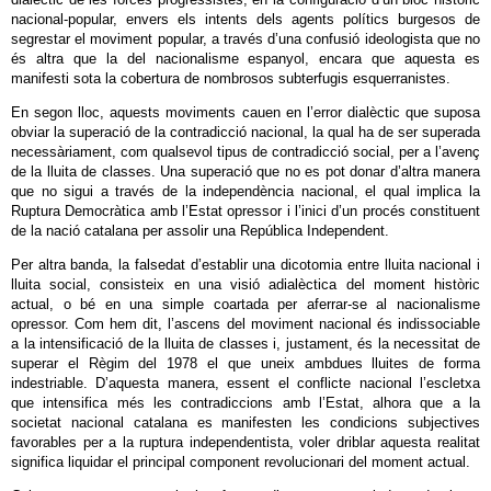
nacional-popular, envers els intents dels agents polítics burgesos de
segrestar el moviment popular, a través d’una confusió ideologista que no
és altra que la del nacionalisme espanyol, encara que aquesta es
manifesti sota la cobertura de nombrosos subterfugis esquerranistes.
En segon lloc, aquests moviments cauen en l’error dialèctic que suposa
obviar la superació de la contradicció nacional, la qual ha de ser superada
necessàriament, com qualsevol tipus de contradicció social, per a l’avenç
de la lluita de classes. Una superació que no es pot donar d’altra manera
que no sigui a través de la independència nacional, el qual implica la
Ruptura Democràtica amb l’Estat opressor i l’inici d’un procés constituent
de la nació catalana per assolir una República Independent.
Per altra banda, la falsedat d’establir una dicotomia entre lluita nacional i
lluita social, consisteix en una visió adialèctica del moment històric
actual, o bé en una simple coartada per aferrar-se al nacionalisme
opressor. Com hem dit, l’ascens del moviment nacional és indissociable
a la intensificació de la lluita de classes i, justament, és la necessitat de
superar el Règim del 1978 el que uneix ambdues lluites de forma
indestriable. D’aquesta manera, essent el conflicte nacional l’escletxa
que intensifica més les contradiccions amb l’Estat, alhora que a la
societat nacional catalana es manifesten les condicions subjectives
favorables per a la ruptura independentista, voler driblar aquesta realitat
significa liquidar el principal component revolucionari del moment actual.