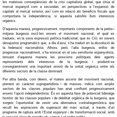
les mateixes conseqüències de la crisi capitalista global, que situa el
mercat espanyol com a secundari, en perspectives a l’expansió de
capitals al mercat exterior, així com en relació als beneficis fiscals que
comportaria la independència, si aquesta satisfés llurs interessos
orgànics.
D’aquesta manera, progressivament, importants components de la petita i
mitjana burgesia oscil·len envers el moviment nacional, el qual es
tradueix, en la seva expressió política tradicional, que és CiU, en severs
desajustos programàtics que, a dia d’avui, s’ha traduït en la dissolució de
la federació nacionalista. Alhora, però, l’alta burgesia, enlloc de
progressar nacionalment, s’ha enrocat en el seu servilisme espanyolista,
tensant d’aquesta manera les posicions polítiques dels agents
representants dels interessos de la burgesia i produint-se
consegüentment una important erosió de la unitat orgànica entre els
diferents sectors de la classe dominant.
Per altra banda, com dèiem, el mateix ascens del moviment nacional,
prenent un caràcter suprapartidista i de masses, indica com amplis
sectors de les classes populars han anat confluint progressivament
envers l’opció independentista. És en aquesta fase de potencial lideratge
històric de les classes populars i de debilitat orgànica de la burgesia, que
sorgeix l’oportunitat de vestir una alternativa contrahegemònica que
reculli les aspiracions de superació del marc actual, a través d’un
programa de ruptura amb l’Estat espanyol i de transformació social, amb
la vocació clara de prendre els carrers i el poder polític.