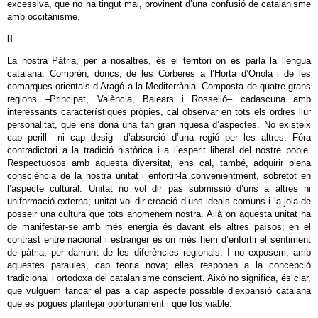
excessiva, que no ha tingut mai, provinent d’una confusió de catalanisme
amb occitanisme.
II
La nostra Pàtria, per a nosaltres, és el territori on es parla la llengua
catalana. Comprèn, doncs, de les Corberes a l’Horta d’Oriola i de les
comarques orientals d’Aragó a la Mediterrània. Composta de quatre grans
regions –Principat, València, Balears i Rosselló– cadascuna amb
interessants característiques pròpies, cal observar en tots els ordres llur
personalitat, que ens dóna una tan gran riquesa d’aspectes. No existeix
cap perill –ni cap desig– d’absorció d’una regió per les altres. Fóra
contradictori a la tradició històrica i a l’esperit liberal del nostre poble.
Respectuosos amb aquesta diversitat, ens cal, també, adquirir plena
consciència de la nostra unitat i enfortir‐la convenientment, sobretot en
l’aspecte cultural. Unitat no vol dir pas submissió d’uns a altres ni
uniformació externa; unitat vol dir creació d’uns ideals comuns i la joia de
posseir una cultura que tots anomenem nostra. Allà on aquesta unitat ha
de manifestar‐se amb més energia és davant els altres països; en el
contrast entre nacional i estranger és on més hem d’enfortir el sentiment
de pàtria, per damunt de les diferències regionals. I no exposem, amb
aquestes paraules, cap teoria nova; elles responen a la concepció
tradicional i ortodoxa del catalanisme conscient. Això no significa, és clar,
que vulguem tancar el pas a cap aspecte possible d’expansió catalana
que es pogués plantejar oportunament i que fos viable.