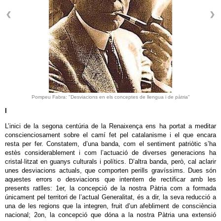
Pompeu Fabra: "Desviacions en els conceptes de llengua i de pàtria"
I
L’inici de la segona centúria de la Renaixença ens ha portat a meditar
conscienciosament sobre el camí fet pel catalanisme i el que encara
resta per fer. Constatem, d’una banda, com el sentiment patriòtic s’ha
estès considerablement i com l’actuació de diverses generacions ha
cristal∙litzat en guanys culturals i polítics. D’altra banda, però, cal aclarir
unes desviacions actuals, que comporten perills gravíssims. Dues són
aquestes errors o desviacions que intentem de rectificar amb les
presents ratlles: 1er, la concepció de la nostra Pàtria com a formada
únicament pel territori de l’actual Generalitat, és a dir, la seva reducció a
una de les regions que la integren, fruit d’un afebliment de consciència
nacional; 2on, la concepció que dóna a la nostra Pàtria una extensió