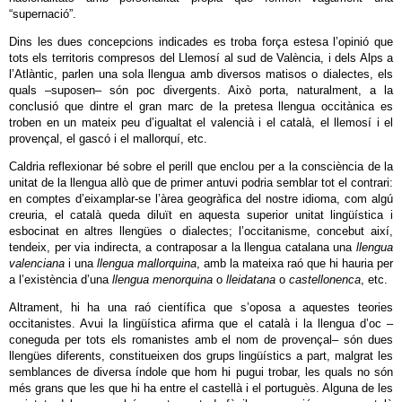
“supernació”.
Dins les dues concepcions indicades es troba força estesa l’opinió que
tots els territoris compresos del Llemosí al sud de València, i dels Alps a
l’Atlàntic, parlen una sola llengua amb diversos matisos o dialectes, els
quals –suposen– són poc divergents. Això porta, naturalment, a la
conclusió que dintre el gran marc de la pretesa llengua occitànica es
troben en un mateix peu d’igualtat el valencià i el català, el llemosí i el
provençal, el gascó i el mallorquí, etc.
Caldria reflexionar bé sobre el perill que enclou per a la consciència de la
unitat de la llengua allò que de primer antuvi podria semblar tot el contrari:
en comptes d’eixamplar‐se l’àrea geogràfica del nostre idioma, com algú
creuria, el català queda diluït en aquesta superior unitat lingüística i
esbocinat en altres llengües o dialectes; l’occitanisme, concebut així,
tendeix, per via indirecta, a contraposar a la llengua catalana una
llengua
valenciana
i una
llengua mallorquina
, amb la mateixa raó que hi hauria per
a l’existència d’una
llengua menorquina
o
lleidatana
o
castellonenca
, etc.
Altrament, hi ha una raó científica que s’oposa a aquestes teories
occitanistes. Avui la lingüística afirma que el català i la llengua d’oc –
coneguda per tots els romanistes amb el nom de provençal– són dues
llengües diferents, constitueixen dos grups lingüístics a part, malgrat les
semblances de diversa índole que hom hi pugui trobar, les quals no són
més grans que les que hi ha entre el castellà i el portuguès. Alguna de les