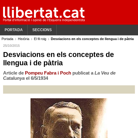
PORTADA
SECCIONS
Portada
Història
El fil roig
Desviacions en els conceptes de llengua i de pàtria
25/10/2015
Desviacions en els conceptes de
llengua i de pàtria
Article de
Pompeu Fabra i Poch
publicat a
La Veu de
Catalunya
el 6/5/1934