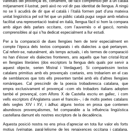
varietats del provençal és, certament, de fàcil comprensió per a un català
mitjanament il∙lustrat, però això no vol dir pas identitat de llengua. A ningú
no se li acudirà de dir que el català i l’italià formen part d’una mateixa
unitat lingüística pel sol fet que un públic català pugui seguir amb relativa
facilitat una representació teatral en italià, llengua fàcil si hom la compara
amb algun dels parlars occitans, com l’auvernès o el gascó, només
comprensibles al qui s’ha dedicat especialment a llur estudi.
Per a la comparació de dues llengües hem de tenir especialment en
compte l’època dels textos comparats i els dialectes a què pertanyen.
Cal referir‐se, naturalment, als temps actuals, i els termes de comparació
no han d’ésser els dialectes fronterers, ans aquells que han cristal∙litzat
en llengües literàries (dos escriptors la llengua dels quals por servir a
aquest objecte, serien Mistral i Verdaguer). Si comparéssim textos
catalans primitius amb els provençals coetanis, ens trobaríem en el cas
de semblances que tots ells presenten també amb els d’altres llengües
romàniques. Cal prescindir de la poesia trobadoresca catalana, que
empra exclusivament el provençal –com els trobadors italians adopten
també el provençal, com Alfons X de Castella escriu en gallec, i com
vells escriptors d’Anglaterra usen el francès–, i de molts poetes catalans
dels segles XIV i XV, i àdhuc alguns textos en prosa que contenen
abundosos provençalismes, fet comparable a la influència lingüística
castellana damunt els nostres escriptors de la decadència.
Aquesta posició nostra no ens priva d’apreciar en tota llur valor els forts
motius (veïnatge, paral∙lelisme de les renaixences occitana i catalana,