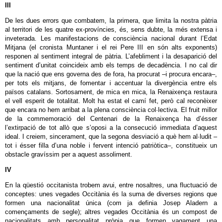
III
De les dues errors que combatem, la primera, que limita la nostra pàtria
al territori de les quatre ex‐províncies, és, sens dubte, la més extensa i
inveterada. Les manifestacions de consciència nacional durant l’Edat
Mitjana (el cronista Muntaner i el rei Pere III en són alts exponents)
responen al sentiment integral de pàtria. L’afebliment i la desaparició del
sentiment d’unitat coincideix amb els temps de decadència. I no cal dir
que la nació que ens governa des de fora, ha procurat –i procura encara–,
per tots els mitjans, de fomentar i accentuar la divergència entre els
països catalans. Sortosament, de mica en mica, la Renaixença restaura
el vell esperit de totalitat. Molt ha estat el camí fet, però cal reconèixer
que encara no hem arribat a la plena consciència col∙lectiva. El fruit millor
de la commemoració del Centenari de la Renaixença ha d’ésser
l’extirpació de tot allò que s’oposi a la consecució immediata d’aquest
ideal. I creiem, sincerament, que la segona desviació a què hem al∙ludit –
tot i ésser filla d’una noble i fervent intenció patriòtica–, constitueix un
obstacle gravíssim per a aquest assoliment.
IV
En la qüestió occitanista trobem avui, entre nosaltres, una fluctuació de
conceptes: unes vegades Occitània és la suma de diverses regions que
formen una nacionalitat única (com ja definia Josep Aladern a
començaments de segle); altres vegades Occitània és un compost de
nacionalitats amb personalitat pròpia que formen vagament una