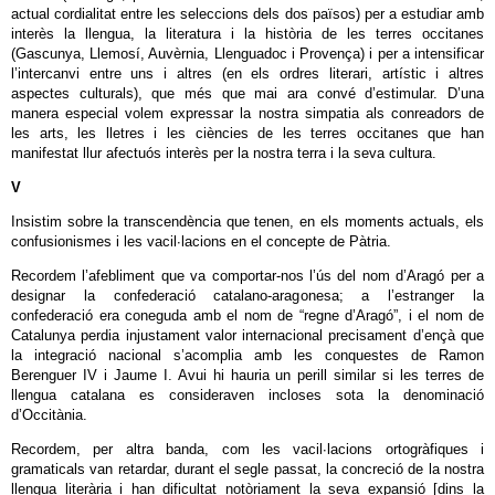
actual cordialitat entre les seleccions dels dos països) per a estudiar amb
interès la llengua, la literatura i la història de les terres occitanes
(Gascunya, Llemosí, Auvèrnia, Llenguadoc i Provença) i per a intensificar
l’intercanvi entre uns i altres (en els ordres literari, artístic i altres
aspectes culturals), que més que mai ara convé d’estimular. D’una
manera especial volem expressar la nostra simpatia als conreadors de
les arts, les lletres i les ciències de les terres occitanes que han
manifestat llur afectuós interès per la nostra terra i la seva cultura.
V
Insistim sobre la transcendència que tenen, en els moments actuals, els
confusionismes i les vacil∙lacions en el concepte de Pàtria.
Recordem l’afebliment que va comportar-nos l’ús del nom d’Aragó per a
designar la confederació catalano‐aragonesa; a l’estranger la
confederació era coneguda amb el nom de “regne d’Aragó”, i el nom de
Catalunya perdia injustament valor internacional precisament d’ençà que
la integració nacional s’acomplia amb les conquestes de Ramon
Berenguer IV i Jaume I. Avui hi hauria un perill similar si les terres de
llengua catalana es consideraven incloses sota la denominació
d’Occitània.
Recordem, per altra banda, com les vacil∙lacions ortogràfiques i
gramaticals van retardar, durant el segle passat, la concreció de la nostra
llengua literària i han dificultat notòriament la seva expansió [dins la