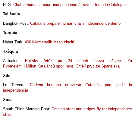
RTS:
Chaîne humaine pour l'indépendance à travers toute la Catalogne
Tailàndia
Bangkok Post:
Catalans prepare 'human chain' independence demo
Turquia
Haber Turk:
400 kilometrelik insan zinciri
Txèquia
Aktuálne:
Baltský řetěz po 24 letech znovu oživne. Za
Pyrenejemi
i
Milion Katalánců spojí ruce. Chtějí pryč ze Španělska
Xile
La Tercera:
Cadena humana atraviesa Cataluña para pedir la
independencia
Xina
South China Morning Post:
Catalan stars and stripes fly for independence
chain