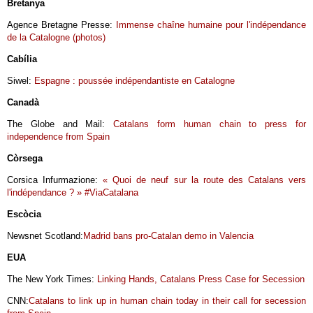
Bretanya
Agence Bretagne Presse:
Immense chaîne humaine pour l'indépendance
de la Catalogne (photos)
Cabília
Siwel:
Espagne : poussée indépendantiste en Catalogne
Canadà
The Globe and Mail:
Catalans form human chain to press for
independence from Spain
Còrsega
Corsica Infurmazione:
« Quoi de neuf sur la route des Catalans vers
l'indépendance ? » #ViaCatalana
Escòcia
Newsnet Scotland:
Madrid bans pro-Catalan demo in Valencia
EUA
The New York Times:
Linking Hands, Catalans Press Case for Secession
CNN:
Catalans to link up in human chain today in their call for secession