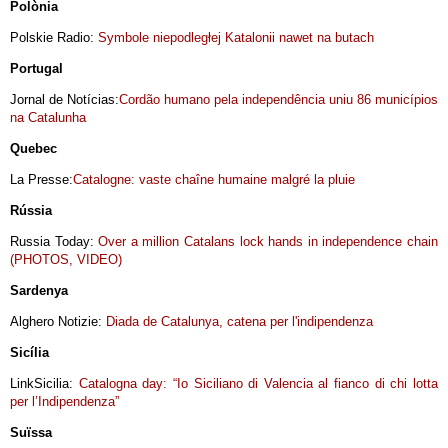
Polònia
Polskie Radio:
Symbole niepodległej Katalonii nawet na butach
Portugal
Jornal de Notícias:
Cordão humano pela independência uniu 86 municípios
na Catalunha
Quebec
La Presse:
Catalogne: vaste chaîne humaine malgré la pluie
Rússia
Russia Today:
Over a million Catalans lock hands in independence chain
(PHOTOS, VIDEO)
Sardenya
Alghero Notizie:
Diada de Catalunya, catena per l'indipendenza
Sicília
LinkSicilia:
Catalogna day: “Io Siciliano di Valencia al fianco di chi lotta
per l’Indipendenza”
Suïssa