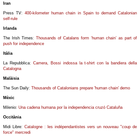
Iran
Press TV:
400-kilometer human chain in Spain to demand Catalonian
self-rule
Irlanda
The Irish Times:
Thousands of Catalans form ‘human chain’ as part of
push for independence
Itàlia
La Repubblica:
Camera, Bossi indossa la t-shirt con la bandiera della
Catalogna
Malàisia
The Sun Daily:
Thousands of Catalonians prepare 'human chain' demo
Mèxic
Milenio:
Una cadena humana por la independencia cruzó Cataluña
Occitània
Midi Libre:
Catalogne : les indépendantistes vers un nouveau "coup de
force" mercredi