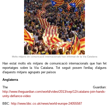
Molts mitjans de comunicació internacionals han informat de la Via Catalana
Han estat molts els mitjans de comunicació internacionals que han fet
reportatges sobre la Via Catalana. Tot seguit posem l'enllaç d'alguns
d'aquests mitjans agrupats per països
Anglaterra
The Guardian
:
http://www.theguardian.com/world/video/2013/sep/12/catalans-join-hands-
unity-defiance-video
BBC
: http://www.bbc.co.uk/news/world-europe-24055587