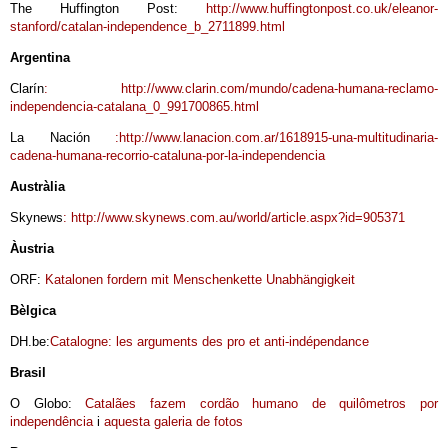
The Huffington Post:
http://www.huffingtonpost.co.uk/eleanor-
stanford/catalan-independence_b_2711899.html
Argentina
Clarín
: http://www.clarin.com/mundo/cadena-humana-reclamo-
independencia-catalana_0_991700865.html
La Nación
:http://www.lanacion.com.ar/1618915-una-multitudinaria-
cadena-humana-recorrio-cataluna-por-la-independencia
Austràlia
Skynews
: http://www.skynews.com.au/world/article.aspx?id=905371
Àustria
ORF:
Katalonen fordern mit Menschenkette Unabhängigkeit
Bèlgica
DH.be:
Catalogne: les arguments des pro et anti-indépendance
Brasil
O Globo:
Catalães fazem cordão humano de quilômetros por
independência
i
aquesta galeria de fotos