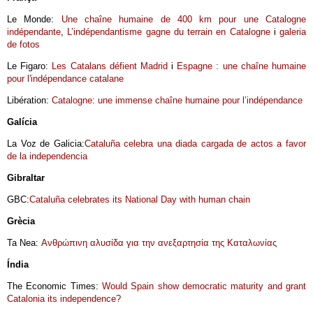
Le Monde:
Une chaîne humaine de 400 km pour une Catalogne
indépendante
,
L’indépendantisme gagne du terrain en Catalogne
i
galeria
de fotos
Le Figaro:
Les Catalans défient Madrid
i
Espagne : une chaîne humaine
pour l'indépendance catalane
Libération:
Catalogne: une immense chaîne humaine pour l’indépendance
Galícia
La Voz de Galicia:
Cataluña celebra una diada cargada de actos a favor
de la independencia
Gibraltar
GBC:
Cataluña celebrates its National Day with human chain
Grècia
Ta Nea:
Ανθρώπινη αλυσίδα για την ανεξαρτησία της Καταλωνίας
Índia
The Economic Times:
Would Spain show democratic maturity and grant
Catalonia its independence?