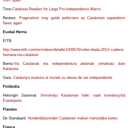
from Spain
Time:
Catalonia Readies for Large Pro-Independence March
Reuters:
Pragmatism may guide politicians as Catalonian separatism
flares again
Euskal Herria
EITB
http://www.eitb.com/es/videos/detalle/1439570/video-diada-2013--cadena-
humana-via-catalana/
Berria:
Via Catalanak eta independentzia aldarriak zeharkatu dute
Katalunia
Gara:
Catalunya muestra al mundo su deseo de ser independiente
Finlàndia
Helsingin Sanomat:
Ihmisketju Katalonian halki vaati itsenäisyyttä
Espanjasta
Flandes
De Standaard:
Honderdduizenden Catalanen maken menselijke keten
França