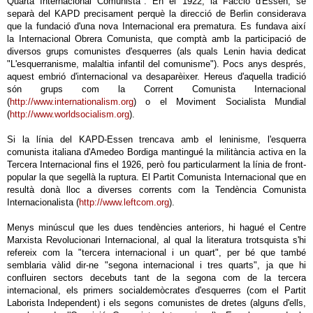
Quarta Internacional Comunista". En el 1922, la Facció d'Essen, se
separà del KAPD precisament perquè la direcció de Berlin considerava
que la fundació d'una nova Internacional era prematura. Es fundava així
la Internacional Obrera Comunista, que comptà amb la participació de
diversos grups comunistes d'esquerres (als quals Lenin havia dedicat
"L'esquerranisme, malaltia infantil del comunisme"). Pocs anys després,
aquest embrió d'internacional va desaparèixer. Hereus d'aquella tradició
són grups com la Corrent Comunista Internacional
(
http://www.internationalism.org
) o el Moviment Socialista Mundial
(
http://www.worldsocialism.org
).
Si la línia del KAPD-Essen trencava amb el leninisme, l'esquerra
comunista italiana d'Amedeo Bordiga mantingué la militància activa en la
Tercera Internacional fins el 1926, però fou particularment la línia de front-
popular la que segellà la ruptura. El Partit Comunista Internacional que en
resultà donà lloc a diverses corrents com la Tendència Comunista
Internacionalista (
http://www.leftcom.org
).
Menys minúscul que les dues tendències anteriors, hi hagué el Centre
Marxista Revolucionari Internacional, al qual la literatura trotsquista s'hi
refereix com la "tercera internacional i un quart", per bé que també
semblaria vàlid dir-ne "segona internacional i tres quarts", ja que hi
confluiren sectors decebuts tant de la segona com de la tercera
internacional, els primers socialdemòcrates d'esquerres (com el Partit
Laborista Independent) i els segons comunistes de dretes (alguns d'ells,