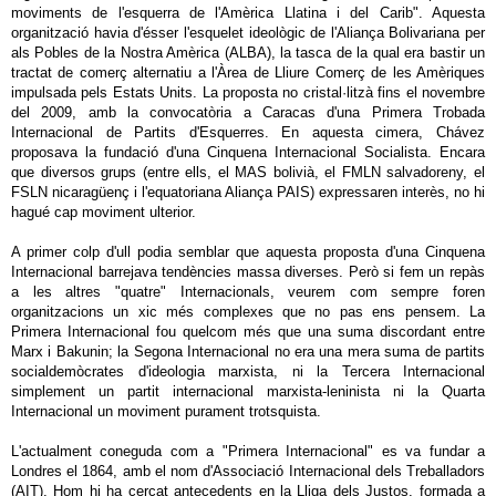
moviments de l'esquerra de l'Amèrica Llatina i del Carib". Aquesta
organització havia d'ésser l'esquelet ideològic de l'Aliança Bolivariana per
als Pobles de la Nostra Amèrica (ALBA), la tasca de la qual era bastir un
tractat de comerç alternatiu a l'Àrea de Lliure Comerç de les Amèriques
impulsada pels Estats Units. La proposta no cristal·litzà fins el novembre
del 2009, amb la convocatòria a Caracas d'una Primera Trobada
Internacional de Partits d'Esquerres. En aquesta cimera, Chávez
proposava la fundació d'una Cinquena Internacional Socialista. Encara
que diversos grups (entre ells, el MAS bolivià, el FMLN salvadoreny, el
FSLN nicaragüenç i l'equatoriana Aliança PAIS) expressaren interès, no hi
hagué cap moviment ulterior.
A primer colp d'ull podia semblar que aquesta proposta d'una Cinquena
Internacional barrejava tendències massa diverses. Però si fem un repàs
a les altres "quatre" Internacionals, veurem com sempre foren
organitzacions un xic més complexes que no pas ens pensem. La
Primera Internacional fou quelcom més que una suma discordant entre
Marx i Bakunin; la Segona Internacional no era una mera suma de partits
socialdemòcrates d'ideologia marxista, ni la Tercera Internacional
simplement un partit internacional marxista-leninista ni la Quarta
Internacional un moviment purament trotsquista.
L'actualment coneguda com a "Primera Internacional" es va fundar a
Londres el 1864, amb el nom d'Associació Internacional dels Treballadors
(AIT). Hom hi ha cercat antecedents en la Lliga dels Justos, formada a