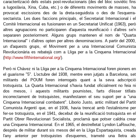
caracterització dels estats post-revolucionaris (des del bloc soviètic fins
a Iugoslàvia, Xina, Cuba, etc.) o de diferents moviments de masses, ha
provocat escissions des de la dreta-seguidista o des de l'esquerra-
sectarista. Les dues faccions principals, el Secretariat Internacional i el
Comitè Internacional es fusionaren en un Secretariat Unificat (1963), però
altres agrupacions no participaren d'aquesta reunificació i d'altres se'n
separaren posteriorment. Alguns grups mantenen el nom de "Quarta
Internacional" i d'altres opten per altres denominacions. A partir del 2000,
un d'aquests grups, el Moviment per a una Internacional Comunista
Revolucionària es rebatejà com a Lliga per a la Cinquena Internacional
(
http://www.fifthinternational.org/
).
Però ni Chávez ni la Lliga per a la Cinquena Internacional foren pioners en
el guarisme "5". L'octubre del 1938, mentre eren jutjats a Barcelona, set
militants del POUM foren interrogats quant a la seva adscripció
trotsquista. La Quarta Internacional s'havia fundat oficialment no feia ni
dos mesos, i aquests militants poumistes, farts d'ésser titllats
incorrectament de trotsquistes, manifestaren el seu suport per a "una
Cinquena Internacional combatent". Liborio Justo, antic militant del Partit
Comunista Argentí que, en el 1936, havia trencat amb l'estalinisme per
fer-se trotsquista, en el 1941, decebut de la reunificació trotsquista en el
Partit Obrer Revolucionari Socialista, proclamà que potser caldria crear
una Cinquena Internacional. En el 1965, el destrelletat Lyndon LaRouche,
després de militar durant sis mesos del en la Lliga Espartaquista, creada
l'any anterior per trotsquistes d'esquerres, trameté una lletra als