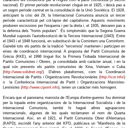
nacional). El primer període revolucionari clogué en el 1925, i deixà pas a
un segon període centrat en la consolidació de la Unió Soviètica. El 1928,
anticipant la crisi del 29, la Internacional Comunista anuncià un tercer
període caracteritzat pel col·lapse del capitalisme. Aquests moviments
produiren escissions per l'esquerra i per la dreta i, el 1935, deixaren pas a
la defensa dels "fronts populars". És simptomàtic que la Segona Guerra
Mundial suposés l'autodissolució de la Tercera Internacional (1943). Entre
el 1943 i el 1948 funcionà, en substitució de la Comintern una Cominform.
Gairebé tots els partits de la tradició "tercerista" mantenen i participen en
eines de coordinació internacional. A proposta del Partit Comunista de
Grècia (KKE), el 1998 tingué lloc la Primera Trobada Internacional de
Partits Comunistes i Obrers, ja consolidada amb caràcter anual, i en la
qual són presents els partits comunistes de Xina, Vietnam o Cuba
(
http://www.solidnet.org/
). D'altres plataformes, com la Coordinació
Internacional de Partits i Organitzacions Revolucionàries (
http://icor.info/
)
o la Conferència Internacional de Partit i Organitzacions Marxistes-
Leninistes (
http://www.cipoml.info
), tenen un caràcter més homogeni.
Encara que el panorama marxista de l'Europa d'entre-guerres fou dominat
per la topada entre organitzacions de la Internacional Socialista i de la
Internacional Comunista, també hi hagué altres agrupacions
internacionals, algunes de les quals reclamaren el nom de Quarta
Internacional. Així, en el 1921, el Partit Comunista Obrer d'Alemanya
(KAPD), escindit l'any anterior del KPD, publicava un "Manifesta de la