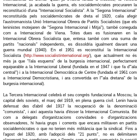
Internacional, ja acabada la guerra, els socialdemòcrates procuraren la
reconstitució d'una "Internacional Socialista". A la "Segona Internacional"
reconstituïda pels socialdemòcrates de dreta el 1920, calia afegir
l'austromarxista Unió Internacional Obrera de Partits Socialistes (que els
leninistes motejaren de "Segona Internacional i Mitja"), també coneguda
com a Internacional de Viena. Totes dues es fusionaren en la
Internacional Obrera Socialista que, entesa també com una suma de
partits "nacionals" independents, es dissoldria igualment davant una
guerra mundial (1940). En el 1951 es reconstituí la Internacional
Socialista (
http://www.socialistinternational.org/
), que actualment no és
més ja que "l'ala esquerra" de la burgesia internacional, perfectament
equiparable a la Internacional Liberal (fundada en el 1947 i que fa d'"ala
central") i a la Internacional Democràtica de Centre (fundada el 1961 com
a Internacional Democristiana, i ara convertida en l'"ala dretana" de la
burgesia internacional).
La Tercera Internacional celebrà el seu congrés fundacional a Moscou, la
capital dels soviets, el març del 1919, en plena guerra civil. Lenin havia
defensat des d'abril del 1917 la recuperació de la denominació
"comunista", i així aquesta havia d'ésser la Internacional Comunista. Bé
com a delegats d'organitzacions convidades o d'organitzacions
observadores, hi havia grups i corrents que encara militaven en partits
socialdemòcrates o que no tenien més militància que la sindical. Fins a
l'agost del 1920, amb l'adopció dels "21 punts", no es delimitaren
clarament les condicions per a l'ingrés com a partit comunista (o secció