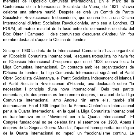
membres de l'Oposició Comunista Internacional). En el marc de la
Conferència de la Internacional Socialista de Viena, del 1931, s'havia
celebrat una primera reunió. Després es creà un Comitè de Partits
Socialistes Revolucionaris Independents, que donaria lloc a una Oficina
Internacional d'Unitat Socialista Revolucionària, amb seu a Londres. El
POUM, ell mateix resultat de la fusió entre els comunistes de dreta del
Bloc Obrer i Camperol, i dels comunistes d'esquerra d'Andreu Nin, fou
membre destacat d'aquesta Oficina de Londres.
Si cap el 1930 la dreta de la Internacional Comunista s'havia organitzat
en l'Oposició Comunista Internacional, l'esquerra trotsquista ho havia fet
en l'Oposició Internacional d'Esquerres que, en el 1933, donava lloc a la
Lliga Comunista Internacional. En contacte amb les organitzacions de
l'Oficina de Londres, la Lliga Comunista Internacional signà amb el Partit
Obrer Socialista d'Alemanya, el Partit Socialista Independent d'Holanda i
el Partit Socialista Revolucionari d'Holanda, una declaració sobre "la
necessitat i principis d'una nova internacional". Dels tres partits
esmentats, els dos primers es feren enrera després, i una part de la Lliga
Comunista Internacional, amb Andreu Nin entre ells, també s'hi
desmarcaren. En el 1936 tingué lloc la Primera Conferència Internacional
per a la Quarta Internacional, en la qual la Lliga Comunista Internacional
es transformava en el "Moviment per a la Quarta Internacional". El
Congrés fundacional no se celebrà fins el setembre del 1938. Abans i
després de la Segona Guerra Mundial, l'aparent homogeneïtat ideològica
de la Quarta Internacional no impedí un fraccionalisme continu. La