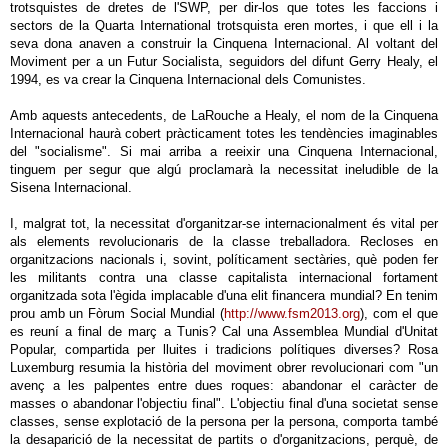
trotsquistes de dretes de l'SWP, per dir-los que totes les faccions i
sectors de la Quarta International trotsquista eren mortes, i que ell i la
seva dona anaven a construir la Cinquena Internacional. Al voltant del
Moviment per a un Futur Socialista, seguidors del difunt Gerry Healy, el
1994, es va crear la Cinquena Internacional dels Comunistes.
Amb aquests antecedents, de LaRouche a Healy, el nom de la Cinquena
Internacional haurà cobert pràcticament totes les tendències imaginables
del "socialisme". Si mai arriba a reeixir una Cinquena Internacional,
tinguem per segur que algú proclamarà la necessitat ineludible de la
Sisena Internacional.
I, malgrat tot, la necessitat d'organitzar-se internacionalment és vital per
als elements revolucionaris de la classe treballadora. Recloses en
organitzacions nacionals i, sovint, políticament sectàries, què poden fer
les militants contra una classe capitalista internacional fortament
organitzada sota l'ègida implacable d'una elit financera mundial? En tenim
prou amb un Fòrum Social Mundial (
http://www.fsm2013.org
), com el que
es reuní a final de març a Tunis? Cal una Assemblea Mundial d'Unitat
Popular, compartida per lluites i tradicions polítiques diverses? Rosa
Luxemburg resumia la història del moviment obrer revolucionari com "un
avenç a les palpentes entre dues roques: abandonar el caràcter de
masses o abandonar l'objectiu final". L'objectiu final d'una societat sense
classes, sense explotació de la persona per la persona, comporta també
la desaparició de la necessitat de partits o d'organitzacions, perquè, de