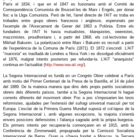
París el 1834, i que en el 1847 es fusionaria amb el Comitè de
Correspondència Comunista de Brussel·les de Marx i Engels, per donar
lloc a la Lliga Comunista. Però de fet, l'arrel directe de l'AIT es troba en
trobades entre grups obrers francesos i anglesos, esperonats per
l'exemple de l'Aixecament de Gener del 1863 a Polònia. Entre els
fundadors de l'AIT hi havia mutualistes, blanquistes, owenistes,
mazzinistes, proudhonians i, a partir del 1868, els col·lectivistes de
Mikhail Bakunin. La polarització entre Marx i Bakunin es recrudí a partir
de l'experiència de la Comuna de París (1871). El 1872 s'escindí. L'AIT
"marxista" es traslladà de Londres a Nova York i es dissolgué oficialment
el 1876, malgrat intents posteriors per refundar-la. L'AIT "anarquista"
continua en l'actualitat (
http://www.iwa-ait.org/
).
La Segona Internacional es fundà en un Congrés Obrer celebrat a París
amb motiu del Primer Centenari de la Presa de la Bastilla, el 14 de juliol
del 1889. De la mateixa manera que dins dels propis partits socialistes
obrers dels diferents països, també a la Segona Internacional hi hagué
corrents diferents del moviment obrer. Poc a poc s'imposarien les tesis
reformistes, ajudades per l'extensió del sufragi universal masculí per tot
Europa. L'esclat de la Primera Guerra Mundial suposà el col·lapse de la
Segona Internacional i, amb algunes excepcions, la majoria s'orientà
envers posicions defensistes i l'aliança sagrada amb la pròpia burgesia.
Els primers intents per recuperar-la començaren en el 1915, amb la
Conferència de Zimmerwald, propugnada per la Comissió Socialista
Internacional de Berna. Quan ja s'havia fundat a Moscou, la Tercera