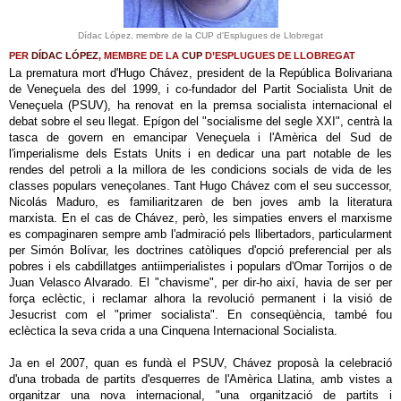
Dídac López, membre de la CUP d'Esplugues de Llobregat
PER
DÍDAC LÓPEZ
, MEMBRE DE LA
CUP
D’ESPLUGUES DE LLOBREGAT
La prematura mort d'Hugo Chávez, president de la República Bolivariana
de Veneçuela des del 1999, i co-fundador del Partit Socialista Unit de
Veneçuela (PSUV), ha renovat en la premsa socialista internacional el
debat sobre el seu llegat. Epígon del "socialisme del segle XXI", centrà la
tasca de govern en emancipar Veneçuela i l'Amèrica del Sud de
l'imperialisme dels Estats Units i en dedicar una part notable de les
rendes del petroli a la millora de les condicions socials de vida de les
classes populars veneçolanes. Tant Hugo Chávez com el seu successor,
Nicolás Maduro, es familiaritzaren de ben joves amb la literatura
marxista. En el cas de Chávez, però, les simpaties envers el marxisme
es compaginaren sempre amb l'admiració pels llibertadors, particularment
per Simón Bolívar, les doctrines catòliques d'opció preferencial per als
pobres i els cabdillatges antiimperialistes i populars d'Omar Torrijos o de
Juan Velasco Alvarado. El "chavisme", per dir-ho així, havia de ser per
força eclèctic, i reclamar alhora la revolució permanent i la visió de
Jesucrist com el "primer socialista". En conseqüència, també fou
eclèctica la seva crida a una Cinquena Internacional Socialista.
Ja en el 2007, quan es fundà el PSUV, Chávez proposà la celebració
d'una trobada de partits d'esquerres de l'Amèrica Llatina, amb vistes a
organitzar una nova internacional, "una organització de partits i