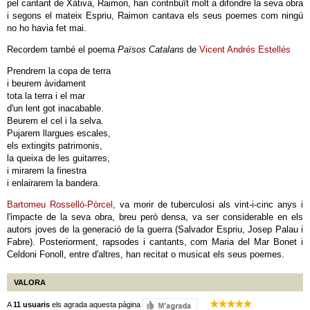
pel cantant de Xàtiva, Raimon, han contribuït molt a difondre la seva obra
i segons el mateix Espriu, Raimon cantava els seus poemes com ningú
no ho havia fet mai.
Recordem també el poema
Països Catalans
de
Vicent Andrés Estellés
Prendrem la copa de terra
i beurem àvidament
tota la terra i el mar
d'un lent got inacabable.
Beurem el cel i la selva.
Pujarem llargues escales,
els extingits patrimonis,
la queixa de les guitarres,
i mirarem la finestra
i enlairarem la bandera.
Bartomeu Rosselló-Pòrcel
, va morir de tuberculosi als vint-i-cinc anys i
l'impacte de la seva obra, breu però densa, va ser considerable en els
autors joves de la generació de la guerra (Salvador Espriu, Josep Palau i
Fabre). Posteriorment, rapsodes i cantants, com Maria del Mar Bonet i
Celdoni Fonoll, entre d'altres, han recitat o musicat els seus poemes.
VALORA
A
11 usuaris
els agrada aquesta pàgina