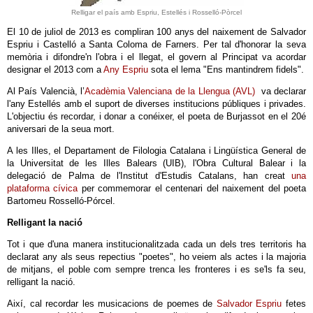
Relligar el país amb Espriu, Estellés i Rosselló-Pòrcel
El 10 de juliol de 2013 es compliran 100 anys del naixement de Salvador
Espriu i Castelló a Santa Coloma de Farners. Per tal d'honorar la seva
memòria i difondre'n l'obra i el llegat, el govern al Principat va acordar
designar el 2013 com a
Any Espriu
sota el lema "Ens mantindrem fidels".
Al País Valencià, l’
Acadèmia Valenciana de la Llengua (AVL)
va declarar
l'any Estellés amb el suport de diverses institucions públiques i privades.
L'objectiu és recordar, i donar a conéixer, el poeta de Burjassot en el 20é
aniversari de la seua mort.
A les Illes, el Departament de Filologia Catalana i Lingüística General de
la Universitat de les Illes Balears (UIB), l'Obra Cultural Balear i la
delegació de Palma de l'Institut d'Estudis Catalans, han creat
una
plataforma cívica
per commemorar el centenari del naixement del poeta
Bartomeu Rosselló-Pórcel.
Relligant la nació
Tot i que d'una manera institucionalitzada cada un dels tres territoris ha
declarat any als seus repectius "poetes", ho veiem als actes i la majoria
de mitjans, el poble com sempre trenca les fronteres i es se'ls fa seu,
relligant la nació.
Així, cal recordar les musicacions de poemes de
Salvador Espriu
fetes