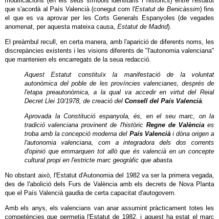
modificacions (en els seus símbols identitaris i històrics) entre l'estatut
que s'acordà al País Valencià (conegut com l'
Estatut de Benicàssim
) fins
el que es va aprovar per les Corts Generals Espanyoles (de vegades
anomenat, per aquesta mateixa causa,
Estatut de Madrid
).
El preàmbul recull, en certa manera, amb l'aparició de diferents noms, les
discrepàncies existents i les visions diferents de "l'autonomia valenciana"
que mantenien els encarregats de la seua redacció.
Aquest Estatut constituïx la manifestació de la voluntat
autonòmica del poble de les províncies valencianes, després de
l'etapa preautonòmica, a la qual va accedir en virtut del Reial
Decret Llei 10/1978, de creació del
Consell del País Valencià
.
Aprovada la Constitució espanyola, és, en el seu marc, on la
tradició valenciana provinent de l'històric
Regne de València
es
troba amb la concepció moderna del
País Valencià
i dóna origen a
l'autonomia valenciana, com a integradora dels dos corrents
d'opinió que emmarquen tot allò que és valencià en un concepte
cultural propi en l'estricte marc geogràfic que abasta.
No obstant això, l'Estatut d'Autonomia del 1982 va ser la primera vegada,
des de l'abolició dels Furs de València amb els decrets de Nova Planta
que el País Valencià gaudia de certa capacitat d'autogovern.
Amb els anys, els valencians van anar assumint pràcticament totes les
competències que permetia l'Estatut de 1982, i aquest ha estat el marc