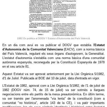
1982 Es publica al DOGV l' Estatut d'Autonomia del País Valencià
En un dia com avui es va publicar el DOGV que establia l'
Estatut
d'Autonomia de la Comunitat Valenciana
(EACV), com a norma bàsica
del País Valencià, regulant els seus òrgans d'autogovern, la Generalitat.
L'estatut d'autonomia s'establia com una norma bàsica d'una comunitat
autònoma espanyola, reconeguda per la Constitució Espanyola de 1978
en el seu article 81.
Aquest Estatut va ser aprovat anteriorment per la Llei Orgànica 5/1982,
d'1 de Juliol. Publicada al BOE del 10 de juliol, data d'entrada en vigor.
L'Estatut de 1982, aprovat com a Llei Orgànica 5/1982, de l'1 de juliol de
1982 (DOGV núm. 74, de 15 de juliol) va ser sotmès a llargues
negociacions entre els partits de la
mesa preautonòmica
. En últim terme,
va ser tramès per l'anomenada "via lenta" de la constitució (com a
comunitat "no històrica", article 143 de la CE), i va patir importants