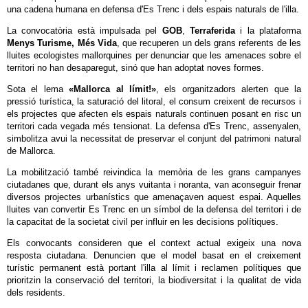
una cadena humana en defensa d'Es Trenc i dels espais naturals de l'illa.
La convocatòria està impulsada pel
GOB
,
Terraferida
i la plataforma
Menys Turisme, Més Vida
, que recuperen un dels grans referents de les
lluites ecologistes mallorquines per denunciar que les amenaces sobre el
territori no han desaparegut, sinó que han adoptat noves formes.
Sota el lema
«Mallorca al límit!»
, els organitzadors alerten que la
pressió turística, la saturació del litoral, el consum creixent de recursos i
els projectes que afecten els espais naturals continuen posant en risc un
territori cada vegada més tensionat. La defensa d'Es Trenc, assenyalen,
simbolitza avui la necessitat de preservar el conjunt del patrimoni natural
de Mallorca.
La mobilització també reivindica la memòria de les grans campanyes
ciutadanes que, durant els anys vuitanta i noranta, van aconseguir frenar
diversos projectes urbanístics que amenaçaven aquest espai. Aquelles
lluites van convertir Es Trenc en un símbol de la defensa del territori i de
la capacitat de la societat civil per influir en les decisions polítiques.
Els convocants consideren que el context actual exigeix una nova
resposta ciutadana. Denuncien que el model basat en el creixement
turístic permanent està portant l'illa al límit i reclamen polítiques que
prioritzin la conservació del territori, la biodiversitat i la qualitat de vida
dels residents.