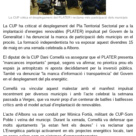
La CUP critica el desplegament del PLATER i reclama més participació dels municipis
La CUP ha criticat el desplegament del Pla Territorial Sectorial per a la
implantació d’energies renovables (PLATER) impulsat pel Govern de la
Generalitat i ha denunciat la manca de participació dels municipis en el
procés. La formació independentista ho va exposar aquest divendres 15
de maig en una xerrada celebrada a Albons.
El diputat de la CUP Dani Cornellà va assegurar que el PLATER presenta
“mancances importants” perquè, segons va afirmar, no prioritza prou els
espais ja antropitzats ni aposta decididament per la inversió pública.
També va denunciar “la manca d’informació i transparència” del Govern
en el desplegament del pla energètic.
Cornellà va vincular aquest malestar amb el manifest impulsat
recentment per diversos municipis i amb l’acte celebrat la setmana
passada a Verges, que va reunir prop d’un centenar de batlles i batllesses
crítics amb el model actual d’implantació de renovables.
L’acte d’Albons va ser conduït per Mònica Fortià, militant de CUP-Som
Poble i veïna del municipi. Durant la xerrada, Cornellà va defensar que
molts ajuntaments “ja estan fent els deures” i va reclamar que
L'Energètica participi activament en els projectes energètics locals, tant