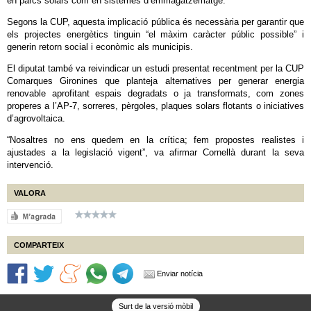
en parcs solars com en sistemes d’emmagatzematge.
Segons la CUP, aquesta implicació pública és necessària per garantir que
els projectes energètics tinguin “el màxim caràcter públic possible” i
generin retorn social i econòmic als municipis.
El diputat també va reivindicar un estudi presentat recentment per la CUP
Comarques Gironines que planteja alternatives per generar energia
renovable aprofitant espais degradats o ja transformats, com zones
properes a l’AP-7, sorreres, pèrgoles, plaques solars flotants o iniciatives
d’agrovoltaica.
“Nosaltres no ens quedem en la crítica; fem propostes realistes i
ajustades a la legislació vigent”, va afirmar Cornellà durant la seva
intervenció.
VALORA
COMPARTEIX
Enviar notícia
Surt de la versió mòbil