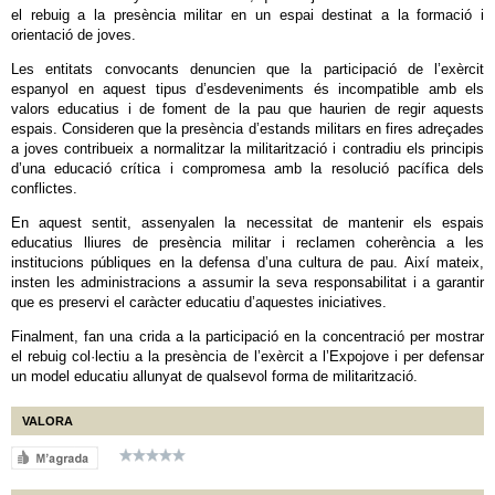
el rebuig a la presència militar en un espai destinat a la formació i
orientació de joves.
Les entitats convocants denuncien que la participació de l’exèrcit
espanyol en aquest tipus d’esdeveniments és incompatible amb els
valors educatius i de foment de la pau que haurien de regir aquests
espais. Consideren que la presència d’estands militars en fires adreçades
a joves contribueix a normalitzar la militarització i contradiu els principis
d’una educació crítica i compromesa amb la resolució pacífica dels
conflictes.
En aquest sentit, assenyalen la necessitat de mantenir els espais
educatius lliures de presència militar i reclamen coherència a les
institucions públiques en la defensa d’una cultura de pau. Així mateix,
insten les administracions a assumir la seva responsabilitat i a garantir
que es preservi el caràcter educatiu d’aquestes iniciatives.
Finalment, fan una crida a la participació en la concentració per mostrar
el rebuig col·lectiu a la presència de l’exèrcit a l’Expojove i per defensar
un model educatiu allunyat de qualsevol forma de militarització.
VALORA