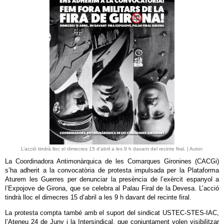
L’acció tindrà lloc el dimecres 15 d’abril a les 9 h davant del recinte firal. | Autor:
La Coordinadora Antimonàrquica de les Comarques Gironines (CACGi)
s’ha adherit a la convocatòria de protesta impulsada per la Plataforma
Aturem les Guerres per denunciar la presència de l’exèrcit espanyol a
l’Expojove de Girona, que se celebra al Palau Firal de la Devesa. L’acció
tindrà lloc el dimecres 15 d’abril a les 9 h davant del recinte firal.
La protesta compta també amb el suport del sindicat USTEC-STES-IAC,
l’Ateneu 24 de Juny i la Intersindical, que conjuntament volen visibilitzar