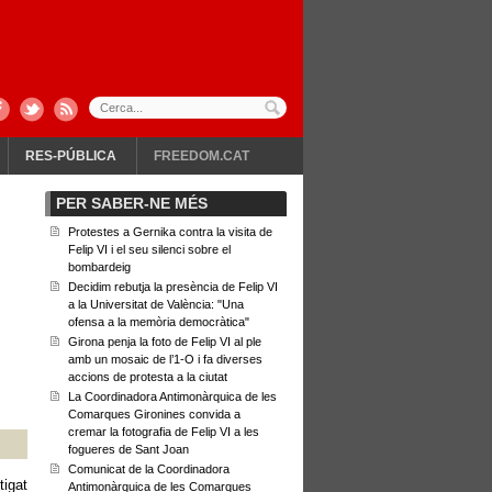
RES-PÚBLICA
FREEDOM.CAT
PER SABER-NE MÉS
Protestes a Gernika contra la visita de
Felip VI i el seu silenci sobre el
bombardeig
Decidim rebutja la presència de Felip VI
a la Universitat de València: "Una
ofensa a la memòria democràtica"
Girona penja la foto de Felip VI al ple
amb un mosaic de l’1-O i fa diverses
accions de protesta a la ciutat
La Coordinadora Antimonàrquica de les
Comarques Gironines convida a
cremar la fotografia de Felip VI a les
fogueres de Sant Joan
Comunicat de la Coordinadora
tigat
Antimonàrquica de les Comarques