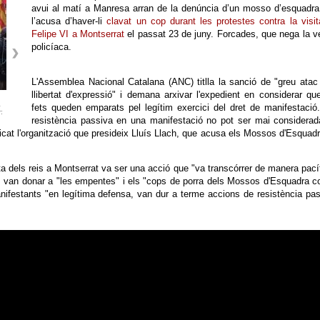
avui al matí a Manresa arran de la denúncia d’un mosso d’esquadr
l’acusa d’haver-li
clavat un cop durant les protestes contra la visi
Felipe VI a Montserrat
el passat 23 de juny. Forcades, que nega la v
policíaca.
L'Assemblea Nacional Catalana (ANC) titlla la sanció de "greu atac
llibertat d'expressió" i demana arxivar l'expedient en considerar qu
a
fets queden emparats pel legítim exercici del dret de manifestació
:
resistència passiva en una manifestació no pot ser mai considera
cat l'organització que presideix Lluís Llach, que acusa els Mossos d'Esquad
ta dels reis a Montserrat va ser una acció que "va transcórrer de manera pací
s van donar a "les empentes" i els "cops de porra dels Mossos d'Esquadra c
nifestants "en legítima defensa, van dur a terme accions de resistència pa