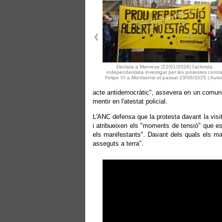
Declara a Manresa (22/01/2026) l’activista
independentista investigat per les protestes contr
Felipe VI a Montserrat el passat 23/06/2025 | Autor
acte antidemocràtic", assevera en un comuni
mentir en l'atestat policial.
L'ANC defensa que la protesta davant la visi
i atribueixen els "moments de tensió" que e
els manifestants". Davant dels quals els ma
asseguts a terra".