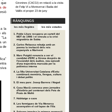
a que
Gironines (CACGI) en relació a la visita
de Felip VI a Montserrat i Badia del
ta de
Vallès el proper 23 de juny
ersió
RÀNQUINGS
les més llegides
les més votades
 a la
e els
Poble Lliure recupera un cartell del
MDT de 1986 i el vincula a la crisi
. "La
migratòria de Sabta
da un
Carles Rebassa rebutja amb un
ra de
poema la invitació dels reis
espanyols a Marivent
Marc Puigtió renuncia a ser el
candidat d'ERC a Girona després de
fica"
l'escàndol dels àudios, nou episodi
ontra
d'una trajectòria marcada per la
polèmica interna
ssiva
La 58a Universitat Catalana d'Estiu
combinarà memòria, llengua, cultura
i debat polític
El meu pare: Josep Barrera i Nogué
Casa Macià convoca unes jornades
d'història pel centenari dels Fets de
Prats de Molló
Habitatge o caos
Les formigues de Via Menorca
assenyalen el col·lapse de l'illa
Solsona impulsa la primera promoció