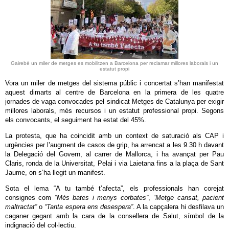
Gairebé un miler de metges es mobilitzen a Barcelona per reclamar millores laborals i un
estatut propi
Vora un miler de metges del sistema públic i concertat s’han manifestat
aquest dimarts al centre de Barcelona en la primera de les quatre
jornades de vaga convocades pel sindicat Metges de Catalunya per exigir
millores laborals, més recursos i un estatut professional propi. Segons
els convocants, el seguiment ha estat del 45%.
La protesta, que ha coincidit amb un context de saturació als CAP i
urgències per l’augment de casos de grip, ha arrencat a les 9.30 h davant
la Delegació del Govern, al carrer de Mallorca, i ha avançat per Pau
Claris, ronda de la Universitat, Pelai i via Laietana fins a la plaça de Sant
Jaume, on s’ha llegit un manifest.
Sota el lema “A tu també t’afecta”, els professionals han corejat
consignes com
“Més bates i menys corbates”
,
“Metge cansat, pacient
maltractat”
o
“Tanta espera ens desespera”
. A la capçalera hi desfilava un
caganer gegant amb la cara de la consellera de Salut, símbol de la
indignació del col·lectiu.