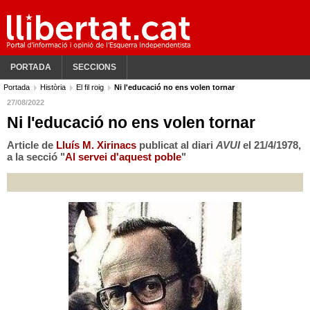
PORTADA
SECCIONS
Portada
Història
El fil roig
Ni l'educació no ens volen tornar
27/08/2022
Ni l'educació no ens volen tornar
Article de
Lluís M. Xirinacs
publicat al diari
AVUI
el 21/4/1978,
a la secció "
Al servei d'aquest poble
"