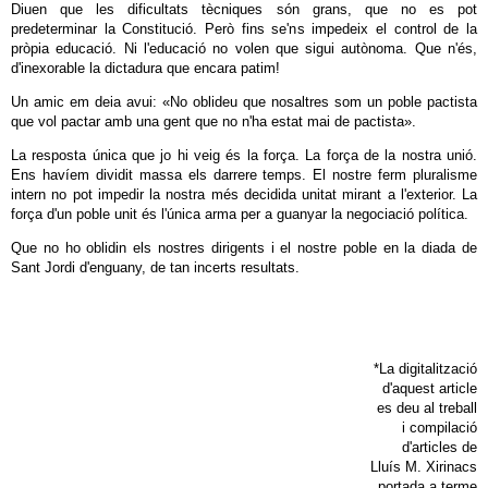
Diuen que les dificultats tècniques són grans, que no es pot
predeterminar la Constitució. Però fins se'ns impedeix el control de la
pròpia educació. Ni l'educació no volen que sigui autònoma. Que n'és,
d'inexorable la dictadura que encara patim!
Un amic em deia avui: «No oblideu que nosaltres som un poble pactista
que vol pactar amb una gent que no n'ha estat mai de pactista».
La resposta única que jo hi veig és la força. La força de la nostra unió.
Ens havíem dividit massa els darrere temps. El nostre ferm pluralisme
intern no pot impedir la nostra més decidida unitat mirant a l'exterior. La
força d'un poble unit és l'única arma per a guanyar la negociació política.
Que no ho oblidin els nostres dirigents i el nostre poble en la diada de
Sant Jordi d'enguany, de tan incerts resultats.
*La digitalització
d'aquest article
es deu al treball
i compilació
d'articles de
Lluís M. Xirinacs
portada a terme