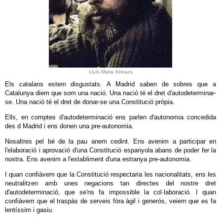
Lluís Maria Xirinacs
Els catalans estem disgustats. A Madrid saben de sobres que a
Catalunya diem que som una nació. Una nació té el dret d'autodeterminar-
se. Una nació té el dret de donar-se una Constitució pròpia.
Ells, en comptes d'autodeterminació ens parlen d'autonomia concedida
des d Madrid i ens donen una pre-autonomia.
Nosaltres pel bé de la pau anem cedint. Ens avenim a participar en
l'elaboració i aprovació d'una Constitució espanyola abans de poder fer la
nostra. Ens avenim a l'establiment d'una estranya pre-autonomia.
I quan confiàvem que la Constitució respectaria les nacionalitats, ens les
neutralitzen amb unes negacions tan directes del nostre dret
d'autodeterminació, que se'ns fa impossible la col·laboració. I quan
confiàvem que el traspàs de serveis fóra àgil i generós, veiem que es fa
lentíssim i gasiu.