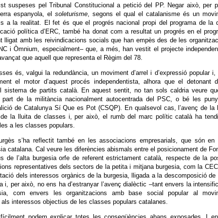
st suspeses pel Tribunal Constitucional a petició del PP. Negar això, per 
querra espanyola, el
soleturisme
, segons el qual el catalanisme és un movi
ulls a la realitat. El fet és que el progrés nacional propi del programa de la 
ificació política d’ERC, també ha donat com a resultat un progrés en el pro
lligat amb les reivindicacions socials que han empès des de les organitza
C i Òmnium, especialment– que, a més, han vestit el projecte independent
avançat que aquell que representa el Règim del 78.
sses és, valgui la redundància, un moviment d’arrel i d’expressió popular i
ment el motor d’aquest procés independentista, alhora que el detonant d
el sistema de partits català. En aquest sentit, no tan sols caldria veure q
 part de la militància nacionalment autocentrada del PSC, o bé les puny
alició de Catalunya Sí Que es Pot (CSQP). En qualsevol cas, l’avenç de la l
la lluita de classes i, per això, el rumb del marc polític català ha tend
bles a les classes populars.
burgès s’ha reflectit també en les associacions empresarials, que són en
ia catalana. Cal veure les diferències abismals entre el posicionament de F
s de l’alta burgesia orfe de referent estrictament català, respecte de la po
ions representatives dels sectors de la petita i mitjana burgesia, com la CE
ció dels interessos orgànics de la burgesia, lligada a la descomposició de
i, per això, no ens ha d’estranyar l’avenç dialèctic –tant envers la intensifi
esia, com envers les organitzacions amb base social popular al movi
 als interessos objectius de les classes populars catalanes.
fícilment podem explicar totes les conseqüències abans exposades. I en