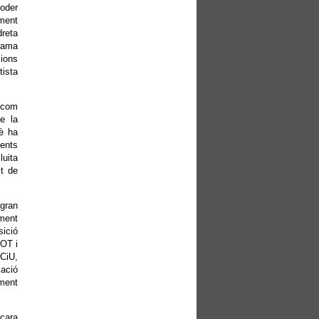
poder
ment
dreta
grama
cions
ista
, com
e la
uè ha
ents
luita
it de
 gran
oment
sició
COT i
 CiU,
cació
ment
cara