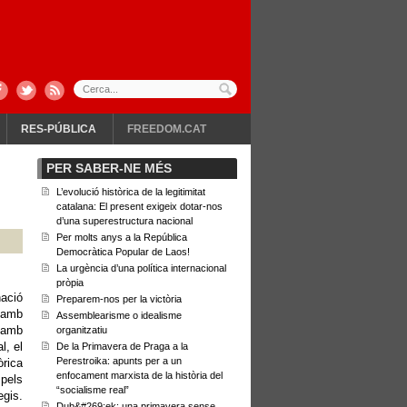
RES-PÚBLICA
FREEDOM.CAT
PER SABER-NE MÉS
L’evolució històrica de la legitimitat
catalana: El present exigeix dotar-nos
d’una superestructura nacional
Per molts anys a la República
Democràtica Popular de Laos!
La urgència d’una política internacional
pròpia
nació
Preparem-nos per la victòria
 amb
Assemblearisme o idealisme
 amb
organitzatiu
l, el
De la Primavera de Praga a la
Perestroika: apunts per a un
rica
enfocament marxista de la història del
pels
“socialisme real”
egis.
Dub&#269;ek: una primavera sense