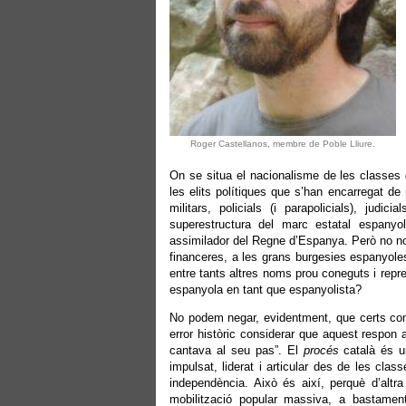
Roger Castellanos, membre de Poble Lliure.
On se situa el nacionalisme de les classes 
les elits polítiques que s’han encarregat de
militars, policials (i parapolicials), judi
superestructura del marc estatal espanyo
assimilador del Regne d’Espanya. Però no no
financeres, a les grans burgesies espanyoles 
entre tants altres noms prou coneguts i repr
espanyola en tant que espanyolista?
No podem negar, evidentment, que certs com
error històric considerar que aquest respon
cantava al seu pas”. El
procés
català és un
impulsat, liderat i articular des de les cl
independència. Això és així, perquè d’altra
mobilització popular massiva, a bastamen