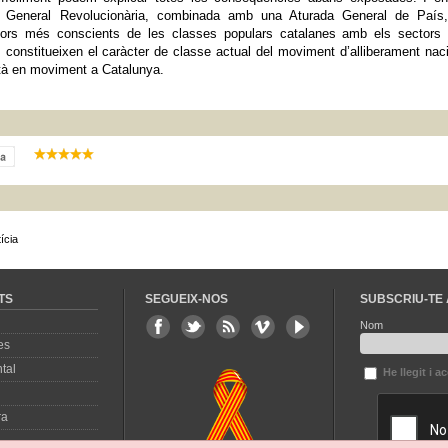
a General Revolucionària, combinada amb una Aturada General de País,
ectors més conscients de les classes populars catalanes amb els sectors
a, constitueixen el caràcter de classe actual del moviment d’alliberament nac
stà en moviment a Catalunya.
ícia
TS
SEGUEIX-NOS
SUBSCRIU-TE 
Nom
es
tal
He llegit i a
ra