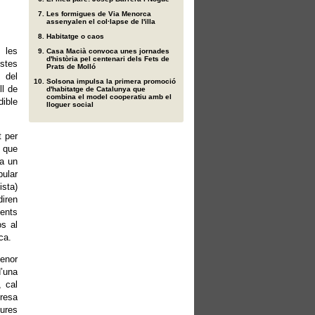
Les formigues de Via Menorca
assenyalen el col·lapse de l'illa
Habitatge o caos
 les
Casa Macià convoca unes jornades
d'història pel centenari dels Fets de
istes
Prats de Molló
 del
Solsona impulsa la primera promoció
ll de
d'habitatge de Catalunya que
combina el model cooperatiu amb el
dible
lloguer social
t per
t que
 a un
pular
ista)
diren
yents
os al
ca.
menor
d’una
, cal
bresa
sures