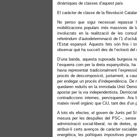
dinàmiques de classes d’aquest país.
El caràcter de classe de la Revolució Catala
No penso que sigui necessari repassar l
mobilitzacions populars més massives de la 
involucrats en la realització de les cons
referèndum d’autodeterminació de l’1 d’octubr
l’Estat espanyol. Aquests fets són fins i t
observar què ha succeït des de l’eclosió del 
D’una banda, aquesta suposada burgesia naci
l’esquerra com per la dreta espanyolista, ha 
havia representat tradicionalment l’expressi
procés de descomposició, justament, a causa
per endegar un procés d’independència. De re
quedaren reduïts en la immolada Unió Democr
apostar per la via independentista, Demòcra
contradiccions internes, pervisqueren. Ara b
mateix nivell orgànic que CiU, tant des d’un
A tots els efectes, el govern de Junts pel S
mesura per les despulles del PSC–, sense o
administració social-liberal, no de dretes,
atribuir-li certs avenços de caràcter social
energètica, les polítiques impositives progr