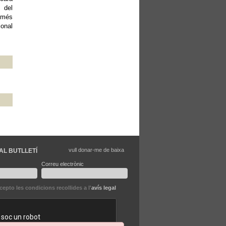
 del
 més
ional
vull donar-me de baixa
AL BUTLLETÍ
Correu electrònic
ccepto les condicions recollides a l'
avís legal