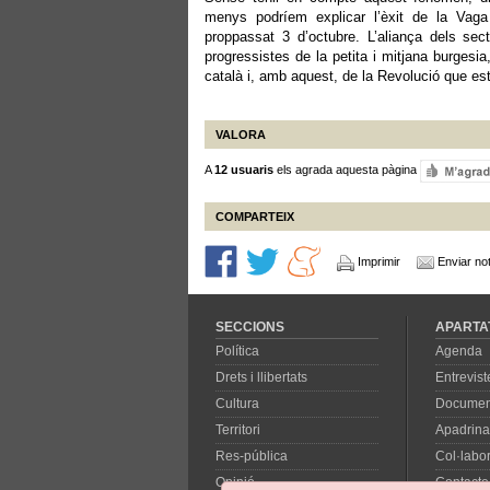
menys podríem explicar l’èxit de la Vag
proppassat 3 d’octubre. L’aliança dels s
progressistes de la petita i mitjana burgesi
català i, amb aquest, de la Revolució que e
VALORA
A
12 usuaris
els agrada aquesta pàgina
COMPARTEIX
Imprimir
Enviar not
SECCIONS
APARTA
Política
Agenda
Drets i llibertats
Entrevist
Cultura
Documen
Territori
Apadrina
Res-pública
Col·labo
Opinió
Contacte