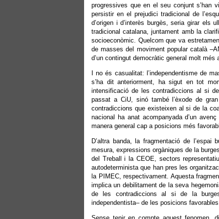
progressives que en el seu conjunt s’han vi
persistir en el prejudici tradicional de l’es
d’origen i d’interès burgès, seria girar els 
tradicional catalana, juntament amb la clar
socioeconòmic. Quelcom que va estretament 
de masses del moviment popular català –AN
d’un contingut democràtic general molt més 
I no és casualitat: l’independentisme de ma
s’ha dit anteriorment, ha sigut en tot mo
intensificació de les contradiccions al si d
passat a CiU, sinó també l’èxode de gran
contradiccions que existeixen al si de la co
nacional ha anat acompanyada d’un avenç de 
manera general cap a posicions més favora
D’altra banda, la fragmentació de l’espai 
mesura, expressions orgàniques de la burges
del Treball i la CEOE, sectors representatiu
autodeterminista que han pres les organitzac
la PIMEC, respectivament. Aquesta fragmenta
implica un debilitament de la seva hegemonia 
de les contradiccions al si de la burg
independentista– de les posicions favorables
Sense tenir en compte aquest fenomen, di