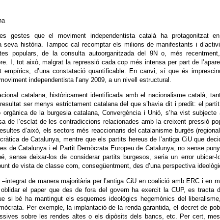
na
es gestes que el moviment independentista català ha protagonitzat en
seva història. Tampoc cal recomptar els milions de manifestants i d’activ
ultes populars, de la consulta autoorganitzada del 9N o, més recentment,
e. I, tot això, malgrat la repressió cada cop més intensa per part de l’apare
ot empírics, d’una constatació quantificable. En canvi, sí que és imprescin
moviment independentista l’any 2009, a un nivell estructural.
onal catalana, històricament identificada amb el nacionalisme català, tan
resultat ser menys estrictament catalana del que s’havia dit i predit: el parti
ó orgànica de la burgesia catalana, Convergència i Unió, s’ha vist subjecte
 de l’esclat de les contradiccions relacionades amb la creixent pressió po
sultes d’això, els sectors més reaccionaris del catalanisme burgès (regional
àtica de Catalunya, mentre que els partits hereus de l’antiga CiU que deci
tes de Catalunya i el Partit Demòcrata Europeu de Catalunya, no sense pun
é, sense deixar-los de considerar partits burgesos, seria un error ubicar-l
 punt de vista de classe com, consegüentment, des d’una perspectiva ideològi
í –integrat de manera majoritària per l’antiga CiU en coalició amb ERC i en 
blidar el paper que des de fora del govern ha exercit la CUP, es tracta 
 que si bé ha mantingut els esquemes ideològics hegemònics del liberalisme
demòcrata. Per exemple, la implantació de la renda garantida, el decret de po
essives sobre les rendes altes o els dipòsits dels bancs, etc. Per cert, me