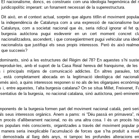
El nacionalisme, doncs, es construeix com una ideologia hegemònica del 
juridicopolític imperant: un fonament necessari de la superestructura.
Dit això, en el context actual, sorprèn que alguns titllin el moviment popula
la independència de Catalunya com a una expressió de nacionalisme bur
Catalunya, com a societat nacional que és, seria ridícul ignorar el fet q
burgesia autòctona pugui esdevenir en un cert moment concret cl
nacionalitzadora, ascendent, i que consegüentment pugui vehicular una ideo
nacionalista que justifiqui els seus propis interessos. Però és això realme
que succeeix?
dominants, sinó a les estructures del Règim del 78? En aquestes s’hi sust
 reproduir-les, amb el suport de la Casa Reial hereva del franquisme, de les 
cials i principals mitjans de comunicació addictes. En altres paraules, to
l, està completament abocada en la legitimació ideològica del nacional
més això, a quins interessos responen si no als de les oligarquies econòmiq
i, entre aquestes, l’alta burgesia catalana? On se situa Millet, Freixenet, F
esentatius de la burgesia, no nacional catalana, sinó autòctona, però eminen
ponents de la burgesia formen part del moviment nacional català, però ser
 als seus interessos orgànics. Anem a pams: ni “Déu passà en primavera”, ni
 procés d’alliberament nacional, no és una altra cosa. I és un procés his
asses populars més conscients, organitzades a través del moviment popular p
 manera seria inexplicable l’acumulació de forces que s’ha produït a nive
t demostrada al llarg dels anys, ni tampoc les profundes alteracions en