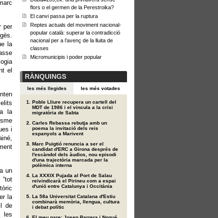
marc
flors o el germen de la Perestroika?
El canvi passa per la ruptura
Reptes actuals del moviment nacional-
r per
popular català: superar la contradicció
gès.
nacional per a l’avenç de la lluita de
ue la
classes
asse
Micromunicipis i poder popular
logia
nt el
RÀNQUINGS
les més llegides
les més votades
enten
elits
Poble Lliure recupera un cartell del
MDT de 1986 i el vincula a la crisi
ta la
migratòria de Sabta
isme
Carles Rebassa rebutja amb un
ues i
poema la invitació dels reis
espanyols a Marivent
ainé,
Marc Puigtió renuncia a ser el
tment
candidat d'ERC a Girona després de
l'escàndol dels àudios, nou episodi
d'una trajectòria marcada per la
polèmica interna
ia un
La XXXIX Pujada al Port de Salau
 “tot
reivindicarà el Pirineu com a espai
d'unió entre Catalunya i Occitània
tòric
er la
La 58a Universitat Catalana d'Estiu
combinarà memòria, llengua, cultura
ll de
i debat polític
 les
El meu pare: Josep Barrera i Nogué