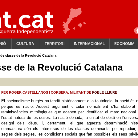
NIÓ
CULTURA
TERRITORI
INTERNACIONAL
ECONOMIA
r de classe de la Revolució Catalana
sse de la Revolució Catalana
PER ROGER CASTELLANOS I CORBERA, MILITANT DE
POBLE LLIURE
El nacionalisme burgès ha tendit històricament a la tautologia: la nació és 
perquè és nació. Aquest argument circular normalment s’ha elaborat
reminiscències mitològiques que acaben per identificar el marc nacional
l’estat natural de les coses. La nació donada, la unitat de destí en l’universa
designi dels déus. I, certament, el que aquesta determinació histò
emmascara són els interessos de les classes dominants per reproduir, 
segles dels segles, les condicions socials que fan possibles els seus privil