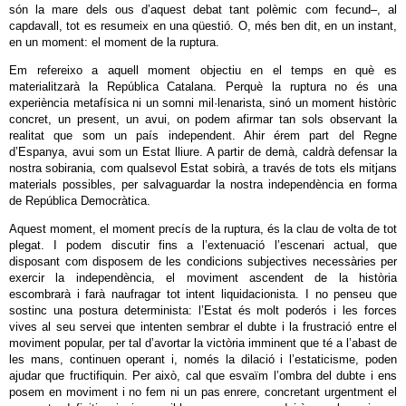
són la mare dels ous d’aquest debat tant polèmic com fecund–, al
capdavall, tot es resumeix en una qüestió. O, més ben dit, en un instant,
en un moment: el moment de la ruptura.
Em refereixo a aquell moment objectiu en el temps en què es
materialitzarà la República Catalana. Perquè la ruptura no és una
experiència metafísica ni un somni mil·lenarista, sinó un moment històric
concret, un present, un avui, on podem afirmar tan sols observant la
realitat que som un país independent. Ahir érem part del Regne
d’Espanya, avui som un Estat lliure. A partir de demà, caldrà defensar la
nostra sobirania, com qualsevol Estat sobirà, a través de tots els mitjans
materials possibles, per salvaguardar la nostra independència en forma
de República Democràtica.
Aquest moment, el moment precís de la ruptura, és la clau de volta de tot
plegat. I podem discutir fins a l’extenuació l’escenari actual, que
disposant com disposem de les condicions subjectives necessàries per
exercir la independència, el moviment ascendent de la història
escombrarà i farà naufragar tot intent liquidacionista. I no penseu que
sostinc una postura determinista: l’Estat és molt poderós i les forces
vives al seu servei que intenten sembrar el dubte i la frustració entre el
moviment popular, per tal d’avortar la victòria imminent que té a l’abast de
les mans, continuen operant i, només la dilació i l’estaticisme, poden
ajudar que fructifiquin. Per això, cal que esvaïm l’ombra del dubte i ens
posem en moviment i no fem ni un pas enrere, concretant urgentment el