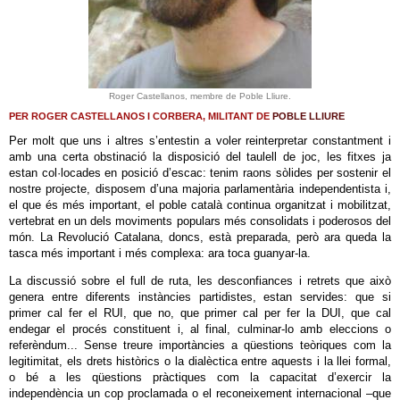
Roger Castellanos, membre de Poble Lliure.
PER ROGER CASTELLANOS I CORBERA, MILITANT DE
POBLE LLIURE
Per molt que uns i altres s’entestin a voler reinterpretar constantment i
amb una certa obstinació la disposició del taulell de joc, les fitxes ja
estan col·locades en posició d’escac: tenim raons sòlides per sostenir el
nostre projecte, disposem d’una majoria parlamentària independentista i,
el que és més important, el poble català continua organitzat i mobilitzat,
vertebrat en un dels moviments populars més consolidats i poderosos del
món. La Revolució Catalana, doncs, està preparada, però ara queda la
tasca més important i més complexa: ara toca guanyar-la.
La discussió sobre el full de ruta, les desconfiances i retrets que això
genera entre diferents instàncies partidistes, estan servides: que si
primer cal fer el RUI, que no, que primer cal per fer la DUI, que cal
endegar el procés constituent i, al final, culminar-lo amb eleccions o
referèndum... Sense treure importàncies a qüestions teòriques com la
legitimitat, els drets històrics o la dialèctica entre aquests i la llei formal,
o bé a les qüestions pràctiques com la capacitat d’exercir la
independència un cop proclamada o el reconeixement internacional –que