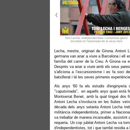
Toni Lecha, independentista i comunista gironí
recordat en l'aniversari de la seva mort
Lecha, mestre, originari de Girona. Antoni 
germana van anar a viure a Barcelona i ell es
família del carrer de la Creu. A Girona va e
Després va anar a viure amb els seus pares 
s'aficiona a l’excursionisme i es fa soci d
batxillerat i té les seves primeres experièncie
Als anys '60 fa els estudis d'enginyeria 
"caputxinada", en aquells anys quan està fe
Montserrat Benet, amb la qual tingué dos fil
Antoni Lecha s'involucra en les lluites veïn
dècada dels anys setanta Antoni Lecha tre
militància independentista, primer a Naciona
va treballar de manera incansable, assistint 
requeria. Un cop jubilat Antoni Lecha va tor
d'independentistes, tot i que també residia a