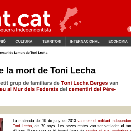
NIÓ
CULTURA
TERRITORI
INTERNACIONAL
ECONOMIA
ersari de la mort de Toni Lecha
e la mort de Toni Lecha
etit grup de familiars de
Toni Lecha Berges
van
eu al Mur dels Federats
del
cementiri del Père-
La matinada del 19 de juny de 2013
va morir el militant independen
Toni Lecha
, als 70 anys. Les seves restes van ser vetllades al tan