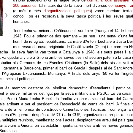
d’Horta (Barcelona) on hi hagué l'acte de
comiat al qual assistiren
300 persones
. El mateix dia de la seva mort diversos
companys
i
a
(a més a més
d’organitzacions polítiques
) varen escriure texto
condol on es recordava la seva tasca política i les seves quali
humanes.
Toni Lecha va néixer a Châteauneuf- sur-Loire (França) el 14 de febr
1943. Fou el primer de dos germans – un nen i una nena- d’una fa
humil de refugiats republicans. La mare d'Antoni Lecha era Justa Be
mestressa de casa, originària de Castillazuelo (Osca) i el pare era N
Lecha i la seva família van tornar a Catalunya el 1948, els seus pares i la
 va quedar a viure a Girona amb les seves ties i el seu avi patern a la casa 
studiar als Germans de les Escoles Cristianes (la Salle) dels sis als vuit 
i germana a Barcelona, primer al barri de Gràcia i després al de Sant Andr
e l’Agrupació Excursionista Muntanya. A finals dels anys '50 va fer l’ingré
s socials i polítiques.
on és membre destacat del sindicat democràtic d'estudiants i participa 
nt el servei militar és detingut per la seva militància al PSUC. Es va casa
ls, Pere i Maria Lecha Benet i la família va anar a viure al barri del Carm
als arribant a ser el president de l'associació de veïns del barri. A finals 
ballà de a l’empresa de construcció Cimentaciones Técnicas i comença la 
listes d'Esquerra i després a l'MDT i a la CUP, organitzacions on per a les 
a múltiples reunions, manifestacions i actes, desplaçant-se arreu del país qu
nar a viure a Girona, on va establir importants vincles amb les noves genera
 Barcelona.