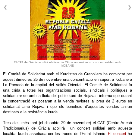
El CAT de Gràcia acollirà el dissabte 29 de novembre un concert solidari amb
kOBANE
El Comitè de Solidaritat amb el Kurdistan de Granollers ha convocat per
aquest dimecres 26 de novembre una concentració en suport a Kobanê a
La Porxada de la capital del Vallès Oriental. El Comitè de Solidaritat fa
una crida a totes les organitzacions socials, sindicals i polítiques a
solidaritzar-se amb la lluita del poble kurd de Rojava i informa que durant
la concentració es posaran a la venda revistes al preu de 2 euros en
solidaritat amb Rojava i que els beneficis d’aquestes vendes aniran
destinats a la resistència kurda.
Tres dies més tard (el dissabte 29 de novembre) el CAT (Centre Artesà
Tradicionarius) de Gràcia acollirà un concert solidari amb aquesta
localitat kurda assetjada per les tropes de l’Estat Islàmic.
El concert
ha