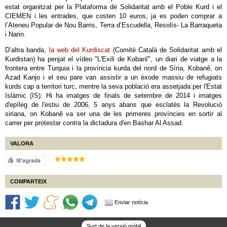
estat organitzat per la Plataforma de Solidaritat amb el Poble Kurd i el
CIEMEN i les entrades, que costen 10 euros, ja es poden comprar a
l’Ateneu Popular de Nou Barris, Terra d’Escudella, Resolís- La Barraqueta
i Narin.
D’altra banda,
la web del Kurdiscat
(Comitè Català de Solidaritat amb el
Kurdistan) ha penjat el vídeo "L'Exili de Kobanî", un diari de viatge a la
frontera entre Turquia i la província kurda del nord de Síria, Kobanê, on
Azad Kanjo i el seu pare van assistir a un èxode massiu de refugiats
kurds cap a territori turc, mentre la seva població era assetjada per l'Estat
Islàmic (IS). Hi ha imatges de finals de setembre de 2014 i imatges
d'epíleg de l'estiu de 2006, 5 anys abans que esclatés la Revolució
siriana, on Kobanê va ser una de les primeres províncies en sortir al
carrer per protestar contra la dictadura d'en Bashar Al Assad.
VALORA
COMPARTEIX
Enviar notícia
Surt de la versió mòbil