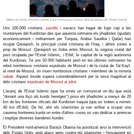
Milers de kurds intenten resistir a les muntanyes l'avanç dels jihadistes de l'Estat Islàmic
Uns 100.000 cristians,
yazidis
i xavacs han hagut de fugir cap a les
muntanyes del Kurdistan des que aquesta setmana els jihadistes (ajudats
econòmicament i militarment per Turquia, Arabia Saudita i Qatar) han
ocupat Qaraqosh, la principal ciutat cristiana de l'Iraq, i altres zones a
prop de Mossul. Qaraqosh es troba entre Mossul, la segona ciutat del
país ocupada per l'Estat Islàmic, i Erbil, la capital de la regió autònoma
del Kurdistan. Té uns 50.000 habitants però en les últimes setmanes ha
rebut nombrosos cristians expulsats de Mossul i de la ciutat de Tal Kayf,
al nord de Mossul, on viuen nombrosos cristians i membres de la minoria
xabak
. Aquest èxode supera considerablement per la seva magnitud al
dels cristians
expulsats de Mossul al juliol
.
L'avanç de l'Estat Islàmic (que ha emès un comunicat on diu que està
"donant una lliçó als kurds heretges") posa els jihadistes a menys de 20
km de les fronteres oficials del Kurdistan iraquià (que es troben a només
40 km d'Erbil). De fet, ahir els islamistes ja van arribar a ocupar una
caserna fronterera kurda on entre d'altres coses es van dedicar a arrencar
i trepitjar diverses banderes kurdes.
El President nord-americà Barack Obama ha autoritzat avui la intervenció
dels Estats Units amb atacs aeris contra els islamistes i l'enviament en