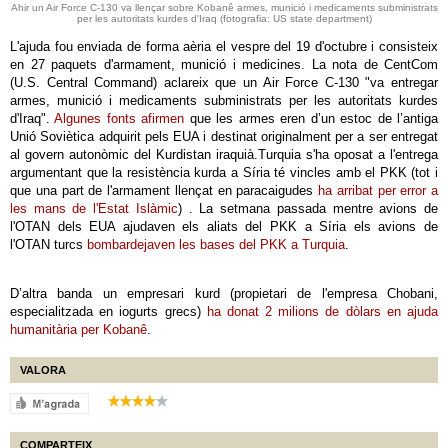
Ahir un Air Force C-130 va llençar sobre Kobanê armes, munició i medicaments subministrats
per les autoritats kurdes d'Iraq (fotografia: US state department)
L'ajuda fou enviada de forma aèria el vespre del 19 d'octubre i consisteix
en 27 paquets d'armament, munició i medicines. La nota de CentCom
(U.S. Central Command) aclareix que un Air Force C-130 "va entregar
armes, munició i medicaments subministrats per les autoritats kurdes
d'Iraq".
Algunes fonts afirmen
que les armes eren d’un estoc de l’antiga
Unió Soviètica adquirit pels EUA i destinat originalment per a ser entregat
al govern autonòmic del Kurdistan iraquià.Turquia s'ha oposat a l'entrega
argumentant que la resistència kurda a Síria té vincles amb el PKK (tot i
que una part de l'armament llençat en paracaigudes
ha arribat per error a
les mans de l'Estat Islàmic
) . La setmana passada mentre avions de
l'OTAN dels EUA ajudaven els aliats del PKK a Síria els avions de
l'OTAN turcs
bombardejaven les bases del PKK a Turquia
.
D’altra banda un empresari kurd (propietari de l'empresa Chobani,
especialitzada en iogurts grecs)
ha donat 2 milions de dòlars en ajuda
humanitària per Kobanê
.
VALORA
COMPARTEIX