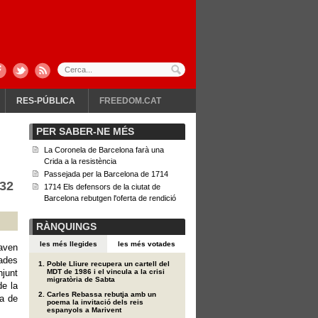
RES-PÚBLICA
FREEDOM.CAT
PER SABER-NE MÉS
La Coronela de Barcelona farà una
Crida a la resistència
Passejada per la Barcelona de 1714
932
1714 Els defensors de la ciutat de
Barcelona rebutgen l'oferta de rendició
RÀNQUINGS
les més llegides
les més votades
aven
zades
Poble Lliure recupera un cartell del
njunt
MDT de 1986 i el vincula a la crisi
migratòria de Sabta
de la
Carles Rebassa rebutja amb un
va de
poema la invitació dels reis
espanyols a Marivent