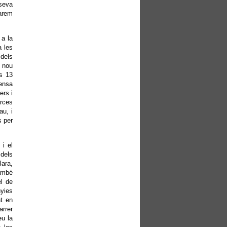
 seva
arem
 a la
a les
 dels
 nou
es 13
fensa
ers i
orces
au, i
s per
 i el
 dels
ara,
també
el de
yies
nt en
arrer
eu la