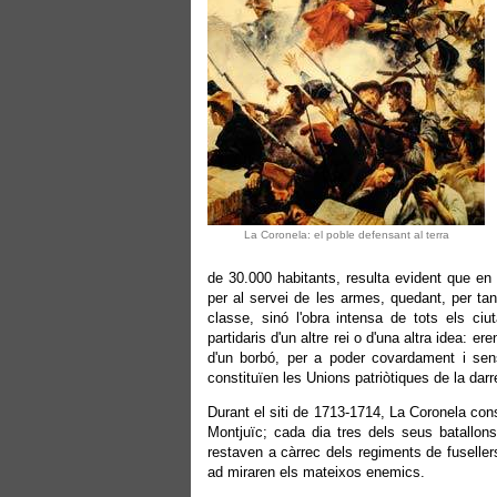
La Coronela: el poble defensant al terra
de 30.000 habitants, resulta evident que en
per al servei de les armes, quedant, per tan
classe, sinó l'obra intensa de tots els ci
partidaris d'un altre rei o d'una altra idea: 
d'un borbó, per a poder covardament i sens
constituïen les Unions patriòtiques de la darr
Durant el siti de 1713-1714, La Coronela const
Montjuïc; cada dia tres dels seus batallons
restaven a càrrec dels regiments de fuseller
ad miraren els mateixos enemics.