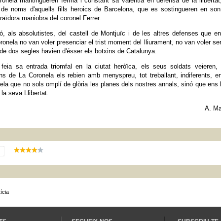
ronela mantingueren ferma i constant sa valentia en defensa de la llibertat
s de noms d'aquells fills heroics de Barcelona, que es sostingueren en son
traïdora maniobra del coronel Ferrer.
ó, als absolutistes, del castell de Montjuïc i de les altres defenses que e
nela no van voler presenciar el trist moment del lliurament, no van voler ser
de dos segles havien d'ésser els botxins de Catalunya.
 feia sa entrada triomfal en la ciutat heròïca, els seus soldats veieren
s de La Coronela els rebien amb menyspreu, tot treballant, indiferents, e
ela que no sols omplí de glòria les planes dels nostres annals, sinó que ens 
la seva Llibertat.
A. Ma
ícia