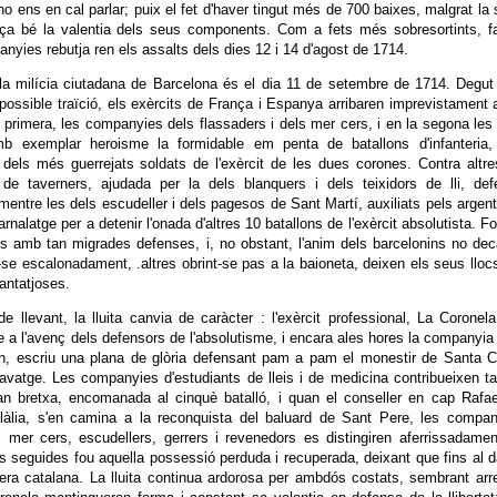
 no ens en cal parlar; puix el fet d'haver tingut més de 700 baixes, malgrat la
rça bé la valentia dels seus components. Com a fets més sobresortints, f
yies rebutja ren els assalts dels dies 12 i 14 d'agost de 1714.
 la milícia ciutadana de Barcelona és el dia 11 de setembre de 1714. Degut
possible traïció, els exèrcits de França i Espanya arribaren imprevistament 
 primera, les companyies dels flassaders i dels mer cers, i en la segona les
amb exemplar heroisme la formidable em penta de batallons d'infanteria,
els més guerrejats soldats de l'exèrcit de les dues corones. Contra altr
 de taverners, ajudada per la dels blanquers i dels teixidors de lli, de
mentre les dels escudeller i dels pagesos de Sant Martí, auxiliats pels argent
arnalatge per a detenir l'onada d'altres 10 batallons de l'exèrcit absolutista. F
es amb tan migrades defenses, i, no obstant, l'anim dels barcelonins no dec
se escalonadament, .altres obrint-se pas a la baioneta, deixen els seus lloc
antatjoses.
 llevant, la lluita canvia de caràcter : l'exèrcit professional, La Coronela
 a l'avenç dels defensors de l'absolutisme, i encara ales hores la companyia
 escriu una plana de glòria defensant pam a pam el monestir de Santa Cl
clavatge. Les companyies d'estudiants de lleis i de medicina contribueixen 
an bretxa, encomanada al cinquè batalló, i quan el conseller en cap Rafa
àlia, s'en camina a la reconquista del baluard de Sant Pere, les compan
s, mer cers, escudellers, gerrers i revenedors es distingiren aferrissadame
s seguides fou aquella possessió perduda i recuperada, deixant que fins al d
ra catalana. La lluita continua ardorosa per ambdós costats, sembrant arr