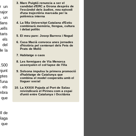
Marc Puigtió renuncia a ser el
r un
candidat d'ERC a Girona després de
l'escàndol dels àudios, nou episodi
major
d'una trajectòria marcada per la
polèmica interna
, un
adans
La 58a Universitat Catalana d'Estiu
combinarà memòria, llengua, cultura
uells
i debat polític
aris
El meu pare: Josep Barrera i Nogué
 els
Casa Macià convoca unes jornades
s del
d'història pel centenari dels Fets de
Prats de Molló
de la
Habitatge o caos
Les formigues de Via Menorca
.500
assenyalen el col·lapse de l'illa
njunt
Solsona impulsa la primera promoció
d'habitatge de Catalunya que
aptes
combina el model cooperatiu amb el
d'una
lloguer social
n els
La XXXIX Pujada al Port de Salau
reivindicarà el Pirineu com a espai
ombra
d'unió entre Catalunya i Occitània
s que
ll de
plaga
r que