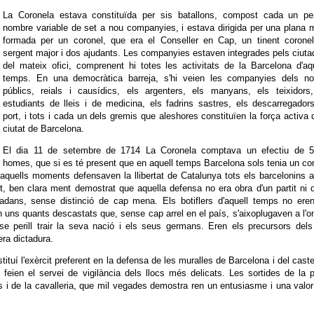
La Coronela estava constituïda per sis batallons, compost cada un pe
nombre variable de set a nou companyies, i estava dirigida per una plana 
formada per un coronel, que era el Conseller en Cap, un tinent coronel
sergent major i dos ajudants. Les companyies estaven integrades pels ciut
del mateix ofici, comprenent hi totes les activitats de la Barcelona d'aq
temps. En una democràtica barreja, s'hi veien les companyies dels not
públics, reials i causídics, els argenters, els manyans, els teixidors,
estudiants de lleis i de medicina, els fadrins sastres, els descarregador
port, i tots i cada un dels gremis que aleshores constituïen la força activa 
ciutat de Barcelona.
El dia 11 de setembre de 1714 La Coronela comptava un efectiu de 5
homes, que si es té present que en aquell temps Barcelona sols tenia un co
 aquells moments defensaven la llibertat de Catalunya tots els barcelonins 
t, ben clara ment demostrat que aquella defensa no era obra d'un partit ni 
utadans, sense distinció de cap mena. Els botiflers d'aquell temps no ere
eren uns quants descastats que, sense cap arrel en el país, s'aixoplugaven a l'
e perill trair la seva nació i els seus germans. Eren els precursors del
era dictadura.
ituí l'exèrcit preferent en la defensa de les muralles de Barcelona i del caste
 feien el servei de vigilància dels llocs més delicats. Les sortides de la 
s i de la cavalleria, que mil vegades demostra ren un entusiasme i una valo