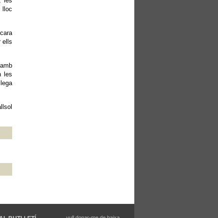
; les
 lloc
ncara
 ells
, amb
n les
llega
llsol
vull donar-me de baixa