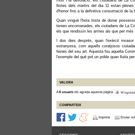
mort i la desolació; els ciutadans de La Co
llistes dels màrtirs del dia 11 estan plene
d'honor fins a la definitiva consumació de la 
Quan vingué l'hora trista de donar possessi
tenien encomanades, els ciutadans de La Coro
els que rendissin les armes als que per més 
I dos dies després, quan l'exèrcit invasor
estranyesa, com aquells coratjosos ciutadan
feines del seu art. Aquesta fou aquella Coron
l'exemple del què pot un poble quan lluita per 
VALORA
A
8 usuaris
els agrada aquesta pàgina
COMPARTEIX
Imprimir
Enviar not