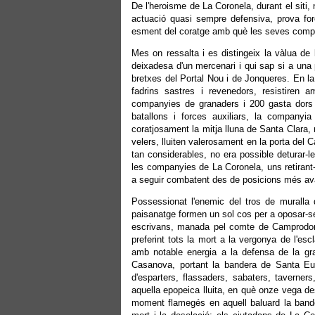
De l'heroisme de La Coronela, durant el siti,
actuació quasi sempre defensiva, prova fo
esment del coratge amb què les seves compan
Mes on ressalta i es distingeix la vàlua de
deixadesa d'un mercenari i qui sap si a una 
bretxes del Portal Nou i de Jonqueres. En la
fadrins sastres i revenedors, resistiren 
companyies de granaders i 200 gasta dors d
batallons i forces auxiliars, la companyia
coratjosament la mitja lluna de Santa Clara, 
velers, lluiten valerosament en la porta del C
tan considerables, no era possible deturar-l
les companyies de La Coronela, uns retirant-
a seguir combatent des de posicions més av
Possessionat l'enemic del tros de muralla de
paisanatge formen un sol cos per a oposar-se
escrivans, manada pel comte de Camprodon,
preferint tots la mort a la vergonya de l'es
amb notable energia a la defensa de la gr
Casanova, portant la bandera de Santa Eul
d'esparters, flassaders, sabaters, taverner
aquella epopeica lluita, en què onze vega de
moment flamegés en aquell baluard la bande