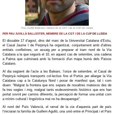
Pau Juvillà Ballester, militant de la CGT i de la CUP de Lleida
PER PAU JUVILLÀ BALLESTER, MEMBRE DE LA
CGT
I DE LA
CUP DE LLEIDA
El dissabte 17 d’agost, dins del marc de la Universitat Catalana d’Estiu,
el Casal Jaume I de Perpinyà ha organitzat, conjuntament amb d’altres
entitats confletines, un assaig per a preparar el tram nord de la Via
Catalana a la que seguirà el 10, en aquest cas de setembre, una cadena
a Palma que culminarà amb la formació d'un mapa humà dels Països
Catalans.
Al dia següent de l’acte a les Balears, l’onze de setembre, el Casal de
Perpinyà noliejarà transports col·lectius fins el Portús per allargar la Via
Catalana cap a la Catalunya Nord i posar de manifest que, tal i com
diuen: “Malgrat la frontera que ens separa de nosaltres mateixos des de
fa tres segles i mig, malgrat tants esdeveniments històrics que ens han
portat sovint per camins diferents, la percepció de formar una unitat com
a mínim cultural i lingüística mai no ha desaparegut”.
Al nord del País Valencià, el ramal de la via d’aquesta part de país
l’iniciaran la família de Guillem Agulló, una unió entre el Principat i el País