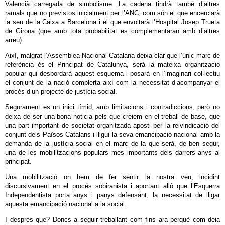
Valencià carregada de simbolisme. La cadena tindrà també d’altres
ramals que no previstos inicialment per l’ANC, com són el que encerclarà
la seu de la Caixa a Barcelona i el que envoltarà l’Hospital Josep Trueta
de Girona (que amb tota probabilitat es complementaran amb d’altres
arreu).
Així, malgrat l’Assemblea Nacional Catalana deixa clar que l’únic marc de
referència és el Principat de Catalunya, serà la mateixa organització
popular qui desbordarà aquest esquema i posarà en l’imaginari col·lectiu
el conjunt de la nació complerta així com la necessitat d’acompanyar el
procés d’un projecte de justícia social.
Segurament es un inici tímid, amb limitacions i contradiccions, però no
deixa de ser una bona noticia pels que creiem en el treball de base, que
una part important de societat organitzada aposti per la reivindicació del
conjunt dels Països Catalans i lligui la seva emancipació nacional amb la
demanda de la justícia social en el marc de la que serà, de ben segur,
una de les mobilitzacions populars mes importants dels darrers anys al
principat.
Una mobilització on hem de fer sentir la nostra veu, incidint
discursivament en el procés sobiranista i aportant allò que l’Esquerra
Independentista porta anys i panys defensant, la necessitat de lligar
aquesta emancipació nacional a la social.
I després que? Doncs a seguir treballant com fins ara perquè com deia