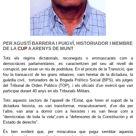
PER AGUSTÍ BARRERA I PUIGVÍ, HISTORIADOR I MEMBRE
DE LA
CUP
A ARENYS DE MUNT
Tots els règims dictatorials, reconeguts o emmascarats com a
democràcies parlamentàries, es caracteritzen pel seu alt nivell de
corrupció, per ésser un niu de podridura. En el procés de la Transició, que
fou la transacció de les grans rebaixes, vam heretar de la dictadura, la
guàrdia civil, torturadors de la Brigada Político Social (BPS), els jutges
del Tribunal de Orden Público (TOP), i els oficials d’un exèrcit que van
participar durant 40 anys en els Tribunals Militars.
Tots aquests sectors de l’aparell de l’Estat, que foren el suport de la
dictadura feixista, es van transformar, miraculosament, d’un dia per
l’altre, van anar a dormir com a feixistes i es van llevar com a
“demócratas de toda la vida”,com a “defensores de la Constitución y el
Estado de derecho”.
És ben evident que, per miraculosa que pugui semblar aquesta