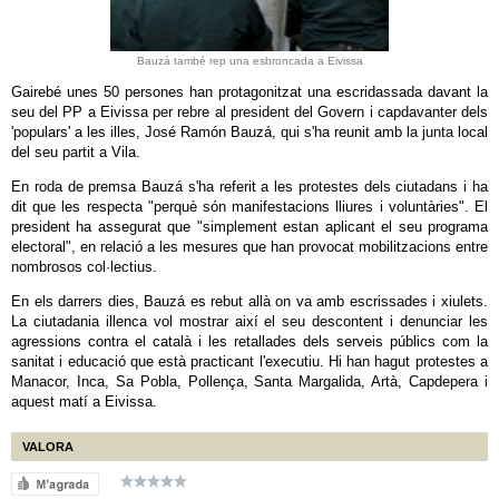
Bauzá també rep una esbroncada a Eivissa
Gairebé unes 50 persones han protagonitzat una escridassada davant la
seu del PP a Eivissa per rebre al president del Govern i capdavanter dels
'populars' a les illes, José Ramón Bauzá, qui s'ha reunit amb la junta local
del seu partit a Vila.
En roda de premsa Bauzá s'ha referit a les protestes dels ciutadans i ha
dit que les respecta "perquè són manifestacions lliures i voluntàries". El
president ha assegurat que "simplement estan aplicant el seu programa
electoral", en relació a les mesures que han provocat mobilitzacions entre
nombrosos col·lectius.
En els darrers dies, Bauzá es rebut allà on va amb escrissades i xiulets.
La ciutadania illenca vol mostrar així el seu descontent i denunciar les
agressions contra el català i les retallades dels serveis públics com la
sanitat i educació que està practicant l'executiu. Hi han hagut protestes a
Manacor, Inca, Sa Pobla, Pollença, Santa Margalida, Artà, Capdepera i
aquest matí a Eivissa.
VALORA