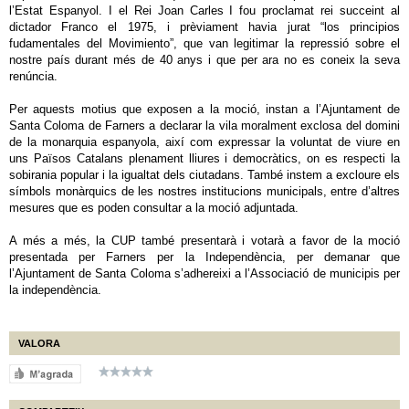
l’Estat Espanyol. I el Rei Joan Carles I fou proclamat rei succeint al
dictador Franco el 1975, i prèviament havia jurat “los principios
fudamentales del Movimiento”, que van legitimar la repressió sobre el
nostre país durant més de 40 anys i que per ara no es coneix la seva
renúncia.
Per aquests motius que exposen a la moció, instan a l’Ajuntament de
Santa Coloma de Farners a declarar la vila moralment exclosa del domini
de la monarquia espanyola, així com expressar la voluntat de viure en
uns Països Catalans plenament lliures i democràtics, on es respecti la
sobirania popular i la igualtat dels ciutadans. També instem a excloure els
símbols monàrquics de les nostres institucions municipals, entre d’altres
mesures que es poden consultar a la moció adjuntada.
A més a més, la CUP també presentarà i votarà a favor de la moció
presentada per Farners per la Independència, per demanar que
l’Ajuntament de Santa Coloma s’adhereixi a l’Associació de municipis per
la independència.
VALORA