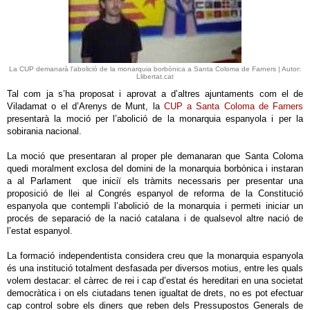
La CUP demanarà l'abolició de la monarquia borbònica a Santa Coloma de Farners | Autor:
Llibertat.cat
Tal com ja s’ha proposat i aprovat a d’altres ajuntaments com el de
Viladamat o el d’Arenys de Munt, la
CUP a Santa Coloma de Farners
presentarà la moció per l’abolició de la monarquia espanyola i per la
sobirania nacional.
La moció que presentaran al proper ple demanaran que Santa Coloma
quedi moralment exclosa del domini de la monarquia borbònica i instaran
a al Parlament que iniciï els tràmits necessaris per presentar una
proposició de llei al Congrés espanyol de reforma de la Constitució
espanyola que contempli l’abolició de la monarquia i permeti iniciar un
procés de separació de la nació catalana i de qualsevol altre nació de
l’estat espanyol.
La formació independentista considera creu que la monarquia espanyola
és una institució totalment desfasada per diversos motius, entre les quals
volem destacar: el càrrec de rei i cap d’estat és hereditari en una societat
democràtica i on els ciutadans tenen igualtat de drets, no es pot efectuar
cap control sobre els diners que reben dels Pressupostos Generals de