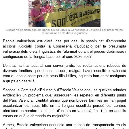
Escola Valenciana estudia portar als tribunals la Conselleria d'Educació per presumptes
vulneracions dels drets lingüístics
Escola Valenciana estudiarà, cas per cas, la possibilitat d'emprendre
accions judicials contra la Conselleria d'Educació per la presumpta
vulneració dels drets lingüístics de l'alumnat durant el procés d'admissió i
configuració de la llengua base per al curs 2026-2027.
L'entitat ha traslladat al seu servei jurídic les reclamacions rebudes de
diverses famílies que denuncien que, malgrat haver escollit el valencià
com a llengua base per als seus fills i filles, aquests han estat assignats
a grups en castellà.
Segons la Comissió d'Educació d'Escola Valenciana, les queixes rebudes
evidencien un problema que, asseguren, es repeteix en diferents punts
del País Valencià. L'entitat afirma que nombroses famílies no han pogut
escolaritzar els seus fills en la llengua escollida perquè els centres
ofereixen un nombre insuficient d'unitats en valencià, fins i tot en aquells
casos en què la demanda és majoritària.
A més, Escola Valenciana denuncia una manca de transparència en els