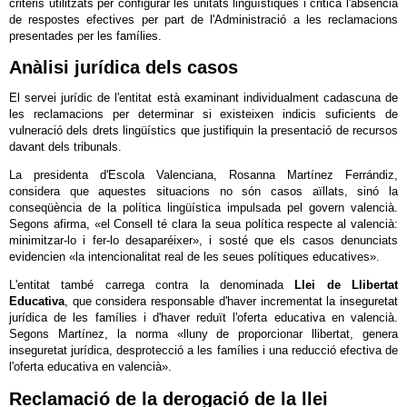
criteris utilitzats per configurar les unitats lingüístiques i critica l'absència
de respostes efectives per part de l'Administració a les reclamacions
presentades per les famílies.
Anàlisi jurídica dels casos
El servei jurídic de l'entitat està examinant individualment cadascuna de
les reclamacions per determinar si existeixen indicis suficients de
vulneració dels drets lingüístics que justifiquin la presentació de recursos
davant dels tribunals.
La presidenta d'Escola Valenciana, Rosanna Martínez Ferrándiz,
considera que aquestes situacions no són casos aïllats, sinó la
conseqüència de la política lingüística impulsada pel govern valencià.
Segons afirma, «el Consell té clara la seua política respecte al valencià:
minimitzar-lo i fer-lo desaparéixer», i sosté que els casos denunciats
evidencien «la intencionalitat real de les seues polítiques educatives».
L'entitat també carrega contra la denominada
Llei de Llibertat
Educativa
, que considera responsable d'haver incrementat la inseguretat
jurídica de les famílies i d'haver reduït l'oferta educativa en valencià.
Segons Martínez, la norma «lluny de proporcionar llibertat, genera
inseguretat jurídica, desprotecció a les famílies i una reducció efectiva de
l'oferta educativa en valencià».
Reclamació de la derogació de la llei