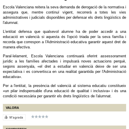
Escola Valenciana reitera la seva demanda de derogació de la normativa i
assegura que, mentre continuï vigent, recorrerà a totes les vies
administratives i judicials disponibles per defensar els drets lingüístics de
l'alumnat.
L'entitat defensa que qualsevol alumne ha de poder accedir a una
educació en valencià si aquesta és l'opció triada per la seva família i
recorda que correspon a l'Administració educativa garantir aquest dret de
manera efectiva.
Paral·lelament, Escola Valenciana continuarà oferint assessorament
jurídic a les famílies afectades i impulsarà noves actuacions perquè,
segons assenyala, «el dret a estudiar en valencià deixe de ser una
expectativa i es convertisca en una realitat garantida per l'Administració
educativa».
Per a l'entitat, la presència del valencià al sistema educatiu constitueix
«un pilar indispensable d'una educació de qualitat i inclusiva» i és una
condició necessària per garantir els drets lingüístics de l'alumnat.
VALORA