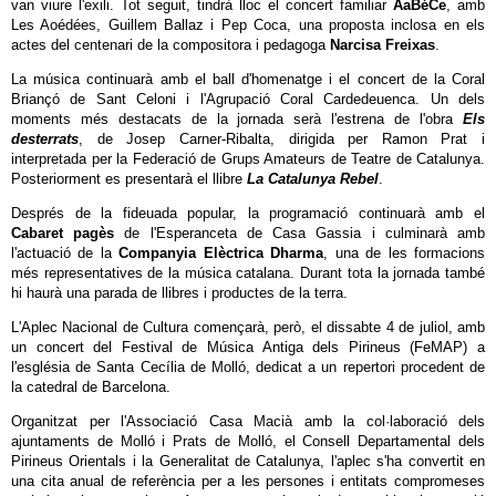
van viure l'exili. Tot seguit, tindrà lloc el concert familiar
AaBéCe
, amb
Les Aoédées, Guillem Ballaz i Pep Coca, una proposta inclosa en els
actes del centenari de la compositora i pedagoga
Narcisa Freixas
.
La música continuarà amb el ball d'homenatge i el concert de la Coral
Briançó de Sant Celoni i l'Agrupació Coral Cardedeuenca. Un dels
moments més destacats de la jornada serà l'estrena de l'obra
Els
desterrats
, de Josep Carner-Ribalta, dirigida per Ramon Prat i
interpretada per la Federació de Grups Amateurs de Teatre de Catalunya.
Posteriorment es presentarà el llibre
La Catalunya Rebel
.
Després de la fideuada popular, la programació continuarà amb el
Cabaret pagès
de l'Esperanceta de Casa Gassia i culminarà amb
l'actuació de la
Companyia Elèctrica Dharma
, una de les formacions
més representatives de la música catalana. Durant tota la jornada també
hi haurà una parada de llibres i productes de la terra.
L'Aplec Nacional de Cultura començarà, però, el dissabte 4 de juliol, amb
un concert del Festival de Música Antiga dels Pirineus (FeMAP) a
l'església de Santa Cecília de Molló, dedicat a un repertori procedent de
la catedral de Barcelona.
Organitzat per l'Associació Casa Macià amb la col·laboració dels
ajuntaments de Molló i Prats de Molló, el Consell Departamental dels
Pirineus Orientals i la Generalitat de Catalunya, l'aplec s'ha convertit en
una cita anual de referència per a les persones i entitats compromeses