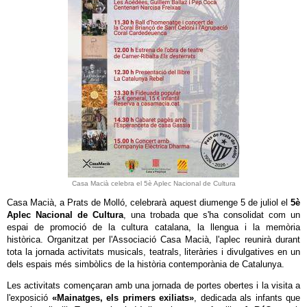
Casa Macià celebra el 5è Aplec Nacional de Cultura
Casa Macià, a Prats de Molló, celebrarà aquest diumenge 5 de juliol el
5è
Aplec Nacional de Cultura
, una trobada que s'ha consolidat com un
espai de promoció de la cultura catalana, la llengua i la memòria
històrica. Organitzat per l'Associació Casa Macià, l'aplec reunirà durant
tota la jornada activitats musicals, teatrals, literàries i divulgatives en un
dels espais més simbòlics de la història contemporània de Catalunya.
Les activitats començaran amb una jornada de portes obertes i la visita a
l'exposició
«Mainatges, els primers exiliats»
, dedicada als infants que