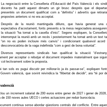
La negociació entre la Conselleria d’Educació del País Valencià i els sind
docents ha patit aquest dimarts un gir brusc després que el departa
presentés un document qualificat com a “definitiu” i advertís que retirari
propostes anteriors si no era acceptat.
Després de la reunió mantinguda dilluns, que havia generat una c
expectativa d’acostament, fonts presents a la mesa negociadora assegure
la situació “ha tornat a la casella d’inici”. Segons expliquen, la Conseller
interromput la reunió amb un recés i posteriorment ha tornat amb un text t
“on no es poden incloure més canvis” i condicionant qualsevol acord 
desconvocatòria de la vaga indefinida “com a gest de bona voluntat”.
Diversos representants sindicals han qualificat la situació “d’estrany
ament per acceptar o rebutjar el document impedeix materialment que sigui
 col·lectivament sobre la proposta.
ni tan sols es pugui discutir per millorar-lo ja és passar-se”, expliquen fon
vern valencià, que sovint reivindica la “llibertat de decidir”, ara “té por d
 valencià
clou un increment salarial de 200 euros entre gener de 2027 i gener de 2028,
 de 150 noves aules UECO i certes actuacions per reduir burocràcia.
ocument continua sense abordar qüestions centrals del conflicte. Entre aque