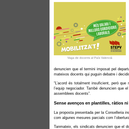
Vaga de docents al País Valencià
denuncien que el termini imposat pel depart
mateixos docents qui puguin debatre i decidir
“L’acord és totalment insuficient, però que 
l’equip negociador. També denuncien que el Go
assemblees docents”.
Sense avenços en plantilles, ràtios ni
La proposta presentada per la Conselleria in
com algunes mesures parcials com l’obertura
Tanmateix, els sindicats denuncien que el d