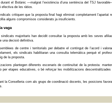
at durant el Botànic —malgrat l’existència d’una sentència del TSJ favorable
ó efectiva de les ràtios.
ndicals critiquen que la proposta final hagi eliminat completament l’apartat re
collia alguns compromisos considerats ja insuficients.
la vaga
 sindicats majoritaris han decidit consultar la proposta amb les seves afilia
 una decisió definitiva.
blees de centre i territorials per debatre el contingut de l’acord i valora
elament, els sindicats habilitaran una consulta telemàtica perquè el profes
ig de la proposta.
itzacions plantegen diferents escenaris de continuïtat de la protesta: manten
 o per etapes educatives, o bé reforçar les mobilitzacions descentralitzades 
ant la Conselleria com als grups de coordinació docents, les posicions favor
s.