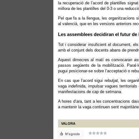
la recuperació de l’acord de plantilles sign
millora de les plantilles del 0-3 o una reducci
Pel que fa a la llengua, les organitzacions si
al valencià, que en les versions anteriors re
Les assemblees decidiran el futur de 
Tot i considerar insuficient el document, els
amb el conjunt dels docents abans de prendre
Aquest dimecres al matí es convocaran assem
passos següents de la mobilització. Paral·l
pugui posicionar-se sobre l’acceptació o rebu
En cas que l’acord sigui rebutjat, les organ
vaga indefinida, impulsar vagues territorials
manifestacions de cap de setmana.
A hores d’ara, tant a les concentracions dav
a mantenir la vaga continuen sent majoritàrie
VALORA