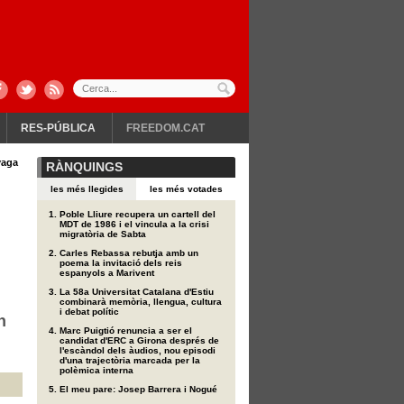
RES-PÚBLICA
FREEDOM.CAT
vaga
RÀNQUINGS
les més llegides
les més votades
Poble Lliure recupera un cartell del
MDT de 1986 i el vincula a la crisi
migratòria de Sabta
Carles Rebassa rebutja amb un
poema la invitació dels reis
espanyols a Marivent
La 58a Universitat Catalana d'Estiu
combinarà memòria, llengua, cultura
i debat polític
n
Marc Puigtió renuncia a ser el
candidat d'ERC a Girona després de
l'escàndol dels àudios, nou episodi
d'una trajectòria marcada per la
polèmica interna
El meu pare: Josep Barrera i Nogué