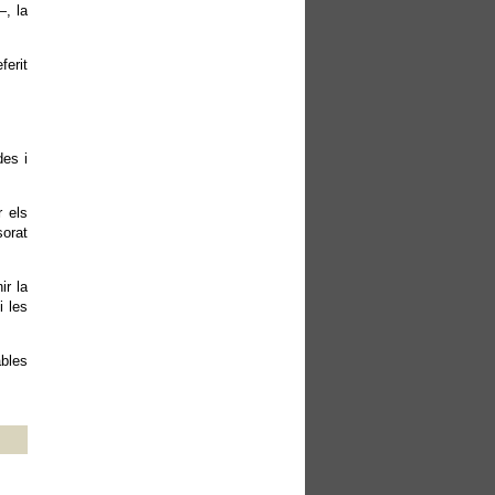
—, la
ferit
des i
r els
sorat
ir la
i les
ables