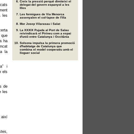
Creix la pressió perquè dimiteixi el
icats
delegat del govern espanyol a les
Illes
ment
Les formigues de Via Menorca
a les
assenyalen el col·lapse de l'illa
Mor Josep Vilarasau i Salat
erta
La XXXIX Pujada al Port de Salau
reivindicarà el Pirineu com a espai
n que
d'unió entre Catalunya i Occitània
ia ha
Solsona impulsa la primera promoció
ancat
d'habitatge de Catalunya que
combina el model cooperatiu amb el
a la
lloguer social
a” i
n els
ts de
e les
 així
stes,