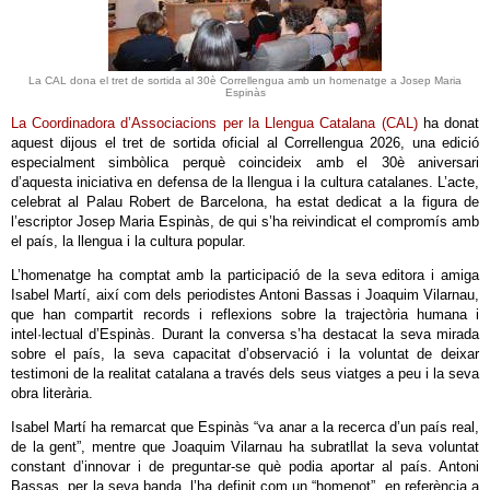
La CAL dona el tret de sortida al 30è Correllengua amb un homenatge a Josep Maria
Espinàs
La Coordinadora d’Associacions per la Llengua Catalana (CAL)
ha donat
aquest dijous el tret de sortida oficial al Correllengua 2026, una edició
especialment simbòlica perquè coincideix amb el 30è aniversari
d’aquesta iniciativa en defensa de la llengua i la cultura catalanes. L’acte,
celebrat al Palau Robert de Barcelona, ha estat dedicat a la figura de
l’escriptor Josep Maria Espinàs, de qui s’ha reivindicat el compromís amb
el país, la llengua i la cultura popular.
L’homenatge ha comptat amb la participació de la seva editora i amiga
Isabel Martí, així com dels periodistes Antoni Bassas i Joaquim Vilarnau,
que han compartit records i reflexions sobre la trajectòria humana i
intel·lectual d’Espinàs. Durant la conversa s’ha destacat la seva mirada
sobre el país, la seva capacitat d’observació i la voluntat de deixar
testimoni de la realitat catalana a través dels seus viatges a peu i la seva
obra literària.
Isabel Martí ha remarcat que Espinàs “va anar a la recerca d’un país real,
de la gent”, mentre que Joaquim Vilarnau ha subratllat la seva voluntat
constant d’innovar i de preguntar-se què podia aportar al país. Antoni
Bassas, per la seva banda, l’ha definit com un “homenot”, en referència a