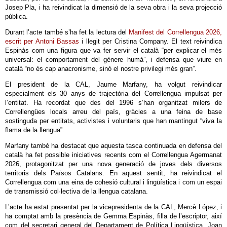
Josep Pla, i ha reivindicat la dimensió de la seva obra i la seva projecció
pública.
Durant l’acte també s’ha fet la lectura del
Manifest del Correllengua 2026,
escrit per Antoni Bassas
i llegit per Cristina Company. El text reivindica
Espinàs com una figura que va fer servir el català “per explicar el més
universal: el comportament del gènere humà”, i defensa que viure en
català “no és cap anacronisme, sinó el nostre privilegi més gran”.
El president de la CAL, Jaume Marfany, ha volgut reivindicar
especialment els 30 anys de trajectòria del Correllengua impulsat per
l’entitat. Ha recordat que des del 1996 s’han organitzat milers de
Correllengües locals arreu del país, gràcies a una feina de base
sostinguda per entitats, activistes i voluntaris que han mantingut “viva la
flama de la llengua”.
Marfany també ha destacat que aquesta tasca continuada en defensa del
català ha fet possible iniciatives recents com el Correllengua Agermanat
2026, protagonitzat per una nova generació de joves dels diversos
territoris dels Països Catalans. En aquest sentit, ha reivindicat el
Correllengua com una eina de cohesió cultural i lingüística i com un espai
de transmissió col·lectiva de la llengua catalana.
L’acte ha estat presentat per la vicepresidenta de la CAL, Mercè López, i
ha comptat amb la presència de Gemma Espinàs, filla de l’escriptor, així
com del secretari general del Departament de Política Lingüística, Joan