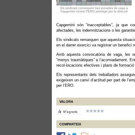
Els sindicats convoquen tres jornades de vaga a
Capgemini contra l?ERO plantejat per la direcció
Capgemini són “inacceptables”, ja que 
afectades, les indemnitzacions o les garantie
Els sindicats remarquen que aquesta situació
en el darrer exercici va registrar un benefici 
Amb aquesta convocatòria de vaga, les orga
“menys traumàtiques” a l’acomiadament. Entr
recol·locacions efectives i plans de formació 
Els representants dels treballadors assegur
exigeixen un canvi d’actitud per part de l’
per l’ERO.
VALORA
COMPARTEIX