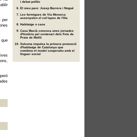
i debat polític
ablir
El meu pare: Josep Barrera i Nogué
Les formigues de Via Menorca
assenyalen el col·lapse de l'illa
a per
Habitatge o caos
ones
Casa Macià convoca unes jornades
d'història pel centenari dels Fets de
Prats de Molló
, que
Solsona impulsa la primera promoció
d'habitatge de Catalunya que
combina el model cooperatiu amb el
lloguer social
tives
ions,
 però
tades