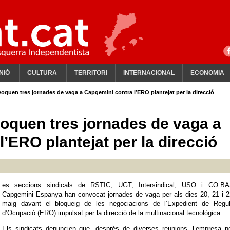
NIÓ
CULTURA
TERRITORI
INTERNACIONAL
ECONOMIA
voquen tres jornades de vaga a Capgemini contra l’ERO plantejat per la direcció
voquen tres jornades de vaga a
’ERO plantejat per la direcció
es seccions sindicals de RSTIC, UGT, Intersindical, USO i CO.B
Capgemini Espanya han convocat jornades de vaga per als dies 20, 21 i 2
maig davant el bloqueig de les negociacions de l’Expedient de Regul
d’Ocupació (ERO) impulsat per la direcció de la multinacional tecnològica.
Els sindicats denuncien que, després de diverses reunions, l’empresa n