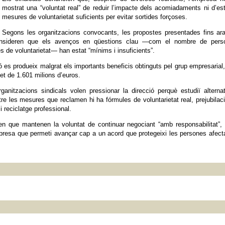
mostrat una “voluntat real” de reduir l’impacte dels acomiadaments ni d’est
mesures de voluntarietat suficients per evitar sortides forçoses.
Segons les organitzacions convocants, les propostes presentades fins ar
consideren que els avenços en qüestions clau —com el nombre de pers
s de voluntarietat— han estat “mínims i insuficients”.
 es produeix malgrat els importants beneficis obtinguts pel grup empresarial
net de 1.601 milions d’euros.
nitzacions sindicals volen pressionar la direcció perquè estudiï alterna
e les mesures que reclamen hi ha fórmules de voluntarietat real, prejubilac
i reciclatge professional.
en que mantenen la voluntat de continuar negociant “amb responsabilitat”,
empresa que permeti avançar cap a un acord que protegeixi les persones afec