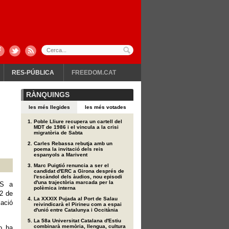
RES-PÚBLICA
FREEDOM.CAT
RÀNQUINGS
les més llegides
les més votades
Poble Lliure recupera un cartell del
MDT de 1986 i el vincula a la crisi
migratòria de Sabta
Carles Rebassa rebutja amb un
poema la invitació dels reis
espanyols a Marivent
Marc Puigtió renuncia a ser el
candidat d'ERC a Girona després de
l'escàndol dels àudios, nou episodi
d'una trajectòria marcada per la
AS a
polèmica interna
2 de
La XXXIX Pujada al Port de Salau
ació
reivindicarà el Pirineu com a espai
d'unió entre Catalunya i Occitània
La 58a Universitat Catalana d'Estiu
combinarà memòria, llengua, cultura
o ha