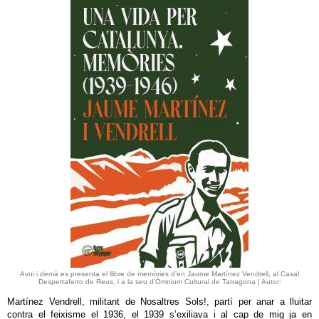
Avui i demà es presenta el llibre de memòries d’en Jaume Martínez Vendrell, al Casal
Despertaferro de Reus, i a la seu d’Òmnium Cultural de Tarragona | Autor:
Martínez Vendrell, militant de Nosaltres Sols!, partí per anar a lluitar
contra el feixisme el 1936, el 1939 s’exiliava i al cap de mig ja en