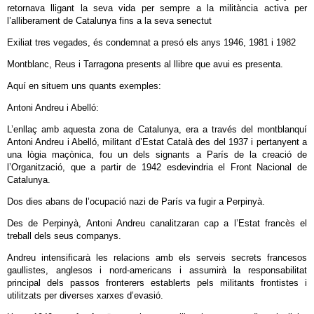
retornava lligant la seva vida per sempre a la militància activa per
l’alliberament de Catalunya fins a la seva senectut
Exiliat tres vegades, és condemnat a presó els anys 1946, 1981 i 1982
Montblanc, Reus i Tarragona presents al llibre que avui es presenta.
Aquí en situem uns quants exemples:
Antoni Andreu i Abelló:
L’enllaç amb aquesta zona de Catalunya, era a través del montblanquí
Antoni Andreu i Abelló, militant d’Estat Català des del 1937 i pertanyent a
una lògia maçònica, fou un dels signants a París de la creació de
l’Organització, que a partir de 1942 esdevindria el Front Nacional de
Catalunya.
Dos dies abans de l’ocupació nazi de París va fugir a Perpinyà.
Des de Perpinyà, Antoni Andreu canalitzaran cap a l’Estat francès el
treball dels seus companys.
Andreu intensificarà les relacions amb els serveis secrets francesos
gaullistes, anglesos i nord-americans i assumirà la responsabilitat
principal dels passos fronterers establerts pels militants frontistes i
utilitzats per diverses xarxes d’evasió.