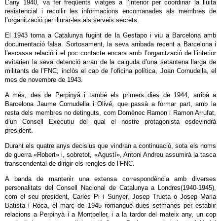
L’any 1940, va fer freqüents viatges a l’interior per coordinar la lluita
resistencial i recollir les informacions encomanades als membres de
l’organització per lliurar-les als serveis secrets.
El 1943 torna a Catalunya fugint de la Gestapo i viu a Barcelona amb
documentació falsa. Sortosament, la seva arribada recent a Barcelona i
l’escassa relació i el poc contacte encara amb l’organització de l’interior
evitarien la seva detenció arran de la caiguda d’una setantena llarga de
militants de l’FNC, inclòs el cap de l’oficina política, Joan Cornudella, el
mes de novembre de 1943.
A més, des de Perpinyà i també els primers dies de 1944, arribà a
Barcelona Jaume Cornudella i Olivé, que passà a formar part, amb la
resta dels membres no detinguts, com Domènec Ramon i Ramon Arrufat,
d’un Consell Executiu del qual el nostre protagonista esdevindrà
president.
Durant els quatre anys decisius que vindran a continuació, sota els noms
de guerra «Robert» i, sobretot, «Agustí», Antoni Andreu assumirà la tasca
transcendental de dirigir els rengles de l’FNC.
A banda de mantenir una extensa correspondència amb diverses
personalitats del Consell Nacional de Catalunya a Londres(1940-1945),
com el seu president, Carles Pi i Sunyer, Josep Trueta o Josep Maria
Batista i Roca, el març de 1945 romangué dues setmanes per establir
relacions a Perpinyà i a Montpeller, i a la tardor del mateix any, un cop