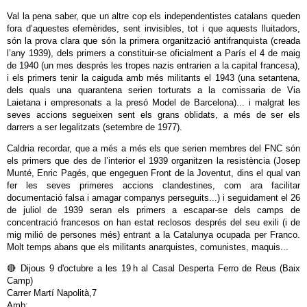
Val la pena saber, que un altre cop els independentistes catalans queden
fora d’aquestes efemèrides, sent invisibles, tot i que aquests lluitadors,
són la prova clara que són la primera organització antifranquista (creada
l’any 1939), dels primers a constituir-se oficialment a París el 4 de maig
de 1940 (un mes després les tropes nazis entrarien a la capital francesa),
i els primers tenir la caiguda amb més militants el 1943 (una setantena,
dels quals una quarantena serien torturats a la comissaria de Via
Laietana i empresonats a la presó Model de Barcelona)... i malgrat les
seves accions segueixen sent els grans oblidats, a més de ser els
darrers a ser legalitzats (setembre de 1977).
Caldria recordar, que a més a més els que serien membres del FNC són
els primers que des de l’interior el 1939 organitzen la resistència (Josep
Munté, Enric Pagés, que engeguen Front de la Joventut, dins el qual van
fer les seves primeres accions clandestines, com ara facilitar
documentació falsa i amagar companys perseguits...) i seguidament el 26
de juliol de 1939 seran els primers a escapar-se dels camps de
concentració francesos on han estat reclosos després del seu exili (i de
mig milió de persones més) entrant a la Catalunya ocupada per Franco.
Molt temps abans que els militants anarquistes, comunistes, maquis...
🔴 Dijous 9 d'octubre a les 19 h al Casal Desperta Ferro de Reus (Baix
Camp)
Carrer Martí Napolità,7
Amb: