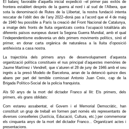
El balanç favorable d’aquella inicial expedició –el primer pas exitós de
frontera establert després de la guerra al nord i al sud de l’Albera, que
sota la denominació de Rutes de la Llibertat, la nostra fundació intenta
rescatar de l’oblit des de l’any 2022–donà pas a l’acord que el 4 de maig
de 1940 feu possible a París la creació del Front Nacional de Catalunya,
a imatge dels fronts de lluita organitzats contra l’ocupació totalitària als
diferents països europeus durant la Segona Guerra Mundial, amb el qual
l’independentisme esdevenia un dels primers moviments polítics, sinó el
primer, en donar carta orgànica de naturalesa a la lluita d’oposició
antifeixista a casa nostra.
La trajectòria dels primers anys de desenvolupament d’aquesta
organització política constitueix el nus principal d’aquestes memòries de
Jaume Martínez i Vendrell, que s’aturen el 28 de juny de 1946 amb el seu
ingrés a la presó Modelo de Barcelona, arran de la detenció quinze dies
abans per part del temible comissari Antonio Juan Creix, cap de la
Brigada Político-Social de la policia franquista.
Als 50 anys de la mort del dictador Franco al llit: Els primers, dels
primers, els grans oblidats:
Com estareu assabentat, el Govern i el Memorial Democràtic, han
constituït un grup de treball en formen part només els representants de
diverses conselleries (Justícia, Educació, Cultura, etc.) per commemorar
els cinquanta anys de la mort del dictador Franco... Organitzant actes i
presentacions.