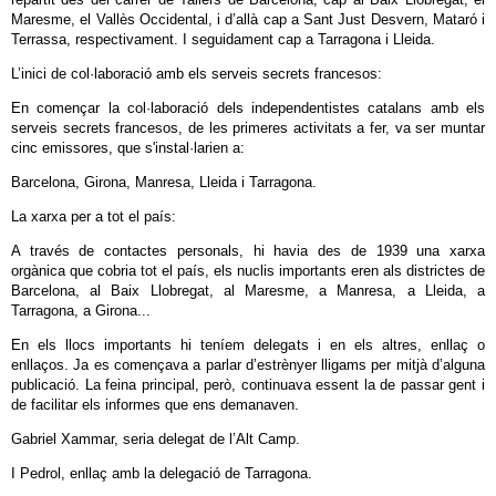
Maresme, el Vallès Occidental, i d’allà cap a Sant Just Desvern, Mataró i
Terrassa, respectivament. I seguidament cap a Tarragona i Lleida.
L’inici de col·laboració amb els serveis secrets francesos:
En començar la col·laboració dels independentistes catalans amb els
serveis secrets francesos, de les primeres activitats a fer, va ser muntar
cinc emissores, que s'instal·larien a:
Barcelona, Girona, Manresa, Lleida i Tarragona.
La xarxa per a tot el país:
A través de contactes personals, hi havia des de 1939 una xarxa
orgànica que cobria tot el país, els nuclis importants eren als districtes de
Barcelona, al Baix Llobregat, al Maresme, a Manresa, a Lleida, a
Tarragona, a Girona...
En els llocs importants hi teníem dele­gats i en els altres, enllaç o
enllaços. Ja es començava a parlar d’estrènyer lligams per mitjà d’alguna
publicació. La feina principal, però, continuava essent la de passar gent i
de facilitar els informes que ens demanaven.
Gabriel Xam­mar, seria delegat de l’Alt Camp.
I Pedrol, enllaç amb la delegació de Tarragona.