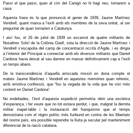
Passi el que passi, quan al cim del Canigó no hi hagi neu, tornarem a
casa:
Aquesta frase és la que pronuncià el gener de 1939, Jaume Martínez
Vendrell, quant marxa a l’exili amb els membres de la seva unitat, al ser
preguntat de quan tornarien a Catalunya.
I així fou, el 26 de juliol de 1939 un escamot de quatre militants de
Nosaltres Sols! de la Colònia Güell, sota la direcció de Jaume Martínez i
Vendrell s’escapolia del camp de concentració occità d’Agde, i es dirigia
a l’interior del Principat a connectar amb els diversos militants que Daniel
Cardona havia deixat al seu darrere en marxar definitivament cap a l’exili
un temps abans.
De la transcendència d’aquella arriscada missió en dona compte el
mateix Jaume Martínez i Vendrell en aquestes memòries quan refereix,
amb emotiva confessió, que “fou la vegada de la vida que he vist més
content en Daniel Cardona”.
No endebades, l’èxit d’aquesta expedició permetria obrir una escletxa
d’esperança, i fer veure que no tot estava perdut, i que, malgrat la derrota
militar inapel·lable i la instauració del franquisme que el temps
demostraria com el règim polític més furibund en contra de les llibertats
del nostre país, era possible reprendre la lluita ja secular pel manteniment
diferenciat de la nació catalana.