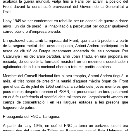
acabada la guerra mundial, viatjà fins a París per aclarir la posició del
Front davant la constitució provisional del Govern de la Generalitat a
l’exili.
L’any 1949 va ser condemnat en rebel·lia per un consell de guerra a dotze
anys i un dia de presó i a inhabilitació a perpetuïtat per ocupar qualsevol
càrrec públic o d’empresa privada.
En qualsevol cas, amb la represa del Front, que s’anirà produint a partir
de la segona meitat dels anys cinquanta, Antoni Andreu participarà en la
tasca de difusió de l’etapa recentment encetada del seu portaveu Per
Catalunya i es declararà partidari, amb Joan Triadú, en una proposta no
reeixida, de convertir la formació resistent en un moviment coordinador i
aglutinador de la lluita nacional oberta a tots els partits catalans.
Membre del Consell Nacional fins al seu traspàs, Antoni Andreu tingué, a
més, el trist honor de presidir la reunió d’aquest màxim òrgan del Front
que el dia 21 de juliol de 1968 certificà la sortida dels joves membres que
pocs mesos després crearien el PSAN, tot pronunciant un breu parlament
en què feu referència al sacrifici dels militants de l’organització «morts en
camps de concentració i en les llargues estades a les presons que
hagueren de patir».
Propaganda del FNC a Tarragona:
A partir de l’any 1945, en què el FNC ja tenia un portaveu escrit era
repartit des del carrer de Tallers de Barcelona, cap al Baix Llobregat, el