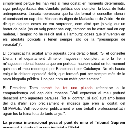
simplement perquè les han vist al meu costat en moments determinats,
sigui protagonitzada des d'àmbits polítics que s'omplen la boca de lluita
antirepressiva. L'onada repressora que ha desfermat el conseller Elena i
el comissari en cap dels Mossos és digna de Marlaska o de Zoido. He de
dir que algunes coses no em sorprenen, com això que jo vaig dur un
barret de palla (no en vaig portar pas cap, tampoc no he estat mai en cap
maleter, i tampoc no he residit mai a Hamburg: coses que s'inventen en
els atestats policials i tenen sempre allò de la "presumpció de
veracitat")".
El comunicat ha acabat amb aquesta consideració final: "Si el conseller
Elena i el departament d'Interior haguessin complert amb la llei i
m'haguessin donat l'escorta que em pertoca, haurien sabut en tot moment
quin era el meu recorregut per Barcelona i per Catalunya. No els hauria
calgut la delirant operació d'ahir, que formarà part per sempre més de la
seva biografia pública. I no pas com un mèrit precisament.".
El President Torra
també ha fet una piulada
referint-se a la
compareixença del cap dels mossos "Vull expressar el meu profund
desacord amb aquestes paraules. Tot el contrari, si algú surt amb honor
del dia d’ahir són precisament el mossos que eren al costat del
MHP@krls. Vull reconèixer públicament el seu treball i professionalitat i
agrair-los la feina feta de tants anys.".
La premsa internacional posa al punt de mira el Tribunal Suprem
espanyol i alerta d'un cop judicial a l'Estat