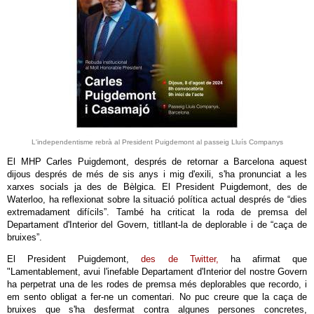
L'independentisme rebrà al President Puigdemont al passeig Lluís Companys
El MHP Carles Puigdemont, després de retornar a Barcelona aquest
dijous després de més de sis anys i mig d'exili, s'ha pronunciat a les
xarxes socials ja des de Bèlgica. El President Puigdemont, des de
Waterloo, ha reflexionat sobre la situació política actual després de “dies
extremadament difícils”. També ha criticat la roda de premsa del
Departament d'Interior del Govern, titllant-la de deplorable i de “caça de
bruixes”.
El President Puigdemont,
des de Twitter,
ha afirmat que
"Lamentablement, avui l'inefable Departament d'Interior del nostre Govern
ha perpetrat una de les rodes de premsa més deplorables que recordo, i
em sento obligat a fer-ne un comentari. No puc creure que la caça de
bruixes que s'ha desfermat contra algunes persones concretes,