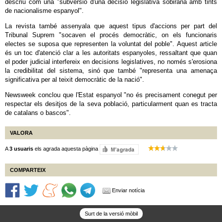
descriu com una "subversió d'una decisió legislativa sobirana amb tints
de nacionalisme espanyol".
La revista també assenyala que aquest tipus d'accions per part del
Tribunal Suprem "socaven el procés democràtic, on els funcionaris
electes se suposa que representen la voluntat del poble". Aquest article
és un toc d'atenció clar a les autoritats espanyoles, ressaltant que quan
el poder judicial interfereix en decisions legislatives, no només s'erosiona
la credibilitat del sistema, sinó que també "representa una amenaça
significativa per al teixit democràtic de la nació".
Newsweek conclou que l'Estat espanyol "no és precisament conegut per
respectar els desitjos de la seva població, particularment quan es tracta
de catalans o bascos".
VALORA
A
3 usuaris
els agrada aquesta pàgina
COMPARTEIX
Enviar notícia
Surt de la versió mòbil