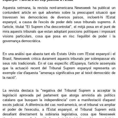
Aquesta setmana, la revista nord-americana Newsweek ha publicat un
contundent article en què adverteix sobre la preocupant situació que
travessen les democràcies de diversos països, incloent-hi l'Estat
espanyol, a causa de l'excés de poder dels seus tribunals suprems. A
l'article, titulat "El Suprem s'ha descontrolat", el mitjà posa en el punt de
mira aquests tribunals que estan adoptant posicions polítiques i imposant
visions particulars, cosa que posa en risc l'equilibri de poder i la
governança democràtica.
En una anàlisi que abasta tant els Estats Units com l'Estat espanyol i el
Brasil, Newsweek critica durament aquests tribunals per sobrepassar els
seus rols tradicionals. En el cas específic d'Espanya, l'article assenyala
que la actuació recent del Tribunal Suprem espanyol representa un
exemple clar d'aquesta "amenaça significativa per al teixit democràtic de
la nació".
La revista destaca la "negativa del Tribunal Suprem a acceptar la
legislació aprovada pel parlament que atorga amnistia als polítics
catalans que busquen la independència" com a manifestació d'aquest
excés judicial. A diferència del cas nord-americà, on el tribunal va ampliar
el poder de l'executiu, a l'Estat espanyol, el Tribunal Suprem està
desafiant directament la sobirania legislativa, cosa que Newsweek