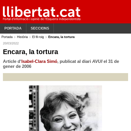
PORTADA
SECCIONS
Portada
Història
El fil roig
Encara, la tortura
20/03/2022
Encara, la tortura
Article d'
Isabel-Clara Simó
, publicat al diari
AVUI
el 31 de
gener de 2006