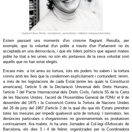
Isabel-Clara Simó, escriptora, periodista i militant independentista
Estem passant uns moments d'un cinisme flagrant. Resulta, per
exemple, que la voluntat d'un poble a través d'un Parlament no és
acceptada en una democràcia, i que els líders polítics que aquest mateix
poble ha triat a les urnes no són els portaveus de la seva voluntat sinó
aquells que no han estat elegits.
Encara més: a tot arreu es tortura, tots els poders ho saben i la tortura
conviu amb les lleis que la condemnen explícitament i contundent; tenim,
a més de les legislacions de cada Estat (entre les quals la Constitució
americana), l'article 5 de la Declaració Universal dels Drets Humans,
l'article 7 del Pacte Internacional dels Drets Civils, l'article 55 de la Carta
de les Nacions Unides, l'acord de l'Assemblea General de l'ONU el 9 de
desembre del 1975 i la Convenció Contra la Tortura de Nacions Unides
del 26 de juny del 1987 (l'article 2 de la qual diu que els Estats prendran
totes les mesures per impedir qualsevol acte de tortura). I tanmateix, les
denúncies particulars o d'organismes no governamentals es produeixen
contínuament. Ara mateix, hi ha unes Jornades al Col·legi d'Advocats de
Barcelona, els dies 3 i 4 de febrer, organitzades per la Coordinadora