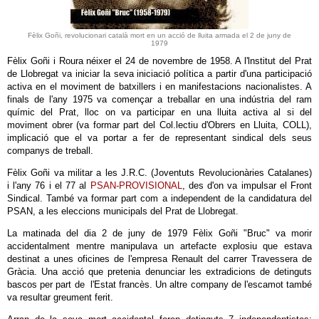
Fèlix Goñi, revolucionari català mort en un acció de lluita armada el 2 de juny de
1979
Fèlix Goñi i Roura néixer el 24 de novembre de 1958. A l'lnstitut del Prat
de Llobregat va iniciar la seva iniciació política a partir d'una participació
activa en el moviment de batxillers i en manifestacions nacionalistes. A
finals de l'any 1975 va començar a treballar en una indústria del ram
químic del Prat, lloc on va participar en una lluita activa al si del
moviment obrer (va formar part del Col.lectiu d'Obrers en Lluita, COLL),
implicació que el va portar a fer de representant sindical dels seus
companys de treball.
Fèlix Goñi va militar a les J.R.C. (Joventuts Revolucionàries Catalanes)
i l'any 76 i el 77 al
PSAN-PROVISIONAL
, des d'on va impulsar el Front
Sindical. També va formar part com a independent de la candidatura del
PSAN, a les eleccions municipals del Prat de Llobregat.
La matinada del dia 2 de juny de 1979 Fèlix Goñi "Bruc" va morir
accidentalment mentre manipulava un artefacte explosiu que estava
destinat a unes oficines de l'empresa Renault del carrer Travessera de
Gràcia. Una acció que pretenia denunciar les extradicions de detinguts
bascos per part de l'Estat francès. Un altre company de l'escamot també
va resultar greument ferit.