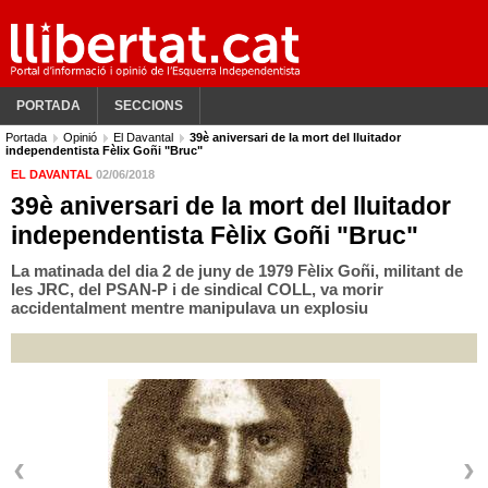
PORTADA
SECCIONS
Portada
Opinió
El Davantal
39è aniversari de la mort del lluitador
independentista Fèlix Goñi "Bruc"
EL DAVANTAL
02/06/2018
39è aniversari de la mort del lluitador
independentista Fèlix Goñi "Bruc"
La matinada del dia 2 de juny de 1979 Fèlix Goñi, militant de
les JRC, del PSAN-P i de sindical COLL, va morir
accidentalment mentre manipulava un explosiu