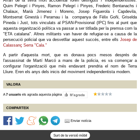
Arran de la seva mort accidental foren detinguts 7 independentistes:
Quim Pelegrí i Pinyes, Ramon Pelegrí i Pinyes, Frederic Bentanachs i
Chalaux, Marià Jimenez i Moreno, Josep Figuerola i Capdevila,
Montserrat Ginestà i Perarnau i la companya de Fèlix Goñi, Griselda
Pineda i Just, tots vinculats al PSAN-Provisional (IPC) fins al punt que
aquesta organització política va passar a ser titllada per la premsa com la
"ETA catalana". Altres militants van haver de refugiar-se a causa de la
persecució policial que va desvetllar aquest succés, entre ells
Josep de
Calassanç Serra "Cala."
A partir d'aquesta mort, que es donava pocs mesos després de
l'assassinat de Martí Marcó a mans de la policia, es va començar a
configurar l'organització que més endavant prendria el nom de Terra
Lliure. Eren els anys dels inicis del moviment independentista modern.
VALORA
A
7 usuaris
els agrada aquesta pàgina
COMPARTEIX
Enviar notícia
Surt de la versió mòbil