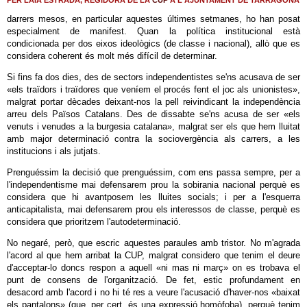
PER LAIA ESTRADA, REGIDORA DE LA
CUP
A L'AJUNTAMENT DE TARRAGONA
darrers mesos, en particular aquestes últimes setmanes, ho han posat
especialment de manifest. Quan la política institucional està
condicionada per dos eixos ideològics (de classe i nacional), allò que es
considera coherent és molt més difícil de determinar.
Si fins fa dos dies, des de sectors independentistes se'ns acusava de ser
«els traïdors i traïdores que veníem el procés fent el joc als unionistes»,
malgrat portar dècades deixant-nos la pell reivindicant la independència
arreu dels Països Catalans. Des de dissabte se'ns acusa de ser «els
venuts i venudes a la burgesia catalana», malgrat ser els que hem lluitat
amb major determinació contra la sociovergència als carrers, a les
institucions i als jutjats.
Prenguéssim la decisió que prenguéssim, com ens passa sempre, per a
l'independentisme mai defensarem prou la sobirania nacional perquè es
considera que hi avantposem les lluites socials; i per a l'esquerra
anticapitalista, mai defensarem prou els interessos de classe, perquè es
considera que prioritzem l'autodeterminació.
No negaré, però, que escric aquestes paraules amb tristor. No m'agrada
l'acord al que hem arribat la CUP, malgrat considero que tenim el deure
d'acceptar-lo doncs respon a aquell «ni mas ni març» on es trobava el
punt de consens de l'organització. De fet, estic profundament en
desacord amb l'acord i no hi té res a veure l'acusació d'haver-nos «baixat
els pantalons» (que, per cert, és una expressió homòfoba), perquè tenim