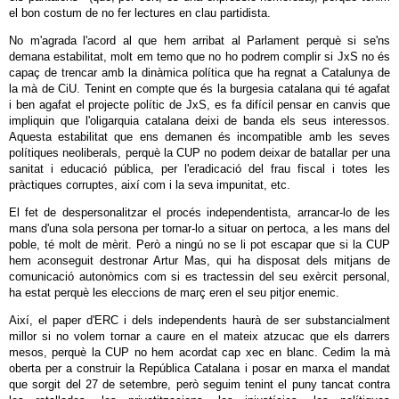
el bon costum de no fer lectures en clau partidista.
No m'agrada l'acord al que hem arribat al Parlament perquè si se'ns
demana estabilitat, molt em temo que no ho podrem complir si JxS no és
capaç de trencar amb la dinàmica política que ha regnat a Catalunya de
la mà de CiU. Tenint en compte que és la burgesia catalana qui té agafat
i ben agafat el projecte polític de JxS, es fa difícil pensar en canvis que
impliquin que l'oligarquia catalana deixi de banda els seus interessos.
Aquesta estabilitat que ens demanen és incompatible amb les seves
polítiques neoliberals, perquè la CUP no podem deixar de batallar per una
sanitat i educació pública, per l'eradicació del frau fiscal i totes les
pràctiques corruptes, així com i la seva impunitat, etc.
El fet de despersonalitzar el procés independentista, arrancar-lo de les
mans d'una sola persona per tornar-lo a situar on pertoca, a les mans del
poble, té molt de mèrit. Però a ningú no se li pot escapar que si la CUP
hem aconseguit destronar Artur Mas, qui ha disposat dels mitjans de
comunicació autonòmics com si es tractessin del seu exèrcit personal,
ha estat perquè les eleccions de març eren el seu pitjor enemic.
Així, el paper d'ERC i dels independents haurà de ser substancialment
millor si no volem tornar a caure en el mateix atzucac que els darrers
mesos, perquè la CUP no hem acordat cap xec en blanc. Cedim la mà
oberta per a construir la República Catalana i posar en marxa el mandat
que sorgit del 27 de setembre, però seguim tenint el puny tancat contra