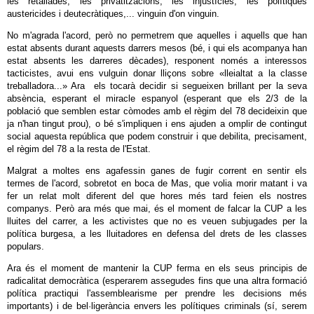
les retallades, les privatitzacions, les injustícies, les polítiques
austericides i deutecràtiques,... vinguin d'on vinguin.
No m'agrada l'acord, però no permetrem que aquelles i aquells que han
estat absents durant aquests darrers mesos (bé, i qui els acompanya han
estat absents les darreres dècades), responent només a interessos
tacticistes, avui ens vulguin donar lliçons sobre «lleialtat a la classe
treballadora...» Ara els tocarà decidir si segueixen brillant per la seva
absència, esperant el miracle espanyol (esperant que els 2/3 de la
població que semblen estar còmodes amb el règim del 78 decideixin que
ja n'han tingut prou), o bé s'impliquen i ens ajuden a omplir de contingut
social aquesta república que podem construir i que debilita, precisament,
el règim del 78 a la resta de l'Estat.
Malgrat a moltes ens agafessin ganes de fugir corrent en sentir els
termes de l'acord, sobretot en boca de Mas, que volia morir matant i va
fer un relat molt diferent del que hores més tard feien els nostres
companys. Però ara més que mai, és el moment de falcar la CUP a les
lluites del carrer, a les activistes que no es veuen subjugades per la
política burgesa, a les lluitadores en defensa del drets de les classes
populars.
Ara és el moment de mantenir la CUP ferma en els seus principis de
radicalitat democràtica (esperarem assegudes fins que una altra formació
política practiqui l'assemblearisme per prendre les decisions més
importants) i de bel·ligerància envers les polítiques criminals (sí, serem