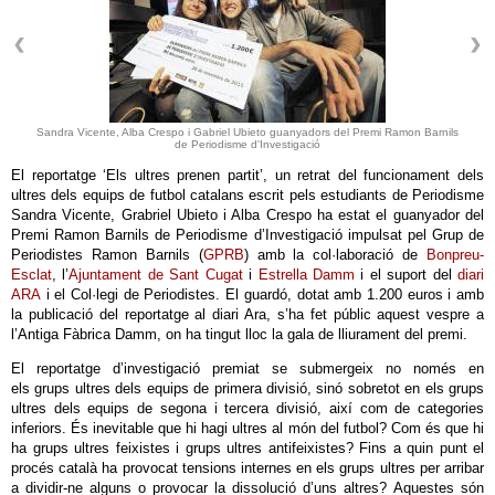
Sandra Vicente, Alba Crespo i Gabriel Ubieto guanyadors del Premi Ramon Barnils
de Periodisme d'Investigació
El reportatge ‘Els ultres prenen partit’, un retrat del funcionament dels
ultres dels equips de futbol catalans escrit pels estudiants de Periodisme
Sandra Vicente, Grabriel Ubieto i Alba Crespo ha estat el guanyador del
Premi Ramon Barnils de Periodisme d’Investigació impulsat pel Grup de
Periodistes Ramon Barnils (
GPRB
) amb la col·laboració de
Bonpreu-
Esclat
, l’
Ajuntament de Sant Cugat
i
Estrella Damm
i el suport del
diari
ARA
i el Col·legi de Periodistes. El guardó, dotat amb 1.200 euros i amb
la publicació del reportatge al diari Ara, s’ha fet públic aquest vespre a
l’Antiga Fàbrica Damm, on ha tingut lloc la gala de lliurament del premi.
El reportatge d’investigació premiat se submergeix no només en
els grups ultres dels equips de primera divisió, sinó sobretot en els grups
ultres dels equips de segona i tercera divisió, així com de categories
inferiors. És inevitable que hi hagi ultres al món del futbol? Com és que hi
ha grups ultres feixistes i grups ultres antifeixistes? Fins a quin punt el
procés català ha provocat tensions internes en els grups ultres per arribar
a dividir-ne alguns o provocar la dissolució d’uns altres? Aquestes són