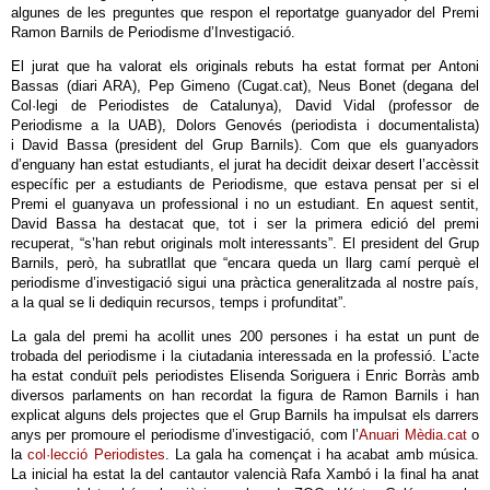
algunes de les preguntes que respon el reportatge guanyador del Premi
Ramon Barnils de Periodisme d’Investigació.
El jurat que ha valorat els originals rebuts ha estat format per Antoni
Bassas (diari ARA), Pep Gimeno (Cugat.cat), Neus Bonet (degana del
Col·legi de Periodistes de Catalunya), David Vidal (professor de
Periodisme a la UAB), Dolors Genovés (periodista i documentalista)
i David Bassa (president del Grup Barnils). Com que els guanyadors
d’enguany han estat estudiants, el jurat ha decidit deixar desert l’accèssit
específic per a estudiants de Periodisme, que estava pensat per si el
Premi el guanyava un professional i no un estudiant. En aquest sentit,
David Bassa ha destacat que, tot i ser la primera edició del premi
recuperat, “s’han rebut originals molt interessants”. El president del Grup
Barnils, però, ha subratllat que “encara queda un llarg camí perquè el
periodisme d’investigació sigui una pràctica generalitzada al nostre país,
a la qual se li dediquin recursos, temps i profunditat”.
La gala del premi ha acollit unes 200 persones i ha estat un punt de
trobada del periodisme i la ciutadania interessada en la professió. L’acte
ha estat conduït pels periodistes Elisenda Soriguera i Enric Borràs amb
diversos parlaments on han recordat la figura de Ramon Barnils i han
explicat alguns dels projectes que el Grup Barnils ha impulsat els darrers
anys per promoure el periodisme d’investigació, com l’
Anuari Mèdia.cat
o
la
col·lecció Periodistes
. La gala ha començat i ha acabat amb música.
La inicial ha estat la del cantautor valencià Rafa Xambó i la final ha anat