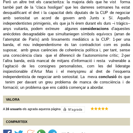
Però un altre tret els caracteritza: la majoria dels que he vist forma
també part de la “claca hooligan” que les darreres setmanes ha estat
desqualificant el dret i la capacitat dels diputats de la CUP de negociar
amb seriositat un acord de govern amb Junts x Sí. Aquells
independentistes primigenis, els que ja hi érem durant els durs –i tràgics–
anys vuitanta, podem extreure algunes
consideracions
d’aquestes
anècdotes desagradable que simultaniegen símbols equívocs (arran de
l’atemptat de París) amb linxaments mediàtics a la CUP: 1-per una
banda, el nou independentisme és tan contradictori com es podia
suposar, amb greus carències de coherència política i, per tant, sense
una consciència clara que el diferenciï de l’autonomisme crític; 2-per
l’altra banda, està mancat de mitjans d’informació i resta vulnerable a
l’agitació de les consignes personalistes, com les del lideratge
inqüestionable d’Artur Mas i el menyspreu al dret de l’esquerra
independentista de negociar amb seriositat. La meva
conclusió
és que
tenim per davant un greu problema de manca de consciència i de
formació; un problema que ens caldrà començar a abordar.
VALORA
A
16 usuaris
els agrada aquesta pàgina
COMPARTEIX