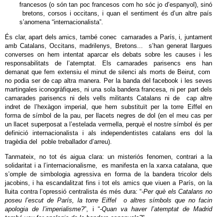
francesos (o són tan poc francesos com ho sóc jo d’espanyol), sinó
bretons, corsos i occitans, i quan el sentiment és d’un altre país
s’anomena “internacionalista”.
És clar, apart dels amics, també conec camarades a París, i, juntament
amb Catalans, Occitans, madrilenys, Bretons... s’han generat llargues
converses on hem intentat aparcar els debats sobre les causes i les
responsabilitats de l’atemptat. Els camarades parisencs ens han
demanat que fem extensiu el minut de silenci als morts de Beirut, com
no podia ser de cap altra manera. Per la banda del facebook i les seves
martingales iconogràfiques, ni una sola bandera francesa, ni per part dels
camarades parisencs ni dels vells militants Catalans ni de cap altre
indret de l’hexàgon imperial, que hem substituït per la torre Eiffel en
forma de símbol de la pau, per llacets negres de dol (en el meu cas per
un llacet superposat a l’estelada vermella, perquè el nostre símbol és per
definició internacionalista i als independentistes catalans ens dol la
tragèdia del poble treballador d’arreu).
Tanmateix, no tot és aigua clara: un misteriós fenomen, contrari a la
solidaritat i a l’internacionalisme, es manifesta en la xarxa catalana, que
s’omple de simbologia agressiva en forma de la bandera tricolor dels
jacobins, i ha escandalitzat fins i tot els amics que viuen a París, on la
lluita contra l’opressió centralista és més dura: “
-Per què els Catalans no
poseu l’escut de París, la torre Eiffel o altres símbols que no facin
apologia de l’imperialisme?
”, i “
-Quan va haver l’atemptat de Madrid