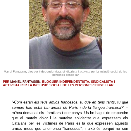
Manel Fantassin, blogger independentista, sindicalista i activista per la inclusió social de les
persones sense llar
PER
MANEL FANTASSIN,
BLOGUER INDEPENDENTISTA, SINDICALISTA I
ACTIVISTA PER LA INCLUSIÓ SOCIAL DE LES PERSONES SENSE LLAR
“
-Com estan els teus amics francesos, tu que en tens tants, tu que
sempre has estat tan amant de París i de la llengua francesa?
” –
m’heu demanat els familiars i companys. Us he hagut de respondre
que el mateix dolor i la mateixa solidaritat que expressem els
Catalans per les víctimes de París és la que expressen aquests
amics meus que anomeneu “francesos”, i això és perquè no són