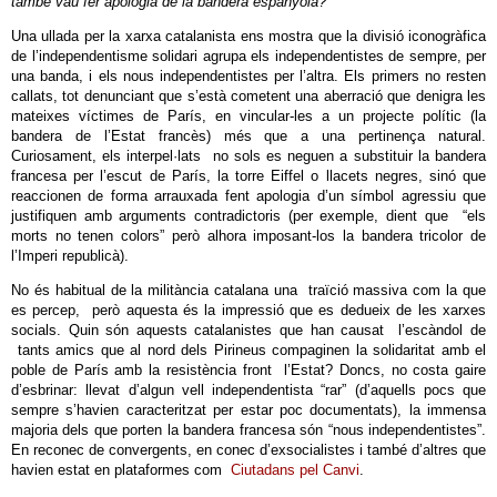
també vau fer apologia de la bandera espanyola?
”
Una ullada per la xarxa catalanista ens mostra que la divisió iconogràfica
de l’independentisme solidari agrupa els independentistes de sempre, per
una banda, i els nous independentistes per l’altra. Els primers no resten
callats, tot denunciant que s’està cometent una aberració que denigra les
mateixes víctimes de París, en vincular-les a un projecte polític (la
bandera de l’Estat francès) més que a una pertinença natural.
Curiosament, els interpel·lats no sols es neguen a substituir la bandera
francesa per l’escut de París, la torre Eiffel o llacets negres, sinó que
reaccionen de forma arrauxada fent apologia d’un símbol agressiu que
justifiquen amb arguments contradictoris (per exemple, dient que “els
morts no tenen colors” però alhora imposant-los la bandera tricolor de
l’Imperi republicà).
No és habitual de la militància catalana una traïció massiva com la que
es percep, però aquesta és la impressió que es dedueix de les xarxes
socials. Quin són aquests catalanistes que han causat l’escàndol de
tants amics que al nord dels Pirineus compaginen la solidaritat amb el
poble de París amb la resistència front l’Estat? Doncs, no costa gaire
d’esbrinar: llevat d’algun vell independentista “rar” (d’aquells pocs que
sempre s’havien caracteritzat per estar poc documentats), la immensa
majoria dels que porten la bandera francesa són “nous independentistes”.
En reconec de convergents, en conec d’exsocialistes i també d’altres que
havien estat en plataformes com
Ciutadans pel Canvi
.