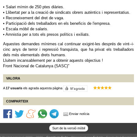
• Salari mímin de 250 ptes diàries.
• Llibertat per a la creació de sindicats obrers autèntics i representatius.
• Reconeixement del dret de vaga.
• Participació dels treballadors en els beneficis de l'empresa.
• Escala mòbil de salaris.
• Amnistia per a tots els presos polítics i exiliats.
Aquestes demandes mínimes cal continuar exigint-les després de vint--i-
cinc anys de terror i repressió franquista, que ha privat els treballadors
dels més elementals drets humans.
Lluitem incansablement per a obtenir aquests objectius !
Front Nacional de Catalunya (SASC)"
VALORA
A
17 usuaris
els agrada aquesta pàgina
COMPARTEIX
Enviar notícia
Surt de la versió mòbil