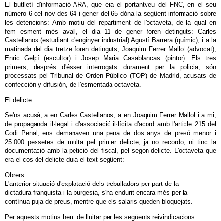
El butlletí d'informació ARA, que era el portantveu del FNC, en el seu
número 6 del nov-des 64 i gener del 65 dóna la següent informació sobre
les detencions: Amb motiu del repartiment de l'octaveta, de la qual en
fem esment més avall, el dia 11 de gener foren detinguts: Carles
Castellanos (estudiant d'enginyer industrial) Agustí Barrera (químic), i a la
matinada del dia tretze foren detinguts, Joaquim Ferrer Mallol (advocat),
Enric Gelpí (escultor) i Josep Maria Casablancas (pintor). Els tres
primers, després d'ésser interrogats durament per la policia, són
processats pel Tribunal de Orden Público (TOP) de Madrid, acusats de
confección y difusión, de l'esmentada octaveta.
El delicte
Se'ns acusà, a en Carles Castellanos, a en Joaquim Ferrer Mallol i a mi,
de propaganda il·legal i d'associació il·lícita d'acord amb l'article 215 del
Codi Penal, ens demanaven una pena de dos anys de presó menor i
25.000 pessetes de multa pel primer delicte, ja no recordo, ni tinc la
documentació amb la petició del fiscal, pel segon delicte. L'octaveta que
era el cos del delicte duia el text següent:
Obrers
L'anterior situació d'explotació dels treballadors per part de la
dictadura franquista i la burgesia, s'ha endurit encara més per la
contínua puja de preus, mentre que els salaris queden bloquejats.
Per aquests motius hem de lluitar per les següents reivindicacions: