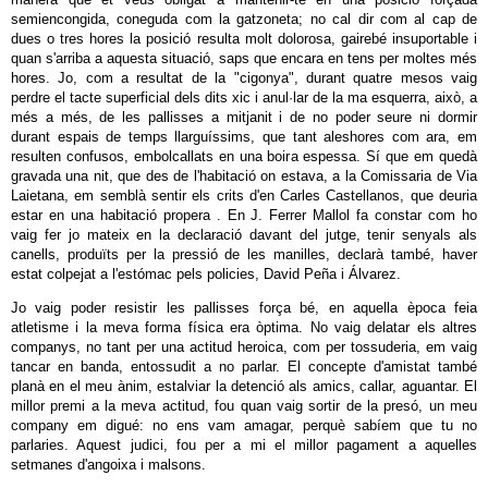
semiencongida, coneguda com la gatzoneta; no cal dir com al cap de
dues o tres hores la posició resulta molt dolorosa, gairebé insuportable i
quan s'arriba a aquesta situació, saps que encara en tens per moltes més
hores. Jo, com a resultat de la "cigonya", durant quatre mesos vaig
perdre el tacte superficial dels dits xic i anul·lar de la ma esquerra, això, a
més a més, de les pallisses a mitjanit i de no poder seure ni dormir
durant espais de temps llarguíssims, que tant aleshores com ara, em
resulten confusos, embolcallats en una boira espessa. Sí que em quedà
gravada una nit, que des de l'habitació on estava, a la Comissaria de Via
Laietana, em semblà sentir els crits d'en Carles Castellanos, que deuria
estar en una habitació propera . En J. Ferrer Mallol fa constar com ho
vaig fer jo mateix en la declaració davant del jutge, tenir senyals als
canells, produïts per la pressió de les manilles, declarà també, haver
estat colpejat a l'estómac pels policies, David Peña i Álvarez.
Jo vaig poder resistir les pallisses força bé, en aquella època feia
atletisme i la meva forma física era òptima. No vaig delatar els altres
companys, no tant per una actitud heroica, com per tossuderia, em vaig
tancar en banda, entossudit a no parlar. El concepte d'amistat també
planà en el meu ànim, estalviar la detenció als amics, callar, aguantar. El
millor premi a la meva actitud, fou quan vaig sortir de la presó, un meu
company em digué: no ens vam amagar, perquè sabíem que tu no
parlaries. Aquest judici, fou per a mi el millor pagament a aquelles
setmanes d'angoixa i malsons.