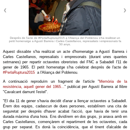
Després de l'acte de #PerlaRuptura2015 a l'Aliança del Poblenou s'ha realitzat un
petit homenatge a Agustí Barrera i Carles Castellanos, represaliats i empresonats fa
50 anys.
Aquest dissabte s'ha realitzat un acte d'homenatge a Agustí Barrera i
Carles Castellanos, represaliats i empresonats (durant unes quantes
setmanes) per repartir octavetes obreristes del FNC a Sabadell l'11 de
gener de 1965. El petit homenatge s'ha celebrat després de l'acte de
#PerlaRuptura2015
a l'Aliança del Poblenou.
A continuació reproduïm un fragment de l'article "
Memòria de la
resistència, aquell gener del 1965...
" publicat per Agustí Barrera al llibre
"Cavalcant damunt l'estel".
"El dia 11 de gener s'havia decidit d'anar a llençar octavetes a Sabadell.
Érem dos equips, cadascun de dues persones, establírem una cita de
seguretat per després d'haver acabat l'acció, que havia de tenir una
durada màxima d'una hora. Ens dividírem en dos grups, jo anava amb en
Carles Castellanos, començàrem el repartiment de les octavetes, cada
grup per separat. Es donà la coincidència, que el tinent d'alcalde de