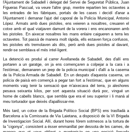
l'Ajuntament de Sabadell i delegat del Servei de Seguretat Pública, Juan
Figueras Pascual, va veure l'altre grup, mentre repartien les octavetes a
les entrades de les fàbriques, portals de les cases i decidí d'anar a
l'Ajuntament i demanar l'ajut del caporal de la Policia Municipal, Antonio
López. Armats amb dues pistoles, ens veieren a nosaltres, creuaren el
cotxe amb el qual viatjaven damunt de la vorera i ens encanonaren amb
les pistoles. En aixecar nosaltres les mans enlaire caigueren a terra les
octavetes. Tot passà de manera molt ràpida, ells estaven força confusos,
les pistoles els tremolaven als dits, però amb dues pistoles al davant,
rendir-se semblava el més intel·ligent.
La detenció es produí al carrer Avellaneda de Sabadell, des d'allí ens
portaren a un garatge, on ja ens començaren a colpejar a la cara i a
l'estómac, demanaren un jeep de la policia municipal i d'allí a la caserna
de la Policia Armada de Sabadell. En un despatx d'aquesta caserna, un
policia de paisà em començà a pegar tan fort a l'estómac, que en alguns
moments vaig tenir la sensació que m'aixecava del terra, jo aleshores
pesava seixanta kilos, per sort aquesta situació durà poc, vingué un
home de cabells blancs, que sembla que era el seu superior i li manà al
meu torturador que deixés d'apallissar-me.
Més tard, un cotxe de la Brigada Político Social (BPS) ens traslladà a
Barcelona a la Comissaria de Via Laietana, a disposició de la VI Brigada
de Investigacion Social. Allí, durant hores fórem sotmesos a la tortura de
la "cigonya", consistent a ésser emmanillat per dessota de les cames, de
manera que et veus obligat a mantenir-te en una posició forçada