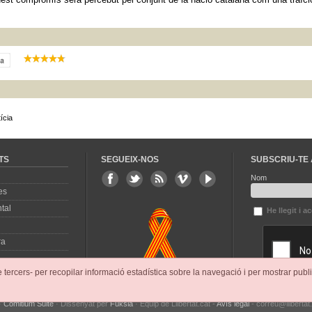
ícia
TS
SEGUEIX-NOS
SUBSCRIU-TE 
Nom
es
tal
He llegit i a
ra
e tercers- per recopilar informació estadística sobre la navegació i per mostrar publi
·
Comitium Suite
· Dissenyat per
Fuksia
· Equip de Llibertat.cat -
Avís legal
- correu@llibertat