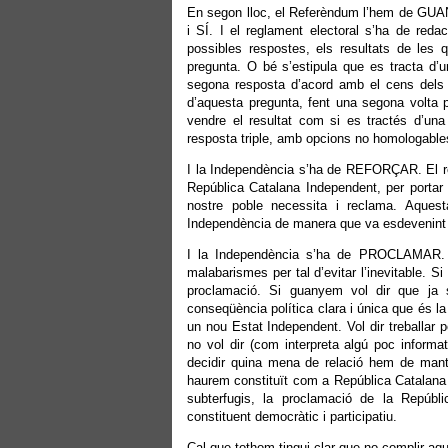
En segon lloc, el Referèndum l’hem de GUA
i SÍ. I el reglament electoral s’ha de re
possibles respostes, els resultats de les
pregunta. O bé s’estipula que es tracta d’u
segona resposta d’acord amb el cens dels 
d’aquesta pregunta, fent una segona volta p
vendre el resultat com si es tractés d’una
resposta triple, amb opcions no homologabl
I la Independència s’ha de REFORÇAR. El ref
República Catalana Independent, per portar 
nostre poble necessita i reclama. Aquesta
Independència de manera que va esdevenint m
I la Independència s’ha de PROCLAMAR. Al
malabarismes per tal d’evitar l’inevitable. S
proclamació. Si guanyem vol dir que ja 
conseqüència política clara i única que és l
un nou Estat Independent. Vol dir treballar
no vol dir (com interpreta algú poc inform
decidir quina mena de relació hem de mante
haurem constituït com a República Catalana 
subterfugis, la proclamació de la Repúbli
constituent democràtic i participatiu.
Cal que tothom tingui clar que no complir aq