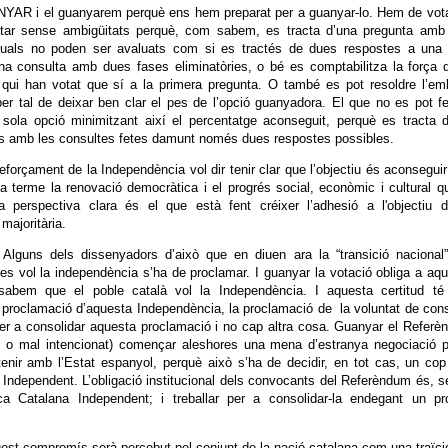
NYAR i el guanyarem perquè ens hem preparat per a guanyar-lo. Hem de vot
dactar sense ambigüitats perquè, com sabem, es tracta d’una pregunta amb
 quals no poden ser avaluats com si es tractés de dues respostes a una 
na consulta amb dues fases eliminatòries, o bé es comptabilitza la força 
qui han votat que sí a la primera pregunta. O també es pot resoldre l’em
er tal de deixar ben clar el pes de l’opció guanyadora. El que no es pot f
 sola opció minimitzant així el percentatge aconseguit, perquè es tracta 
es amb les consultes fetes damunt només dues respostes possibles.
orçament de la Independència vol dir tenir clar que l’objectiu és aconsegui
a terme la renovació democràtica i el progrés social, econòmic i cultural q
 perspectiva clara és el que està fent créixer l’adhesió a l'objectiu d
ajoritària.
guns dels dissenyadors d’això que en diuen ara la “transició nacional”
i es vol la independència s’ha de proclamar. I guanyar la votació obliga a aq
sabem que el poble català vol la Independència. I aquesta certitud té
a proclamació d’aquesta Independència, la proclamació de la voluntat de cons
 per a consolidar aquesta proclamació i no cap altra cosa. Guanyar el Refer
at o mal intencionat) començar aleshores una mena d’estranya negociació 
nir amb l’Estat espanyol, perquè això s’ha de decidir, en tot cas, un co
Independent. L’obligació institucional dels convocants del Referèndum és, 
ca Catalana Independent; i treballar per a consolidar-la endegant un pr
uest compromís serà percebut pel conjunt de la nació catalana com una traïci