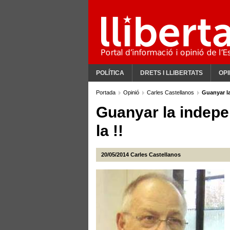
POLÍTICA
DRETS I LLIBERTATS
OPI
Portada
Opinió
Carles Castellanos
Guanyar la
Guanyar la indepen
la !!
20/05/2014
Carles Castellanos