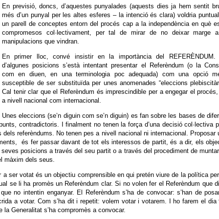
En previsió, doncs, d’aquestes punyalades (aquests dies ja hem sentit br
més d’un punyal per les altes esferes – la intenció és clara) voldria puntual
un parell de conceptes entorn del procés cap a la independència en què 
compromesos col·lectivament, per tal de mirar de no deixar marge a
manipulacions que vindran.
En primer lloc, convé insistir en la importància del REFERÈNDUM.
d’algunes posicions s’està intentant presentar el Referèndum (o la Cons
com en diuen, en una terminologia poc adequada) com una opció me
susceptible de ser substituïda per unes anomenades “eleccions plebiscitàr
Cal tenir clar que el Referèndum és imprescindible per a engegar el procés,
a nivell nacional com internacional.
Unes eleccions (se’n diguin com se’n diguin) es fan sobre les bases de dife
nts, contradictoris. I finalment no tenen la força d’una decisió col·lectiva 
s dels referèndums. No tenen pes a nivell nacional ni internacional. Proposar
nts, és fer passar davant de tot els interessos de partit, és a dir, els obje
s seves posicions a través del seu partit o a través del procediment de munta
 el màxim dels seus.
r a ser votat és un objectiu comprensible en qui pretén viure de la política pe
 qual se li ha promès un Referèndum clar. Si no volen fer el Referèndum que d
 que no intentin enganyar. El Referèndum s’ha de convocar: s’han de posa
crida a votar. Com s’ha dit i repetit: volem votar i votarem. I ho farem el dia
e la Generalitat s’ha compromès a convocar.