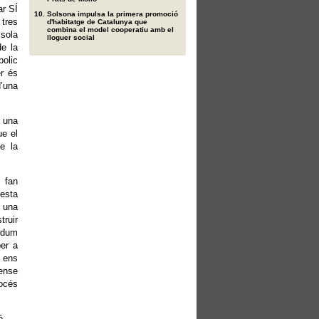
ar SÍ
Solsona impulsa la primera promoció
 tres
d'habitatge de Catalunya que
combina el model cooperatiu amb el
sola
lloguer social
de la
bolic
er és
d’una
r una
ue el
e la
 fan
uesta
 una
truir
èndum
per a
p ens
sense
océs
ó.