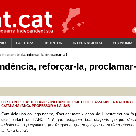
NIÓ
CULTURA
TERRITORI
INTERNACIONAL
ECONOMIA
 independència, reforçar-la, proclamar-la !!
dència, reforçar-la, proclamar
PER CARLES CASTELLANOS, MILITANT DE L'
MDT
I DE L’ASSEMBLEA NACIONAL
CATALANA (
ANC
), PROFESSOR A LA UAB
Com deia una col·lega nostra, d’aquest mateix espai de Llibertat.cat ara fa
dies parlant de l’ANC:
“cal que
estiguem ben desperts perquè s'aco
turbulències i punyalades per l'esquena, que segur que no podrem aborda
un lliri a la mà
”.