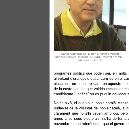
Carles Castellanos i Llorenç, històric militant
independentista, membre de l'ANC, militant del MDT i
professor de la UAB
programes polítics que poden ser, en molts pu
al voltant d’una opció clara, com és en el ca
eleccions, en el nostre cas i en aquests mome
de la casta política que voldria assegurar le
candidatura “unitària” on es puguin col·locar
No és això, el que vol el poble català. Aspira
burlar-se de la voluntat del poble català, al
clarament que no s’hi veuen amb cor, però
urnes a les seus electorals; i s’ha de fer la 
novembre en un referèndum, que el govern d