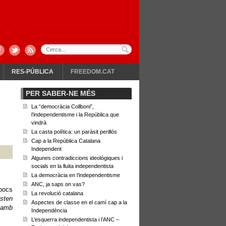
RES-PÚBLICA
FREEDOM.CAT
PER SABER-NE MÉS
-
La “democràcia Collboni”,
l’independentisme i la República que
vindrà
La casta política: un paràsit perillós
Cap a la República Catalana
Independent
Algunes contradiccions ideològiques i
socials en la lluita independentista
La democràcia en l’independentisme
ANC, ja saps on vas?
 pocs
La revolució catalana
sten
Aspectes de classe en el camí cap a la
r amb
Independència
L’esquerra independentista i l’ANC –