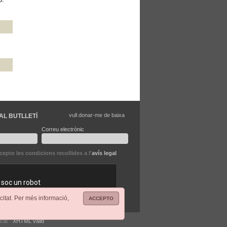
vull donar-me de baixa
AL BUTLLETÍ
Correu electrònic
ccepto les condicions recollides a l'
avís legal
citat. Per més informació,
ACCEPTO
.cat ·
XHTML vàlid