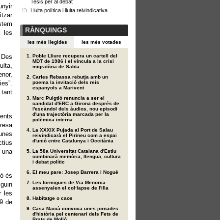
Tesis per al debat
unyir
Lluita política i lluita reivindicativa
itzar
estem
RÀNQUINGS
 les
les més llegides
les més votades
 Des
Poble Lliure recupera un cartell del
MDT de 1986 i el vincula a la crisi
ulta,
migratòria de Sabta
nor,
Carles Rebassa rebutja amb un
ies”.
poema la invitació dels reis
espanyols a Marivent
 tant
Marc Puigtió renuncia a ser el
candidat d'ERC a Girona després de
l'escàndol dels àudios, nou episodi
d'una trajectòria marcada per la
rents
polèmica interna
presa
La XXXIX Pujada al Port de Salau
 unes
reivindicarà el Pirineu com a espai
d'unió entre Catalunya i Occitània
ctius
r una
La 58a Universitat Catalana d'Estiu
combinarà memòria, llengua, cultura
i debat polític
El meu pare: Josep Barrera i Nogué
rò és
Les formigues de Via Menorca
iguin
assenyalen el col·lapse de l'illa
r les
Habitatge o caos
 9 de
Casa Macià convoca unes jornades
d'història pel centenari dels Fets de
Prats de Molló