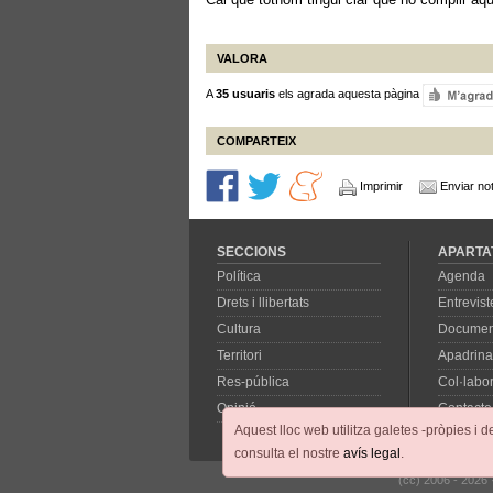
VALORA
A
35 usuaris
els agrada aquesta pàgina
COMPARTEIX
Imprimir
Enviar not
SECCIONS
APARTA
Política
Agenda
Drets i llibertats
Entrevist
Cultura
Documen
Territori
Apadrina
Res-pública
Col·labo
Opinió
Contacte
Aquest lloc web utilitza galetes -pròpies i d
consulta el nostre
avís legal
.
(cc) 2006 - 2026 