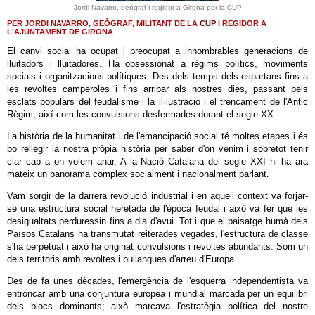
Jordi Navarro, geògraf i regidor a Girona per la CUP
PER JORDI NAVARRO, GEÒGRAF, MILITANT DE LA
CUP
I REGIDOR A
L'AJUNTAMENT DE GIRONA
El canvi social ha ocupat i preocupat a innombrables generacions de
lluitadors i lluitadores. Ha obsessionat a règims polítics, moviments
socials i organitzacions polítiques. Des dels temps dels espartans fins a
les revoltes camperoles i fins arribar als nostres dies, passant pels
esclats populars del feudalisme i la il·lustració i el trencament de l'Antic
Règim, així com les convulsions desfermades durant el segle XX.
La història de la humanitat i de l'emancipació social té moltes etapes i és
bo rellegir la nostra pròpia història per saber d'on venim i sobretot tenir
clar cap a on volem anar. A la Nació Catalana del segle XXI hi ha ara
mateix un panorama complex socialment i nacionalment parlant.
Vam sorgir de la darrera revolució industrial i en aquell context va forjar-
se una estructura social heretada de l'època feudal i això va fer que les
desigualtats perduressin fins a dia d'avui. Tot i que el paisatge humà dels
Països Catalans ha transmutat reiterades vegades, l'estructura de classe
s'ha perpetuat i això ha originat convulsions i revoltes abundants. Som un
dels territoris amb revoltes i bullangues d'arreu d'Europa.
Des de fa unes dècades, l'emergència de l'esquerra independentista va
entroncar amb una conjuntura europea i mundial marcada per un equilibri
dels blocs dominants; això marcava l'estratègia política del nostre