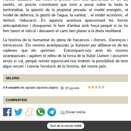
sentits, un procés constituent que torni a posar sobre la taula la
territorialitat, la qüestió de la propietat privada, el model energètic, el
model de defensa, la gestió de l'aigua, la sanitat, , el model econòmic, el
territori, l'educació....En aquesta aventura apassionant les forces
anticapitalistes i d'esquerres hi hem d'arribar amb força perquè si no ho
fem farem el ridícul i deixarem el camí ben planer a la dreta neoliberal.
La història de la humanitat és plena de fracassos i d'errors, d'avenços i
retrocessos. Els nostres avantpassats ja lluitaven per alliberar-se de les
cadenes que els oprimien. Entronquem-nos amb els nostres
avantpassats i agafem el relleu de la torxa de la lluita! Lluitem i assumim
errors si cal, perquè només equivocant-nos tindrem la possibilitat de tenir
algun encert i canviar l'evolució de la història, del nostre país.
VALORA
A
4 usuaris
els agrada aquesta pàgina
COMPARTEIX
Enviar notícia
Surt de la versió mòbil