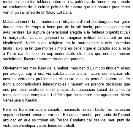
moviment però les febleses internes i la potència de l'enemic va impedir
un arrelament de la cultura política de ruptura que els nostres precursors
van impulsar arreu de la Nació Catalana.
Malauradament, la immaduresa i l'utopisme d'arrel petitburgesa van guiar
durant molt de temps a bona part de la militància, pràctica que encara
avui perdura. La ruptura generacional afegida a la feblesa organitzativa i
la marginalitat va anar generant un imaginari militant consistent en una
idealització d'arrel quasi religiosa en la materialització dels objectius
finals i això ha fet que moltes i molts es pensin que el paradís social està
a l'altre cantó i que un cop enderrocats els murs que ens oprimeixen
socialment, llavors entrarem en aquest paradís.
Òbviament res més lluny de la realitat, més ben dit, un cop tinguem eines
per avançar cap a una via catalana socialista, llavors començaran els
nostres vertaders problemes i el nostre malson perquè haurem de fer
front a contradiccions inimaginables i haurem de prendre decisions que
ens permetin aprofundir en el procés d'emancipació social de la nostra
terra, decisions complexes i difícils que no sempre ens agradaran. Mireu
Venezuela o Kerala!
Però les transformacions socials i nacionals no son fàcils i és necessari
seguir endavant sense aturar-nos. En aquest sentit i per sortir de l'actual
atzucac en que es troben els Països Catalans cal des del meu punt de
vista desenvolupar varies linies de treball.