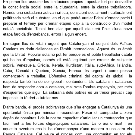
En primer lloc assumir les limitacions pròpies i apostar fort per desvetllar
la consciència social entre la ciutadania, entre la classe treballadora.
Només una ciutadania activa i crítica, conscient socialment i culturalment
polititzada serà el substrat en el qual podrà arrelar l'ideal d'emancipació i
preparar el terreny per cremar etapes cap a la construcció d'un model
català socialista. Tenint ben clar que aquell dia serà l'inici d'una nova
etapa farcida d'entrebancs, errors i algun encert.
En segon lloc és vital i urgent que Catalunya i el conjunt dels Països
Catalans es dotin d'aliances en l'àmbit internacional. Aquest és un àmbit
que la Unitat Popular sola no pot fer perquè és el poble treballador català
qui ho ha d'impulsar, només ell està legitimat per exercir de subjecte
sobirà. Venezuela, Grècia, Kerala, Kurdistan, Itàlia, sud-Africa, Islàndia,
Cuba, Canadà i Quebec, Suècia, França...és urgent i corre pressa
començar-hi a treballar. L'ofensiva criminal del capital és global i la
resposta també ha de ser global i contundent. Els catalans i catalanes
hem de respondre com a catalans, mai sota l'ombra espanyola, per més
d'esquerres que sigui! La sobirania dels pobles és un tresor preuat i cap
imperialista té dret a tutelar-nos.
D'altra banda, el procés sobiranista que s'ha engegat a Catalunya és una
oportunitat única per reinciar i reconstruir. Posar el comptador a zero
depèn de nosaltres i de la nostra capacitat d'articular un contrapoder que
faci front a les forces oligarquiques catalanes. És o ara o mai! I en
aquesta aventura ens hi ha d'acompanyar d'una manera o una altra els
Països Catalans. Cal veure el procés com una oportunitat en tot els