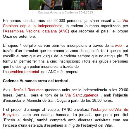
Cadena Humana a Cardedeu 30.6.2013
En només un dia, més de 22.000 persones ja s’han inscrit a la
Via
Catalana cap a la Independència
, la cadena humana organitzada per
l’
Assemblea Nacional catalana (ANC)
que recorrerà el país el proper
Onze de Setembre.
El dijous 4 de juliol es van obrir les inscripcions a través de la
web
, a
través d’un formulari que recomana la zona d’inscripció, tot i que es pot
escollir el tram que es vulgui de la cadena sempre que no estigui ple. El
formulari permet fer fins a cinc inscripcions; i tots els grups i persones
que ho desitgin poden inscriure’s a través de
l’
assemblea territorial
de l’ANC més propera.
Cadenes Humanes arreu del territori
Avui,
Jesús i Roquetes
quedaran units per la independència a les 20:00
hores. Demà, serà el torn de la
Via Santcugatenca
, amb l’objectiu
d’encerclar el Monestir de Sant Cugat a partir de les 19:30 hores.
I el proper diumenge al vespre, l’ANC envoltarà l
’estanyol del
Vilar de
Banyoles
amb una cadena humana. La jornada, que porta per títol
“Encén el desig”, també comptarà amb diverses activitats com ara
l’encesa d’una estelada d’espelmes al mig de l’estanyol del Vilar.