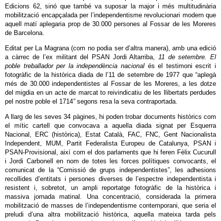
Edicions 62, sinó que també va suposar la major i més multitudinària
mobilització encapçalada per l’independentisme revolucionari modern que
aquell matí aplegaria prop de 30.000 persones al Fossar de les Moreres
de Barcelona.
Editat per La Magrana (com no podia ser d’altra manera), amb una edició
a càrrec de l’ex militant del PSAN Jordi Altarriba,
11 de setembre. El
poble treballador per la independència nacional
és el testimoni escrit i
fotogràfic de la històrica diada de l’11 de setembre de 1977 que “aplegà
més de 30.000 independentistes al Fossar de les Moreres, a les dotze
del migdia en un acte de marcat to reivindicatiu de les llibertats perdudes
pel nostre poble el 1714
”
segons resa la seva contraportada.
A llarg de les seves 34 pàgines, hi poden trobar documents històrics com
el mític cartell que convocava a aquella diada signat per Esquerra
Nacional, ERC (històrica), Estat Català, FAC, FNC, Gent Nacionalista
Independent, MUM, Partit Federalista Europeu de Catalunya, PSAN i
PSAN-Provisional, així com el dos parlaments que hi feren Fèlix Cucurull
i Jordi Carbonell en nom de totes les forces polítiques convocants, el
comunicat de la “Comissió de grups independentistes”, les adhesions
recollides d’entitats i persones diverses de l’espectre independentista i
resistent i, sobretot, un ampli reportatge fotogràfic de la històrica i
massiva jornada matinal. Una concentració, considerada la primera
mobilització de masses de l’independentisme contemporani, que seria el
preludi d’una altra mobilització històrica, aquella mateixa tarda pels