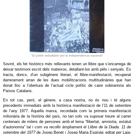
"El poble treballador per la independència nacional"
Sovint, els fet històrics més rellevants tenen un llibre que s’encarrega de
deixar testimoni escrit dels mateixos, detallant-los amb pèls i senyals. Es
tracta, doncs, d’un subgènere literari, el llibre-manifestació, recuperat
darrerament arran de les dues mobilitzacions multitudinàries que han
donat lloc a l’obertura de l’actual cicle polític de caire sobiranista als
Països Catalans.
En tot cas, però, el gènere, a casa nostra, no és nou i té alguns
precedents immediats amb la històrica manifestació de l’11 de setembre
de l’any 1977. Aquella marxa, recordada com la primera manifestació
milionària de la història del país, no tan sols va suposar treure al carrer
centenars de milers de persones amb el lema “llibertat, amnistia, estatut
d’autonomia” tal i com va recollir àmpliament el
Llibre de la Diada. 11 de
setembre del 1977
de Josep Benet i Josep Maria Espinàs editat per Laia-