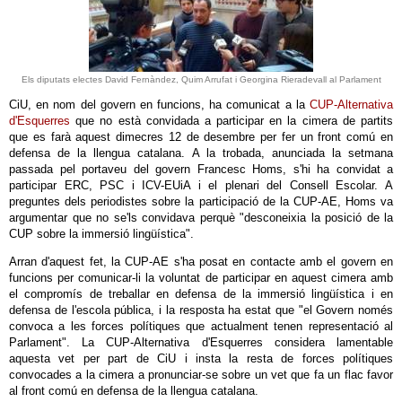
Els diputats electes David Fernàndez, Quim Arrufat i Georgina Rieradevall al Parlament
CiU, en nom del govern en funcions, ha comunicat a la
CUP-Alternativa
d'Esquerres
que no està convidada a participar en la cimera de partits
que es farà aquest dimecres 12 de desembre per fer un front comú en
defensa de la llengua catalana. A la trobada, anunciada la setmana
passada pel portaveu del govern Francesc Homs, s'hi ha convidat a
participar ERC, PSC i ICV-EUiA i el plenari del Consell Escolar. A
preguntes dels periodistes sobre la participació de la CUP-AE, Homs va
argumentar que no se'ls convidava perquè "desconeixia la posició de la
CUP sobre la immersió lingüística".
Arran d'aquest fet, la CUP-AE s'ha posat en contacte amb el govern en
funcions per comunicar-li la voluntat de participar en aquest cimera amb
el compromís de treballar en defensa de la immersió lingüística i en
defensa de l'escola pública, i la resposta ha estat que "el Govern només
convoca a les forces polítiques que actualment tenen representació al
Parlament". La CUP-Alternativa d'Esquerres considera lamentable
aquesta vet per part de CiU i insta la resta de forces polítiques
convocades a la cimera a pronunciar-se sobre un vet que fa un flac favor
al front comú en defensa de la llengua catalana.