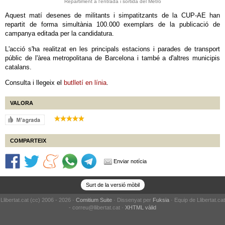
Repartiment a l'entrada i sortida del Metro
Aquest matí desenes de militants i simpatitzants de la CUP-AE han
repartit de forma simultània 100.000 exemplars de la publicació de
campanya editada per la candidatura.
L'acció s'ha realitzat en les principals estacions i parades de transport
públic de l'àrea metropolitana de Barcelona i també a d'altres municipis
catalans.
Consulta i llegeix el
butlletí en línia
.
VALORA
COMPARTEIX
Enviar notícia
Surt de la versió mòbil
Llibertat.cat (cc) 2006 - 2026 ·
Comitium Suite
· Dissenyat per
Fuksia
· Equip de Llibertat.cat
- correu@llibertat.cat ·
XHTML vàlid