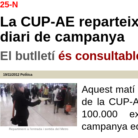
25-N
La CUP-AE reparteix
diari de campanya
El butlletí
és consultable
19/11/2012
Política
Aquest matí 
de la CUP-A
100.000 e
campanya edi
Repartiment a l'entrada i sortida del Metro