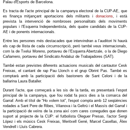
Palau d'Esports de Barcelona.
Es tracta de l'acte principal de la campanya electoral de la CUP-AE, que
es finança mitjançant aportacions dels militants i
donacions
, i està
prevista la intervenció de nombroses personalitats dels moviments
populars i l'Esquerra Independentista, dels quatre candidats de la CUP-
AE i de ponents internacionals.
Entre les persones més destacades que intervindran a l’auditori hi haurà
els cap de llista de cada circumscripció, però també veus internacionals,
com la de Txelui Moreno, portaveu de l’Esquerra Abertzale, o la de Diego
Cañamero, portaveu del Sindicato Andaluz de Trabajadores (SAT).
També estan previstes diferents actuacions musicals del cantautor Cesk
Freixas, el cantant de rap Pau Llonch o el grup Obrint Pas. També es
comptarà amb la participació dels bastoners de Sant Celoni i de la
ballarina Laura Bataller.
Durant l'acte, que começarà a les sis de la tarda, es presentarà l’espot
principal de la campanya, que fou rodat fa pocs dies a la comarca del
Garraf. Amb el títol de “Ho volem tot”, l'espot compta amb 12 seqüències
rodades a Sant Pere de Ribes, Vilanova i la Geltrú i el Massís del Garraf i
la participació de veïns de la zona així com cares conegudes que donen
suport al projecte de la CUP: el futbolista Oleguer Presas, l'actor Sergi
López i els músics Cesk Freixas, Meritxell Gené, Marcel Casellas, Àlex
Vendrell i Lluís Cabrera.