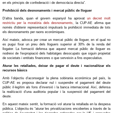
en els principis de confederació i de democràcia directa”.
Prohibició dels desnonaments i mercat públic de lloguer
D’altra banda, quan el govern espanyol ha aprovat
un decret molt
restrictiu per la moratòria dels desnonaments
, la CUP-AE afirma que
només d'obtenir representació impulsarà la prohibició immediata de tots
els desnonaments per raons econòmiques.
Així mateix, advoca per crear un mercat públic de lloguer, en el qual no
es pugui fixar un preu dels lloguers superior al 30% de la renda del
llogater. La formació defensa que aquest mercat públic de lloguer es
nodreixi de l'expropiació dels habitatges desocupats que siguin propietat
de societats i entitats financeres o que serveixin a fins especulatius.
Aturar les retallades, deixar de pagar el deute i nacionalitzar els
recursos bàsics
Amb l’objectiu d’aconseguir la plena sobirania econòmica pel país, la
CUP-AE es proposa declarar nul i suspendre el pagament del deute
públic il·legítim als fons d’inversió i la banca internacional. Així, defensa
la realització d’una auditoria popular i la suspensió del pagament del
deute.
En aquest mateix sentit, la formació vol aturar la retallada en la despesa
pública. L’objectiu és “aturar les privatitzacions encobertes a través de la