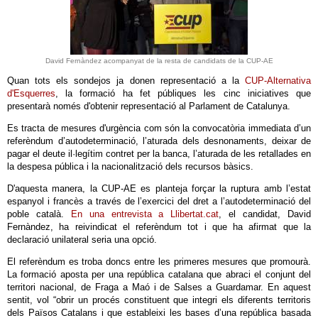
David Fernàndez acompanyat de la resta de candidats de la CUP-AE
Quan tots els sondejos ja donen representació a la
CUP-Alternativa
d'Esquerres
, la formació ha fet públiques les cinc iniciatives que
presentarà només d'obtenir representació al Parlament de Catalunya.
Es tracta de mesures d'urgència com són la convocatòria immediata d’un
referèndum d’autodeterminació, l’aturada dels desnonaments, deixar de
pagar el deute il·legítim contret per la banca, l’aturada de les retallades en
la despesa pública i la nacionalització dels recursos bàsics.
D'aquesta manera, la CUP-AE es planteja forçar la ruptura amb l’estat
espanyol i francès a través de l’exercici del dret a l’autodeterminació del
poble català.
En una entrevista a Llibertat.cat
, el candidat, David
Fernàndez, ha reivindicat el referèndum tot i que ha afirmat que la
declaració unilateral seria una opció.
El referèndum es troba doncs entre les primeres mesures que promourà.
La formació aposta per una república catalana que abraci el conjunt del
territori nacional, de Fraga a Maó i de Salses a Guardamar. En aquest
sentit, vol “obrir un procés constituent que integri els diferents territoris
dels Països Catalans i que estableixi les bases d’una república basada