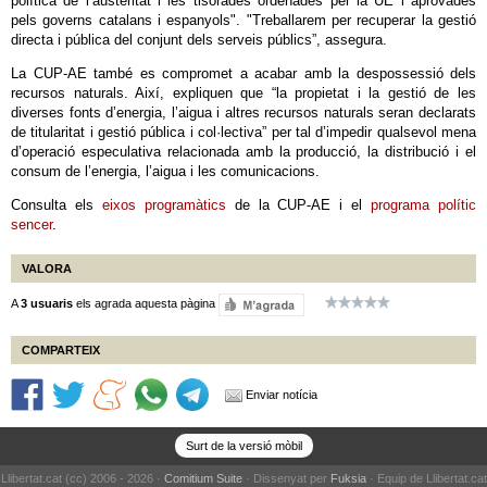
política de l’austeritat i les tisorades ordenades per la UE i aprovades
pels governs catalans i espanyols". "Treballarem per recuperar la gestió
directa i pública del conjunt dels serveis públics”, assegura.
La CUP-AE també es compromet a acabar amb la despossessió dels
recursos naturals. Així, expliquen que “la propietat i la gestió de les
diverses fonts d’energia, l’aigua i altres recursos naturals seran declarats
de titularitat i gestió pública i col·lectiva” per tal d’impedir qualsevol mena
d’operació especulativa relacionada amb la producció, la distribució i el
consum de l’energia, l’aigua i les comunicacions.
Consulta els
eixos programàtics
de la CUP-AE i el
programa polític
sencer
.
VALORA
A
3 usuaris
els agrada aquesta pàgina
COMPARTEIX
Enviar notícia
Surt de la versió mòbil
Llibertat.cat (cc) 2006 - 2026 ·
Comitium Suite
· Dissenyat per
Fuksia
· Equip de Llibertat.cat